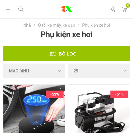
0
Nhà
Ô tô, xe máy, xe đạp
Phụ kiện xe hơi
Phụ kiện xe hơi
BỘ LỌC
-53%
-51%