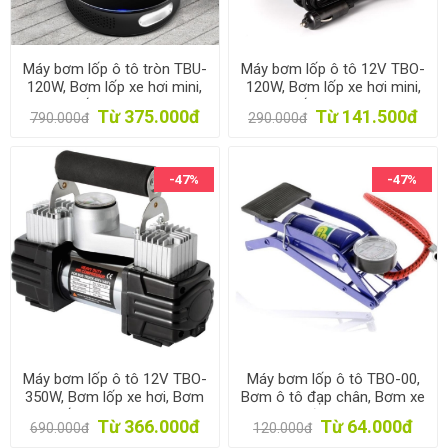
Máy bơm lốp ô tô tròn TBU-
Máy bơm lốp ô tô 12V TBO-
120W, Bơm lốp xe hơi mini,
120W, Bơm lốp xe hơi mini,
Bơm lốp dự phòng, Air
Bơm lốp dự phòng, Air
Từ 375.000đ
Từ 141.500đ
790.000đ
290.000đ
Compressor
Compressor
-47%
-47%
Máy bơm lốp ô tô 12V TBO-
Máy bơm lốp ô tô TBO-00,
350W, Bơm lốp xe hơi, Bơm
Bơm ô tô đạp chân, Bơm xe
lốp dự phòng, Air
máy, xe đạp, Bơm bóng,
Từ 366.000đ
Từ 64.000đ
690.000đ
120.000đ
Compressor
Bơm du lịch