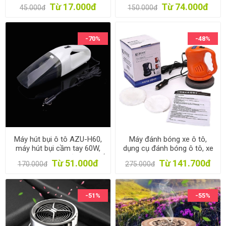
kèm dao cắt dây an toàn
cụ đo áp điện tử cầm tay,
Từ 17.000đ
Từ 74.000đ
45.000đ
150.000đ
cho xe ô tô, xe hơi
Thiết bị đo van áp
-70%
-48%
Máy hút bụi ô tô AZU-H60,
Máy đánh bóng xe ô tô,
máy hút bụi cầm tay 60W,
dụng cụ đánh bóng ô tô, xe
Máy hút bụi mini vệ sinh ghế
hơi
Từ 51.000đ
Từ 141.700đ
170.000đ
275.000đ
xe hơi
-51%
-55%