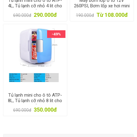
Tủ lạnh mini cho ô tô ATP-
Máy bơm lốp ô tô 12V
4L, Tủ lạnh cỡ nhỏ 4 lit cho
260PSI, Bơm lốp xe hơi mini
xe hơi 48W, Tủ lạnh cho du
TBO-60W, Bơm lốp dự
290.000đ
Từ 108.000đ
690.000đ
190.000đ
lịch, dã ngoại
phòng, Air Compressor
-49%
Tủ lạnh mini cho ô tô ATP-
8L, Tủ lạnh cỡ nhỏ 8 lit cho
xe hơi 48W, Tủ lạnh cho du
350.000đ
690.000đ
lịch, dã ngoại