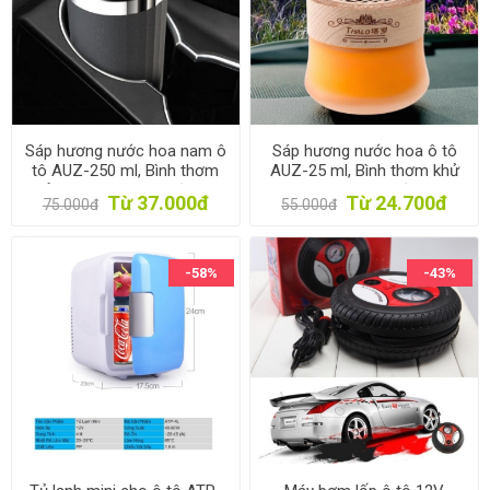
Sáp hương nước hoa nam ô
Sáp hương nước hoa ô tô
tô AUZ-250 ml, Bình thơm
AUZ-25 ml, Bình thơm khử
khử mùi xe hơi, nhà vệ sinh,
mùi xe hơi, nhà vệ sinh,
Từ 37.000đ
Từ 24.700đ
75.000đ
55.000đ
phòng ngủ
phòng ngủ
-58%
-43%