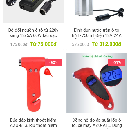
Bộ đổi nguồn ô tô từ 220v
Bình đun nước trên ô tô
sang 12v5A 60W tẩu sạc
BN1-750 ml Điện 12V 24V,
AZU-N60, Bộ chuyển nguồn
Ấm siêu tốc trên xe hơi,
Từ 75.000đ
Từ 312.000đ
175.000đ
575.000đ
xe hơi sang tẩu sạc
Phích giữ nhiệt 2 lớp Inox
304
-62%
-51%
Búa đập kính thoát hiểm
Đồng hồ đo áp suất lốp ô
AZU-B13, Rìu thoát hiểm
tô, xe máy AZU-A15, Dụng