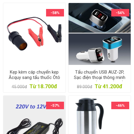
-58%
-54%
Kẹp kèm cáp chuyển kẹp
Tẩu chuyển USB AUZ-2P,
Ắcquy sang tẩu thuốc Ôtô
Sạc điện thoại thông minh
AZU-K40, Kẹp ắc quy sang
trên ô tô, Đầu chuyển Tẩu
Từ 18.700đ
Từ 41.200đ
45.000đ
89.000đ
tẩu xe hơi dài 40cm
sạc sang USB xe hơi
-57%
-46%