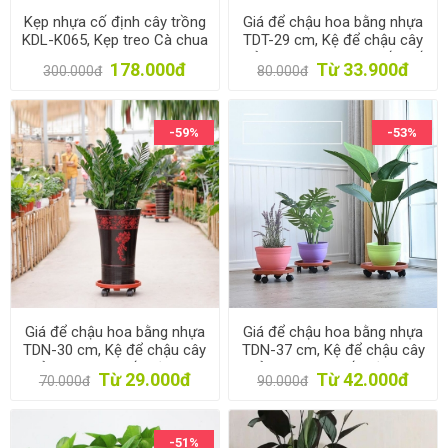
Kẹp nhựa cố định cây trồng
Giá để chậu hoa bằng nhựa
KDL-K065, Kẹp treo Cà chua
TDT-29 cm, Kệ để chậu cây
Dưa leo, Kẹp treo trái cây
cảnh 4 bánh trong suốt, Đế
178.000đ
Từ 33.900đ
300.000đ
80.000đ
chậu cây có bánh xe lăn
-59%
-53%
Giá để chậu hoa bằng nhựa
Giá để chậu hoa bằng nhựa
TDN-30 cm, Kệ để chậu cây
TDN-37 cm, Kệ để chậu cây
cảnh 4 bánh, Đế chậu cây
cảnh 4 bánh, Đế chậu cây
Từ 29.000đ
Từ 42.000đ
70.000đ
90.000đ
có bánh xe lăn
có bánh xe lăn
-51%