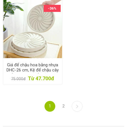
-36%
Giá để chậu hoa bằng nhựa
DHC-26 cm, Kệ để chậu cây
cảnh 4 bánh, Đế chậu cây
Từ 47.700đ
75.000đ
có bánh xe lăn
1
2