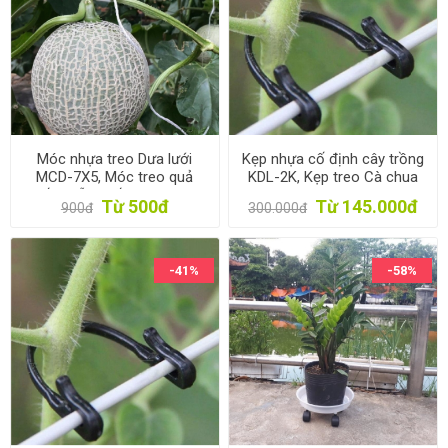
Móc nhựa treo Dưa lưới
Kẹp nhựa cố định cây trồng
MCD-7X5, Móc treo quả
KDL-2K, Kẹp treo Cà chua
chống gẫy cuống, Móc treo
Dưa leo,, Kẹp treo trái cây
Từ 500đ
Từ 145.000đ
900đ
300.000đ
dưa chống đứt dây
-41%
-58%