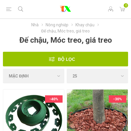
0
Nhà
Nông nghiệp
Khay chậu
Đế chậu, Móc treo, giá treo
Đế chậu, Móc treo, giá treo
BỘ LỌC
-40%
-30%