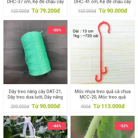
DHC-37 cm, Kệ để chậu cây
DHC-41 cm, Kệ để chậu cây
cảnh 6 bánh, Đế chậu cây
cảnh 7 bánh, Đế chậu cây
Từ 79.200đ
Từ 90.000đ
120.000đ
150.000đ
có bánh xe lăn
có bánh xe lăn
-55%
Dây treo nâng cây DAT-21,
Móc nhựa treo quả cà chua
Dây treo dưa lưới, Dây nâng
MCC-20, Móc treo quả
dưa leo, Dây treo cà chua,
chống gẫy cuống, Móc treo
Từ 90.000đ
Từ 113.000đ
200.000đ
400đ
Nho
trái cây
-44%
-52%