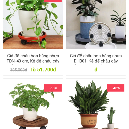
Giá để chậu hoa bằng nhựa
Giá để chậu hoa bằng nhựa
TDN-40 cm, Kệ để chậu cây
DHB01, Kệ để chậu cây
cảnh 4 bánh, Đế chậu cây
cảnh 4 bánh, Đế chậu cây
Từ 51.700đ
đ
105.000đ
có bánh xe lăn
có bánh xe lăn
-58%
-46%