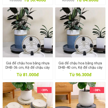
75.000đ
95.000đ
có bánh xe lăn
có bánh xe lăn
Giá để chậu hoa bằng nhựa
Giá để chậu hoa bằng nhựa
DHB-36 cm, Kệ để chậu cây
DHB-40 cm, Kệ để chậu cây
cảnh 4 bánh, Đế chậu cây
cảnh 4 bánh, Đế chậu cây
Từ 81.000đ
Từ 96.300đ
có bánh xe lăn
có bánh xe lăn
-39%
-38%