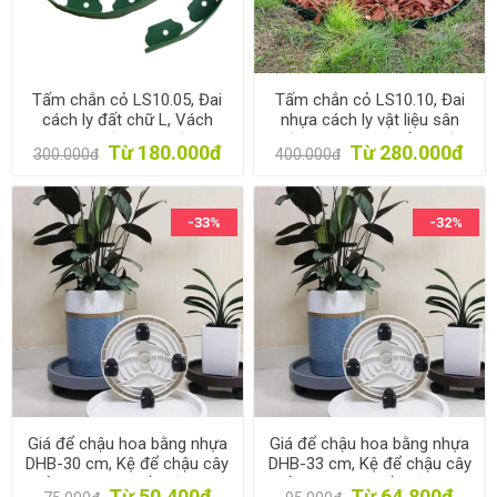
Tấm chắn cỏ LS10.05, Đai
Tấm chắn cỏ LS10.10, Đai
cách ly đất chữ L, Vách
nhựa cách ly vật liệu sân
nhựa ngăn đá sân vườn cao
vườn, Vách nhựa viền vườn
Từ 180.000đ
Từ 280.000đ
300.000đ
400.000đ
5cm
chữ L cao 10cm
-33%
-32%
Giá để chậu hoa bằng nhựa
Giá để chậu hoa bằng nhựa
DHB-30 cm, Kệ để chậu cây
DHB-33 cm, Kệ để chậu cây
cảnh 4 bánh, Đế chậu cây
cảnh 4 bánh, Đế chậu cây
Từ 50.400đ
Từ 64.800đ