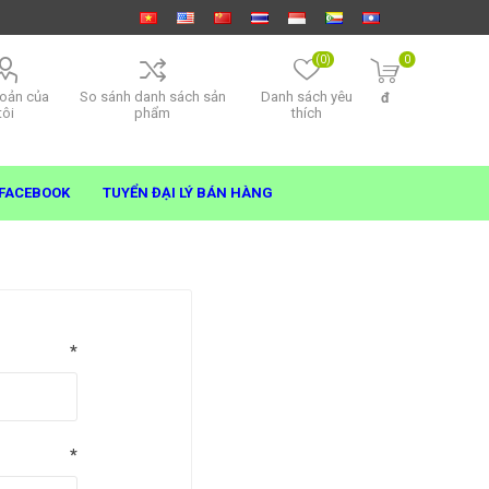
(0)
0
hoản của
So sánh danh sách sản
Danh sách yêu
đ
tôi
phẩm
thích
FACEBOOK
TUYỂN ĐẠI LÝ BÁN HÀNG
*
*