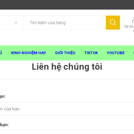
Tài k
Ủ
KINH NGHIỆM HAY
GIỚI THIỆU
TIKTOK
YOUTUBE
Liên hệ chúng tôi
ạn:
 bạn: