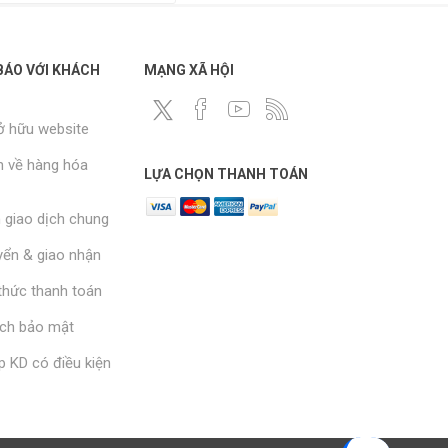
ÁO VỚI KHÁCH
MẠNG XÃ HỘI
ở hữu website
n về hàng hóa
LỰA CHỌN THANH TOÁN
n giao dịch chung
ển & giao nhận
hức thanh toán
ách bảo mật
p KD có điều kiện