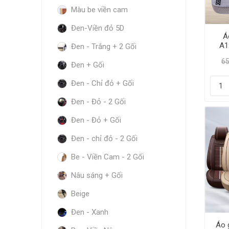
Màu be viền cam
Đen-Viền đỏ 5D
Á
A1
Đen - Trắng + 2 Gối
hơi
65
Đen + Gối
Đen - Chỉ đỏ + Gối
Đen - Đỏ - 2 Gối
Đen - Đỏ + Gối
Đen - chỉ đỏ - 2 Gối
Be - Viền Cam - 2 Gối
Nâu sáng + Gối
Beige
Đen - Xanh
Áo 