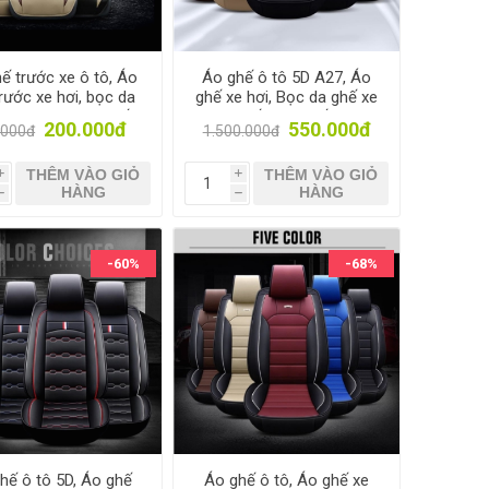
ế trước xe ô tô, Áo
Áo ghế ô tô 5D A27, Áo
rước xe hơi, bọc da
ghế xe hơi, Bọc da ghế xe
xe 3D A25.1 1 Ghế
5D 5 ghế, Bọc ghế ô tô 4
200.000đ
550.000đ
.000đ
1.500.000đ
, Bọc ghế cho xe tải
- 5 chỗ
THÊM VÀO GIỎ
THÊM VÀO GIỎ
i
i
HÀNG
HÀNG
h
h
-60%
-68%
hế ô tô 5D, Áo ghế
Áo ghế ô tô, Áo ghế xe