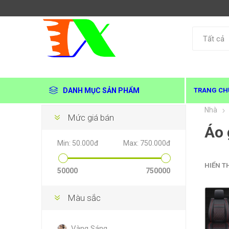
DANH MỤC SẢN PHẨM
TRANG CH
Nhà
Mức giá bán
Áo 
Min:
50.000đ
Max:
750.000đ
HIỂN T
50000
750000
Màu sắc
Vàng Sáng