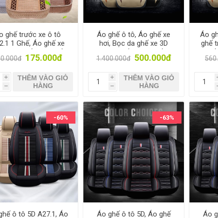
o ghế trước xe ô tô
Áo ghế ô tô, Áo ghế xe
Áo gh
2.1 1 Ghế, Áo ghế xe
hơi, Bọc da ghế xe 3D
ghế t
, Trùm ghế cho xe tải,
A25 5 Ghế, Trùm ghế xe
ghế 
175.000đ
500.000đ
0.000đ
1.400.000đ
560
Bảo vệ ghế xe
4-5 chỗ
trước
THÊM VÀO GIỎ
THÊM VÀO GIỎ
i
i
HÀNG
HÀNG
h
h
-60%
-63%
ghế ô tô 5D A27.1, Áo
Áo ghế ô tô 5D, Áo ghế
Áo g