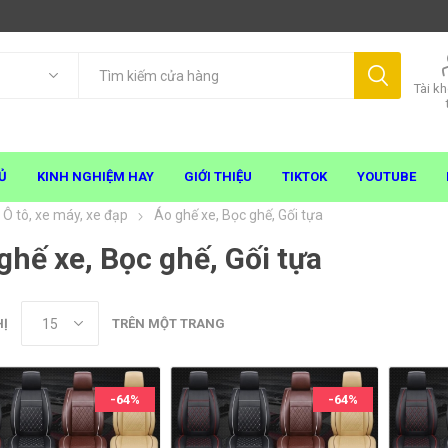
Tài k
Ủ
KINH NGHIỆM HAY
GIỚI THIỆU
TIKTOK
YOUTUBE
Ô tô, xe máy, xe đạp
Áo ghế xe, Bọc ghế, Gối tựa
ghế xe, Bọc ghế, Gối tựa
HỊ
TRÊN MỘT TRANG
-64%
-64%