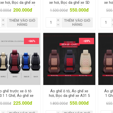
xe hơi, Bọc da ghế xe
xe hơi, Bọc da ghế xe 5D
xe hơ
1 ghế trước, Bọc ghế
A28 5 ghế, Bọc ghế ô tô
A28.
200.000đ
550.000đ
0.000đ
1.500.000đ
500
ô tô 4-5 chỗ
4 - 5 chỗ
THÊM VÀO GIỎ
THÊM VÀO GIỎ
i
i
HÀNG
HÀNG
h
h
-66%
-69%
o ghế trước xe ô tô
Áo ghế ô tô, Áo ghế xe
Áo gh
0.1 1 Ghế, Áo ghế xe
hơi, Bọc da ghế xe A31 5
1 Gh
, Bọc da ghế xe, Trùm
Ghế, Trùm ghế xe 4-5
hơi,
225.000đ
550.000đ
0.000đ
1.800.000đ
650
ghế xe tải
chỗ