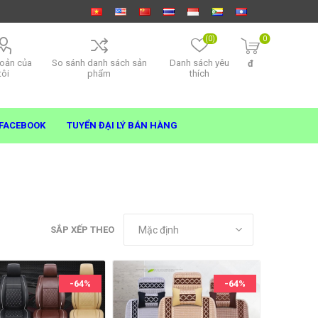
(0)
0
hoản của
So sánh danh sách sản
Danh sách yêu
đ
tôi
phẩm
thích
FACEBOOK
TUYỂN ĐẠI LÝ BÁN HÀNG
SẮP XẾP THEO
-64%
-64%