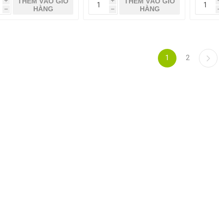
THÊM VÀO GIỎ
THÊM VÀO GIỎ
i
i
HÀNG
HÀNG
h
h
1
2