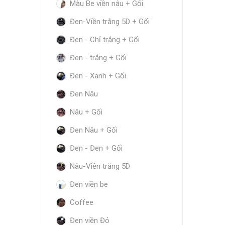
Màu Be viền nâu + Gối
Đen-Viền trắng 5D + Gối
Đen - Chỉ trắng + Gối
Đen - trắng + Gối
Đen - Xanh + Gối
Đen Nâu
Nâu + Gối
Đen Nâu + Gối
Đen - Đen + Gối
Nâu-Viền trắng 5D
Đen viền be
Coffee
Đen viền Đỏ