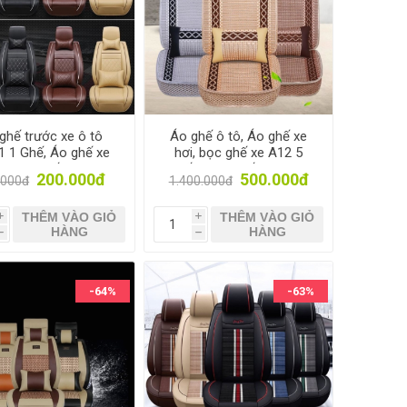
ghế trước xe ô tô
Áo ghế ô tô, Áo ghế xe
1 1 Ghế, Áo ghế xe
hơi, bọc ghế xe A12 5
Bọc da ghế xe, Trùm
Ghế, Trùm ghế cho xe ô
200.000đ
500.000đ
.000đ
1.400.000đ
ghế xe tải
tô 4-5 chỗ
THÊM VÀO GIỎ
THÊM VÀO GIỎ
i
i
HÀNG
HÀNG
h
h
-64%
-63%