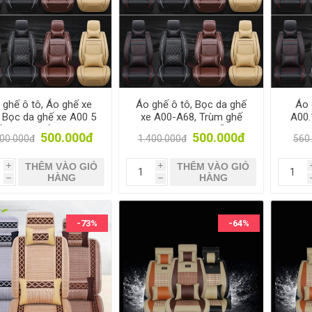
 ghế ô tô, Áo ghế xe
Áo ghế ô tô, Bọc da ghế
Áo 
, Bọc da ghế xe A00 5
xe A00-A68, Trùm ghế
A00.
, Trùm ghế cho xe 4-
cho xe 4-5 chỗ
hơi, 
500.000đ
500.000đ
400.000đ
1.400.000đ
560
5 chỗ
THÊM VÀO GIỎ
THÊM VÀO GIỎ
i
i
HÀNG
HÀNG
h
h
-73%
-64%