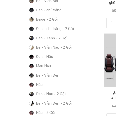
Be - Viền Nâu
ghế 
5D 
Đen - chỉ trắng
50
Beige - 2 Gối
Đen - chỉ trắng - 2 Gối
Đen - Xanh - 2 Gối
Be - Viền Nâu - 2 Gối
Đen - Nâu
Màu Nâu
Be - Viền Đen
Nâu
Á
Đen - Nâu - 2 Gối
A3
hơi
Be - Viền Đen - 2 Gối
67
Nâu - 2 Gối