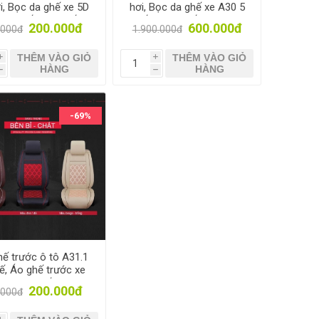
i, Bọc da ghế xe 5D
hơi, Bọc da ghế xe A30 5
1 1 ghế, Bọc ghế ô
Ghế, Trùm ghế xe ô tô 4-
200.000đ
600.000đ
.000đ
1.900.000đ
tô 4-5 chỗ
5 chỗ
THÊM VÀO GIỎ
THÊM VÀO GIỎ
i
i
HÀNG
HÀNG
h
h
-69%
ế trước ô tô A31.1
ế, Áo ghế trước xe
 Bọc da ghế xe hơi,
200.000đ
.000đ
Trùm ghế xe tải