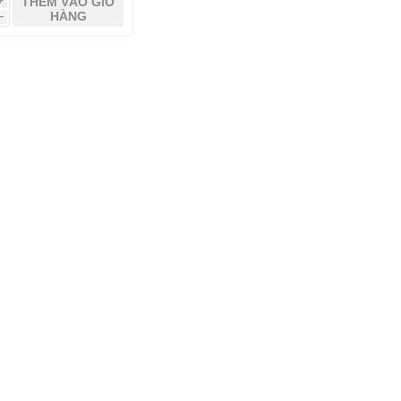
THÊM VÀO GIỎ
i
HÀNG
h