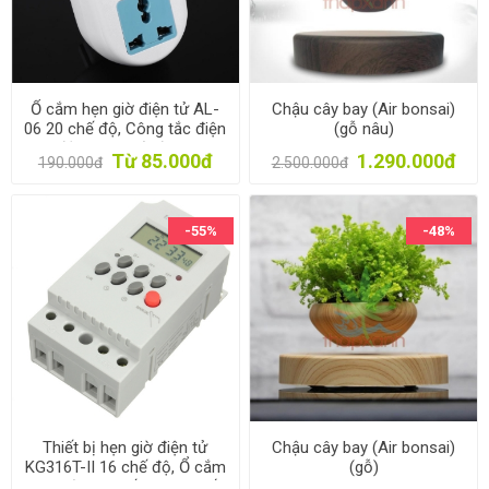
Ổ cắm hẹn giờ điện tử AL-
Chậu cây bay (Air bonsai)
06 20 chế độ, Công tắc điện
(gỗ nâu)
tự động hẹn giờ đa năng
Từ 85.000đ
1.290.000đ
190.000đ
2.500.000đ
2200W
-55%
-48%
Thiết bị hẹn giờ điện tử
Chậu cây bay (Air bonsai)
KG316T-II 16 chế độ, Ổ cắm
(gỗ)
hẹn giờ trực tiếp công suất