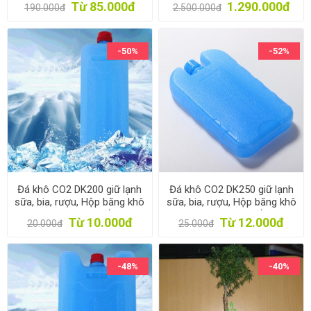
Từ 85.000đ
1.290.000đ
190.000đ
2.500.000đ
tải 5000W
-50%
-52%
Đá khô CO2 DK200 giữ lạnh
Đá khô CO2 DK250 giữ lạnh
sữa, bia, rượu, Hộp băng khô
sữa, bia, rượu, Hộp băng khô
dạng gel cho quạt điều hòa,
dạng gel cho quạt điều hòa,
Từ 10.000đ
Từ 12.000đ
20.000đ
25.000đ
du lịch, phượt
du lịch, phượt
-48%
-40%