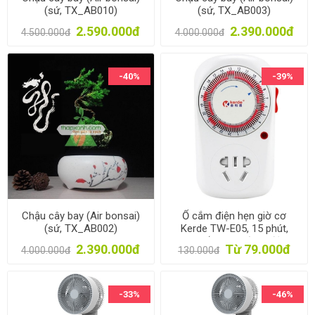
(sứ, TX_AB010)
(sứ, TX_AB003)
2.590.000đ
2.390.000đ
4.500.000đ
4.000.000đ
-40%
-39%
Chậu cây bay (Air bonsai)
Ổ cắm điện hẹn giờ cơ
(sứ, TX_AB002)
Kerde TW-E05, 15 phút,
Công tắc hẹn giờ tự động
2.390.000đ
Từ 79.000đ
4.000.000đ
130.000đ
15 phút, Ổ cắm cơ học
-33%
-46%