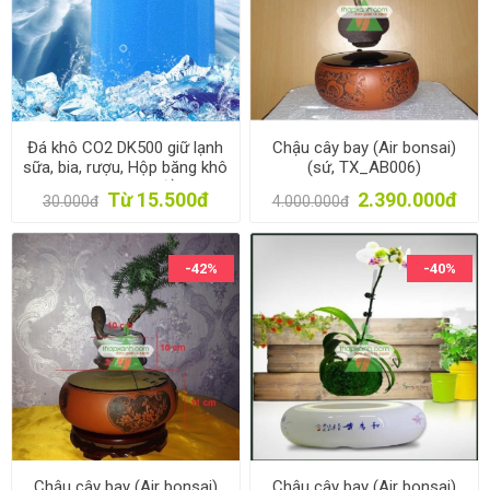
Đá khô CO2 DK500 giữ lạnh
Chậu cây bay (Air bonsai)
sữa, bia, rượu, Hộp băng khô
(sứ, TX_AB006)
dạng gel cho quạt điều hòa,
Từ 15.500đ
2.390.000đ
30.000đ
4.000.000đ
du lịch, phượt
-42%
-40%
Chậu cây bay (Air bonsai)
Chậu cây bay (Air bonsai)