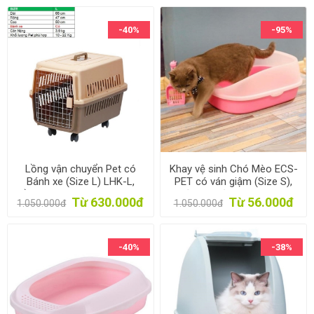
-40%
-95%
Lồng vận chuyển Pet có
Khay vệ sinh Chó Mèo ECS-
Bánh xe (Size L) LHK-L,
PET có ván giậm (Size S),
Lồng hàng không cho Chó,
Chậu cát vệ sinh Thú cưng
Từ 630.000đ
Từ 56.000đ
1.050.000đ
1.050.000đ
Mèo, Thú cưng 10-22 kg
Vật nuôi
-40%
-38%