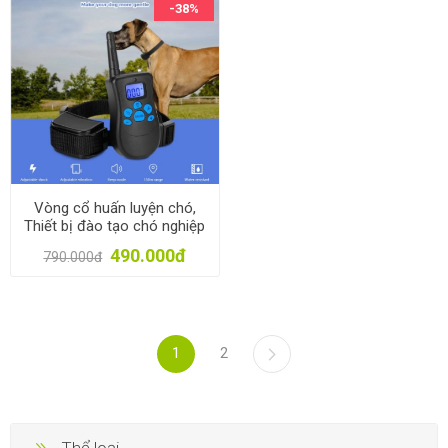
-38%
Vòng cổ huấn luyện chó,
Thiết bị đào tạo chó nghiệp
vụ-P998N
490.000đ
790.000đ
1
2