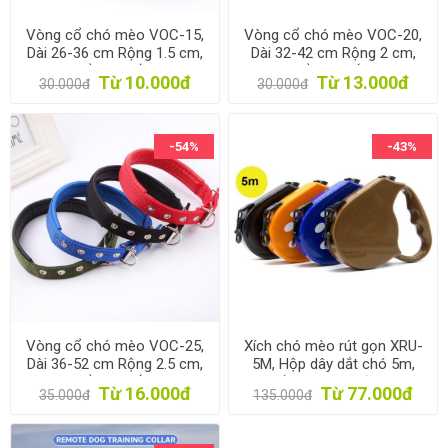
Vòng cổ chó mèo VOC-15,
Vòng cổ chó mèo VOC-20,
Dài 26-36 cm Rộng 1.5 cm,
Dài 32-42 cm Rộng 2 cm,
Dây cổ có chốt khóa
Dây cổ có chốt khóa
Từ 10.000đ
Từ 13.000đ
30.000đ
30.000đ
-54%
-43%
Vòng cổ chó mèo VOC-25,
Xích chó mèo rút gọn XRU-
Dài 36-52 cm Rộng 2.5 cm,
5M, Hộp dây dắt chó 5m,
Dây cổ có chốt khóa
dây dắt chó mèo đi dạo có
Từ 16.000đ
Từ 77.000đ
35.000đ
135.000đ
khóa