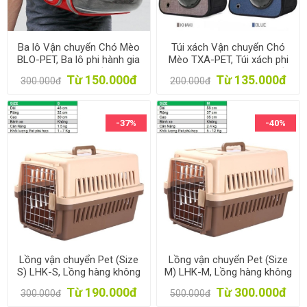
Ba lô Vận chuyển Chó Mèo
Túi xách Vận chuyển Chó
BLO-PET, Ba lô phi hành gia
Mèo TXA-PET, Túi xách phi
cho Thú cưng Vật nuôi
hành gia cho Thú cưng Vật
Từ 150.000đ
Từ 135.000đ
300.000đ
200.000đ
nuôi
-37%
-40%
Lồng vận chuyển Pet (Size
Lồng vận chuyển Pet (Size
S) LHK-S, Lồng hàng không
M) LHK-M, Lồng hàng không
cho Chó, Mèo, Thú cưng 1-7
cho Chó, Mèo, Thú cưng 5-
Từ 190.000đ
Từ 300.000đ
300.000đ
500.000đ
kg
12 kg