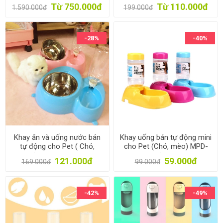
Máy cho chó ăn 3 bữa, bình
01, Máng ăn, bát ăn uống
Từ 750.000đ
Từ 110.000đ
1.590.000đ
199.000đ
chứa 5.5 lit
cho pet
-28%
-40%
Khay ăn và uống nước bán
Khay uống bán tự động mini
tự động cho Pet ( Chó,
cho Pet (Chó, mèo) MPD-
mèo) MPD-02, Máng ăn
10, Khay nước cho chó mèo
121.000đ
59.000đ
169.000đ
99.000đ
uống, bát ăn cho chó mèo
-42%
-49%