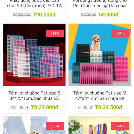
Khay uống nước cao cấp
Vòi uống nước tự động cho
cho Pet (Chó, mèo) PFD-12,
Pet (Chó, mèo, gà) lắp chai
có đèn led, phun nước, lọc
nhựa
790.000đ
60.000đ
990.000đ
90.000đ
nước
-93%
-51%
Tấm lót chuồng Pet size S
Tấm lót chuồng Pet size M
34*25*1cm, Sàn nhựa lót
47*34*1cm, Sàn nhựa lót
cho vật nuôi, thú cưng
cho vật nuôi, thú cưng
Từ 22.000đ
Từ 34.500đ
300.000đ
70.000đ
-53%
-44%