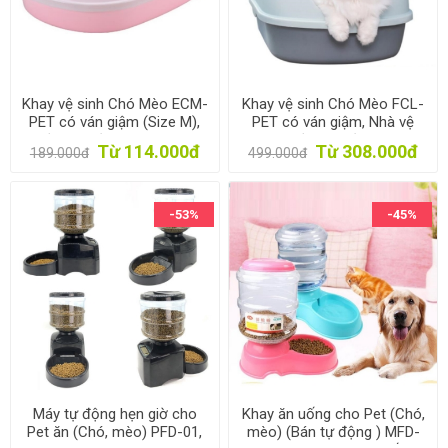
Khay vệ sinh Chó Mèo ECM-
Khay vệ sinh Chó Mèo FCL-
PET có ván giậm (Size M),
PET có ván giậm, Nhà vệ
Chậu cát vệ sinh Thú cưng
sinh, Chậu cát vệ sinh Thú
Từ 114.000đ
Từ 308.000đ
189.000đ
499.000đ
Vật nuôi
cưng Vật nuôi
-53%
-45%
Máy tự động hẹn giờ cho
Khay ăn uống cho Pet (Chó,
Pet ăn (Chó, mèo) PFD-01,
mèo) (Bán tự động ) MFD-