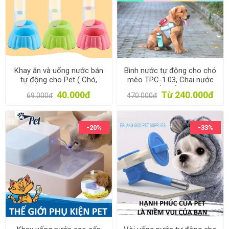
Khay ăn và uống nước bán
Bình nước tự động cho chó
tự động cho Pet ( Chó,
mèo TPC-1.03, Chai nước
mèo) MPD-03, Máng ăn
cho chó uống cầm tay, Dụng
40.000đ
Từ 240.000đ
69.000đ
470.000đ
uống, bát ăn cho chó mèo
cụ cho pet uống nước
-20%
-33%