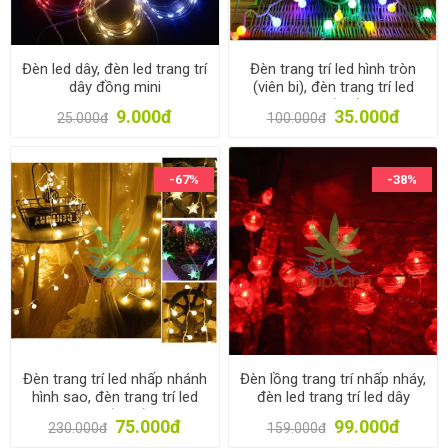
Đèn led dây, đèn led trang trí
Đèn trang trí led hình tròn
dây đồng mini
(viên bi), đèn trang trí led
dây (3m)
9.000đ
35.000đ
25.000đ
100.000đ
-67%
-38%
Đèn trang trí led nhấp nhánh
Đèn lồng trang trí nhấp nháy,
hình sao, đèn trang trí led
đèn led trang trí led dây
dây (10m)
75.000đ
99.000đ
230.000đ
159.000đ