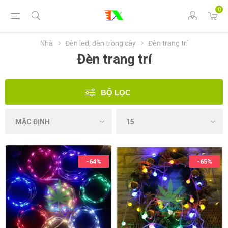
0
Nhà
Đèn led, đèn trồng cây
Đèn trang trí
Đèn trang trí
BỘ LỌC
-64%
-65%