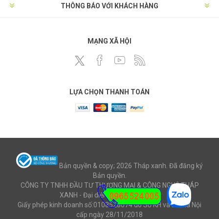
THÔNG BÁO VỚI KHÁCH HÀNG
MẠNG XÃ HỘI
LỰA CHỌN THANH TOÁN
Bản quyền & copy; 2026 Tháp xanh. Đã đăng ký
Bản quyền.
CÔNG TY TNHH ĐẦU TƯ THƯƠNG MẠI & CÔNG NGHỆ THÁP
XANH - Đại diện: Ông Mai Văn Cử
Giấy phép kinh doanh số:0108528074 do Sở KH và ĐT Hà Nội
cấp ngày 28/11/2018