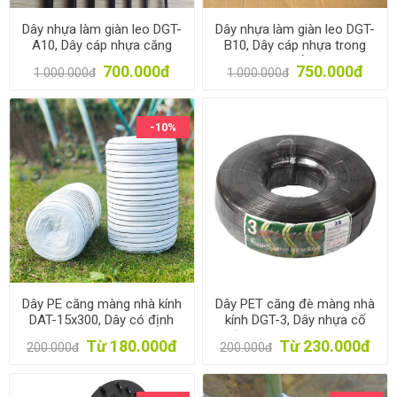
Dây nhựa làm giàn leo DGT-
Dây nhựa làm giàn leo DGT-
A10, Dây cáp nhựa căng
B10, Dây cáp nhựa trong
giàn Chanh leo
suốt
700.000đ
750.000đ
1.000.000đ
1.000.000đ
-10%
Dây PE căng màng nhà kính
Dây PET căng đè màng nhà
DAT-15x300, Dây có định
kính DGT-3, Dây nhựa cố
film PE nhà màng
định film PE nhà màng
Từ 180.000đ
Từ 230.000đ
200.000đ
200.000đ