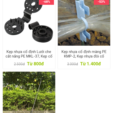
-68%
-53%
Kẹp nhựa cố định Lưới che
Kẹp nhựa cố định màng PE
cắt nắng PE MKL-37, Kẹp cố
KMP-2, Kẹp nhựa đôi cố
định Màng PE Lưới chắn
định màng PE vào Vòm nhà
Từ 800đ
Từ 1.400đ
2.500đ
3.000đ
côn trùng
màng