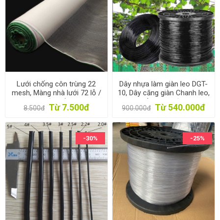
Lưới chống côn trùng 22
Dây nhựa làm giàn leo DGT-
mesh, Màng nhà lưới 72 lỗ /
10, Dây căng giàn Chanh leo,
cm2, Lưới chắn tia UV
bầu bí mướp
Từ 7.500đ
Từ 540.000đ
8.500đ
900.000đ
-30%
-25%