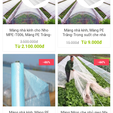
Màng nhà kính cho Nho
Màng nhà kính, Màng PE
MPE-T006, Màng PE Trắng-
Trắng-Trong suốt che nhà
Trong suốt, Film PE
kính, Phim lợp mái nhà kính,
3.500.000đ
Từ 9.000đ
15.000đ
Film PE
Từ 2.100.000đ
-46%
-44%
Màng nhà kính, Màng PE
Màng Nilon che phủ gieo Mạ