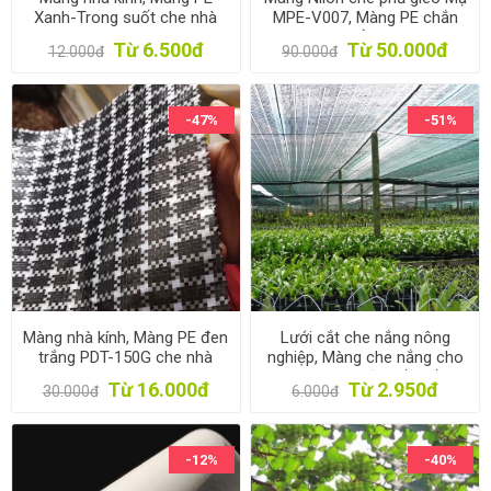
Xanh-Trong suốt che nhà
MPE-V007, Màng PE chắn
kính, Phim lợp mái nhà kính,
sương gió trồng Hoa Rau
Từ 6.500đ
Từ 50.000đ
12.000đ
90.000đ
Film PE
-47%
-51%
Màng nhà kính, Màng PE đen
Lưới cắt che nắng nông
trắng PDT-150G che nhà
nghiệp, Màng che nắng cho
kính, Phim lợp mái nhà kính,
cây trông, Lưới chắn nắng
Từ 16.000đ
Từ 2.950đ
30.000đ
6.000đ
Film PE
xây dựng
-12%
-40%