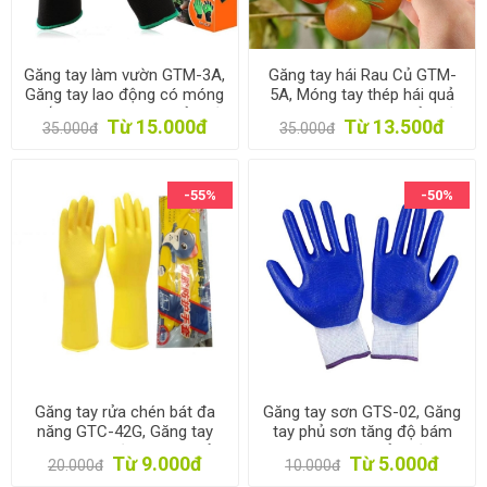
Găng tay làm vườn GTM-3A,
Găng tay hái Rau Củ GTM-
Găng tay lao động có móng
5A, Móng tay thép hái quả
vuốt nhựa, Găng tay bảo hộ
nhặt rau , Găng tay bảo hộ
Từ 15.000đ
Từ 13.500đ
35.000đ
35.000đ
-55%
-50%
Găng tay rửa chén bát đa
Găng tay sơn GTS-02, Găng
năng GTC-42G, Găng tay
tay phủ sơn tăng độ bám
cao su dọn vệ sinh nhà cửa
dính, Găng tay bảo hộ lao
Từ 9.000đ
Từ 5.000đ
20.000đ
10.000đ
Làm vườn
động