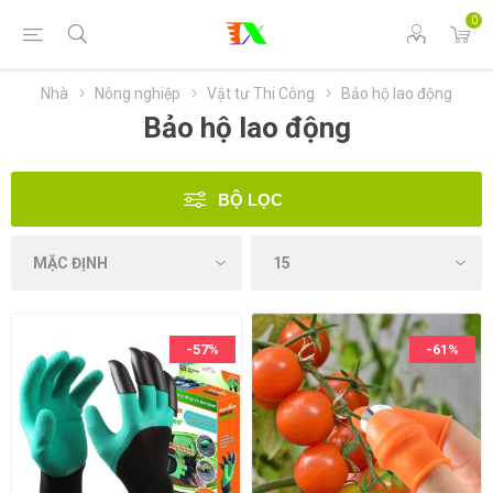
0
Nhà
Nông nghiệp
Vật tư Thi Công
Bảo hộ lao động
Bảo hộ lao động
BỘ LỌC
-57%
-61%