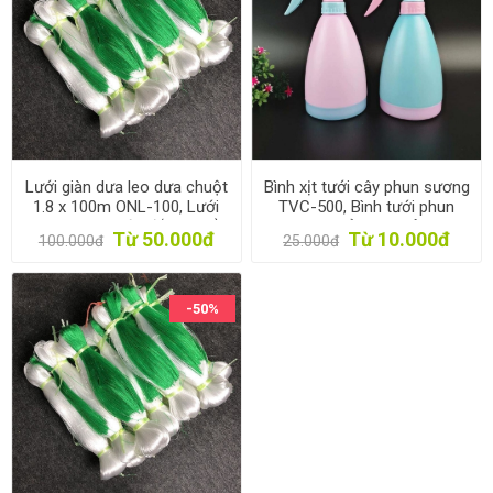
Lưới giàn dưa leo dưa chuột
Bình xịt tưới cây phun sương
1.8 x 100m ONL-100, Lưới
TVC-500, Bình tưới phun
làm giàn mướp đắng, khổ
hoa cây cảnh, Xịt rửa tay,
Từ 50.000đ
Từ 10.000đ
100.000đ
25.000đ
qua. Lưới làm giàn đỗ, đậu
Lau kính
-50%