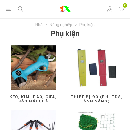
0
Nhà
Nông nghiệp
Phụ kiện
Phụ kiện
KÉO, KÌM, DAO, CƯA,
THIẾT BỊ ĐO (PH, TDS,
SÀO HÁI QUẢ
ÁNH SÁNG)