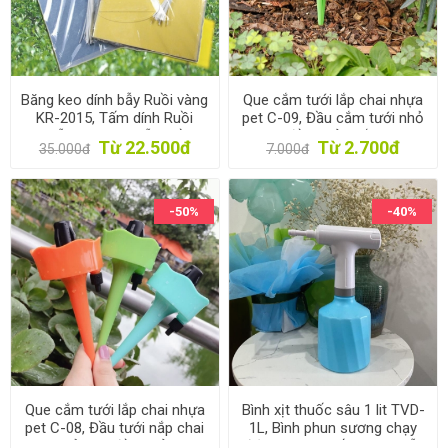
Băng keo dính bẫy Ruồi vàng
Que cắm tưới lắp chai nhựa
KR-2015, Tấm dính Ruồi
pet C-09, Đầu cắm tưới nhỏ
Muỗi Ong, Keo bẫy Ruồi
giọt điều chỉnh lắp chai
Từ 22.500đ
Từ 2.700đ
35.000đ
7.000đ
Dấm
coca
-50%
-40%
Que cắm tưới lắp chai nhựa
Bình xịt thuốc sâu 1 lit TVD-
pet C-08, Đầu tưới nắp chai
1L, Bình phun sương chạy
pet, Nhỏ giọt điều chỉnh lưu
điện, Phun thuốc Sâu, Muỗi,