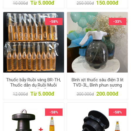
Từ 5.000đ
150.000đ
10.000đ
250.000đ
lượng
Mối, Tưới cây
-58%
-33%
Thuốc bẫy Ruồi vàng BR-TH,
Bình xịt thuốc sâu điện 3 lit
Thuốc dẫn dụ Ruồi Muỗi
TVD-3L, Bình phun sương
Ong, Thuốc hấp dẫn côn
chạy điện, Phun thuốc Sâu,
Từ 5.000đ
200.000đ
12.000đ
300.000đ
trùng
Muỗi, Mối
-58%
-58%