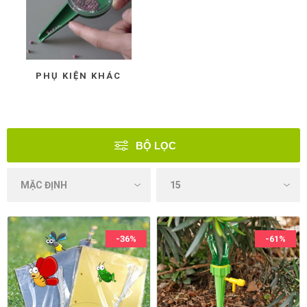
PHỤ KIỆN KHÁC
BỘ LỌC
-36%
-61%