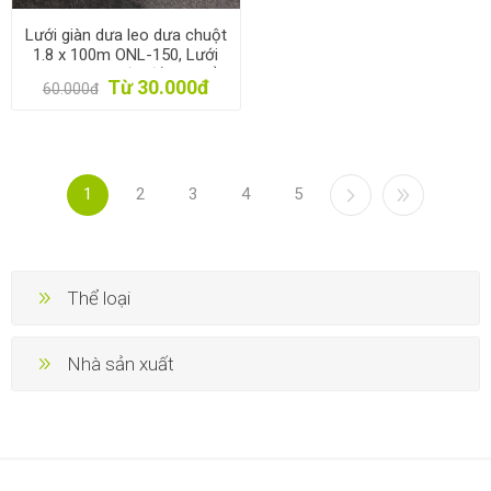
Lưới giàn dưa leo dưa chuột
1.8 x 100m ONL-150, Lưới
làm giàn mướp đắng, khổ
Từ 30.000đ
60.000đ
qua. Lưới làm giàn đỗ, đậu
1
2
3
4
5
Thể loại
Nhà sản xuất