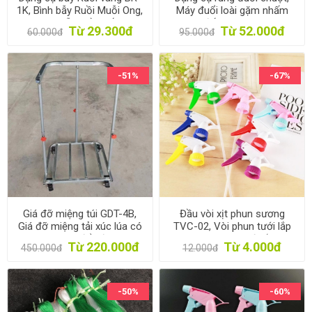
1K, Bình bẫy Ruồi Muỗi Ong,
Máy đuổi loài gặm nhấm
Chai bẫy Ruồi Dấm
trong đất MOU-MT Dùng
Từ 29.300đ
Từ 52.000đ
60.000đ
95.000đ
Năng lượng mặt trời
-51%
-67%
Giá đỡ miệng túi GDT-4B,
Đầu vòi xịt phun sương
Giá đỡ miệng tải xúc lúa có
TVC-02, Vòi phun tưới lắp
bánh xe, Xe đẩy đa năng
chai nhựa, Bơm tưới lắp chai
Từ 220.000đ
Từ 4.000đ
450.000đ
12.000đ
pet
-50%
-60%