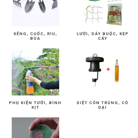
XẺNG, CUỐC, RÌU,
LƯỚI, DÂY BUỘC, KẸP
BÚA
CÂY
PHỤ KIỆN TƯỚI, BÌNH
DIỆT CÔN TRÙNG, CỎ
XỊT
DẠI