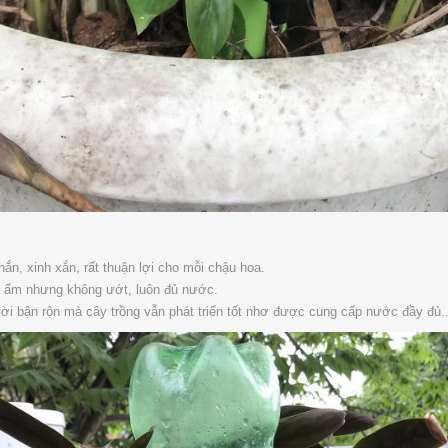
ắn, xinh xắn, rất thuận lợi cho mỗi chậu hoa.
t ẩm nhưng không ướt, luôn đủ nước.
ời bận rộn mà cây trồng vẫn phát triển tốt nhơ được cung cấp nước đầy đủ..