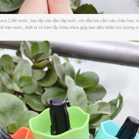
oca 1,5lit nước, bạn lắp vào đầu nắp tưới, còn đầu kia cắm vào chậu hoa, r
ế tràn nước, thiết bị có kèm lẫy khóa nhựa giúp bạn điều khiển lưu lượng