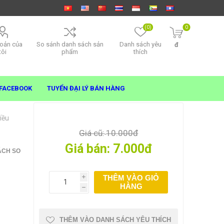
(0)
0
hoản của
So sánh danh sách sản
Danh sách yêu
đ
tôi
phẩm
thích
FACEBOOK
TUYỂN ĐẠI LÝ BÁN HÀNG
iều
Giá cũ:
10.000đ
Giá bán:
7.000đ
ÁCH SO
THÊM VÀO GIỎ
i
HÀNG
h
THÊM VÀO DANH SÁCH YÊU THÍCH