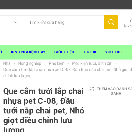
Tài k
Ủ
KINH NGHIỆM HAY
GIỚI THIỆU
TIKTOK
YOUTUBE
Nhà
Nông nghiệp
Phụ kiện
Phụ kiện tưới, Bình xịt
Que cắm tưới lắp chai nhựa pet C-08, Đầu tưới nắp chai pet, Nhỏ giọt đ
chỉnh lưu lượng
Que cắm tưới lắp chai
THÊM VÀO DANH S
SÁNH
nhựa pet C-08, Đầu
tưới nắp chai pet, Nhỏ
giọt điều chỉnh lưu
lượng