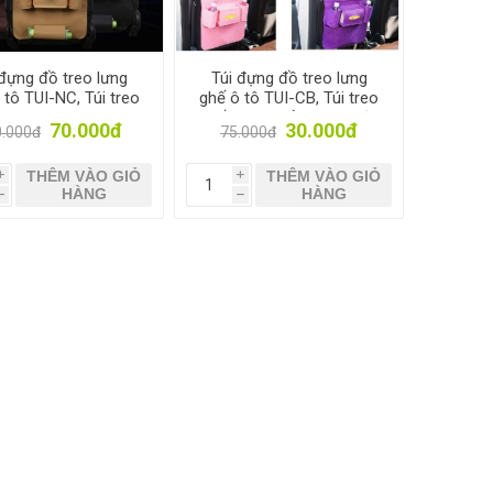
 đựng đồ treo lưng
Túi đựng đồ treo lưng
 tô TUI-NC, Túi treo
ghế ô tô TUI-CB, Túi treo
e hơi da PU, Túi sau
ghế xe hơi Vải không dệt,
70.000đ
30.000đ
0.000đ
75.000đ
ghế xe đa năng
Túi sau ghế xe đa năng
THÊM VÀO GIỎ
THÊM VÀO GIỎ
i
i
HÀNG
HÀNG
h
h