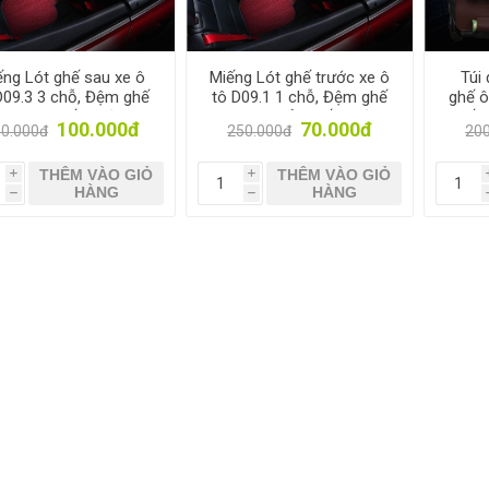
ếng Lót ghế sau xe ô
Miếng Lót ghế trước xe ô
Túi
D09.3 3 chỗ, Đệm ghế
tô D09.1 1 chỗ, Đệm ghế
ghế ô
xe hơi, Miếng nệm lót
xe hơi xe tải, Miếng nệm
ghế x
100.000đ
70.000đ
0.000đ
250.000đ
20
nỉ Mềm mại
lót nỉ Mềm mại
THÊM VÀO GIỎ
THÊM VÀO GIỎ
i
i
HÀNG
HÀNG
h
h