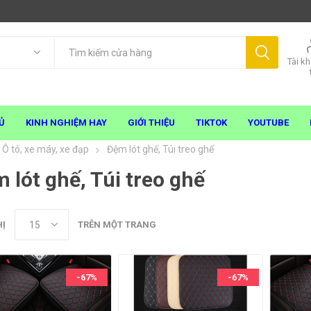
Tài k
Ủ
KINH NGHIỆM HAY
GIỚI THIỆU
TIKTOK
YOUTUBE
Ô tô, xe máy, xe đạp
Đệm lót ghế, Túi treo ghế
 lót ghế, Túi treo ghế
HỊ
TRÊN MỘT TRANG
-67%
-67%