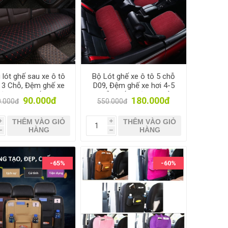
 lót ghế sau xe ô tô
Bộ Lót ghế xe ô tô 5 chỗ
 3 Chỗ, Đệm ghế xe
D09, Đệm ghế xe hơi 4-5
Nệm mặt ghế xe 4-5
chỗ, Miếng nệm lót nỉ
90.000đ
180.000đ
0.000đ
550.000đ
 Đệm da ô tô phía
Mềm mại
sau
THÊM VÀO GIỎ
THÊM VÀO GIỎ
i
i
HÀNG
HÀNG
h
h
-65%
-60%