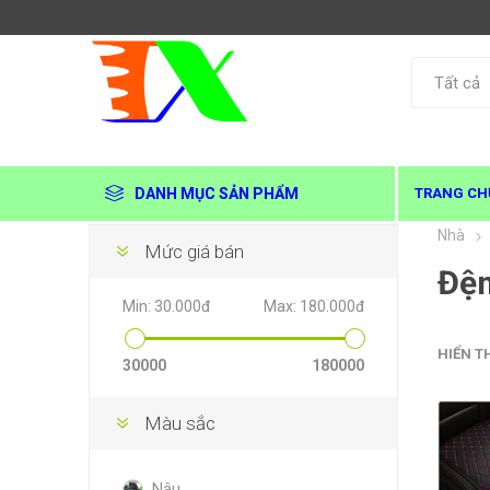
DANH MỤC SẢN PHẨM
TRANG CH
Nhà
Mức giá bán
Đệm
Min:
30.000đ
Max:
180.000đ
HIỂN T
30000
180000
Màu sắc
Nâu