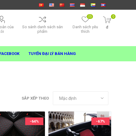
(0)
0
hoản của
So sánh danh sách sản
Danh sách yêu
đ
tôi
phẩm
thích
FACEBOOK
TUYỂN ĐẠI LÝ BÁN HÀNG
SẮP XẾP THEO
-64%
-67%