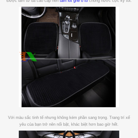
Được làm từ da cao cấp nên
tấm lót ghế ô tô
chống nước cực kỳ tốt.
Với màu sắc tinh tế nhưng không kém phần sang trọng. Trang trí xế
yêu của bạn trở nên nổi bật, khác biệt hơn bao giờ hết.