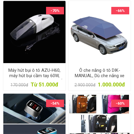
-70%
-66%
Máy hút bụi ô tô AZU-H60,
Ô che nắng ô tô DIK-
máy hút bụi cầm tay 60W,
MANUAL, Dù che nắng xe
Máy hút bụi mini vệ sinh ghế
hơi cao cấp dùng tay đóng
Từ 51.000đ
1.000.000đ
170.000đ
2.900.000đ
xe hơi
mở Dingku
-54%
-60%