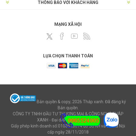
THÔNG BÁO VỚI KHÁCH HÀNG
MẠNG XÃ HỘI
LỰA CHỌN THANH TOÁN
Bản quyền & copy; 2026 Tháp xanh. Đã đăng ký
Bản quyền.
CÔNG TY TNHH ĐẦU TƯ THƯƠNG MẠI & CÔNG NGHỆ THÁP
XANH - Đại diện: Ông Mai Văn Cử
Giấy phép kinh doanh số:0108528074 do Sở KH và ĐT Hà Nội
cấp ngày 28/11/2018