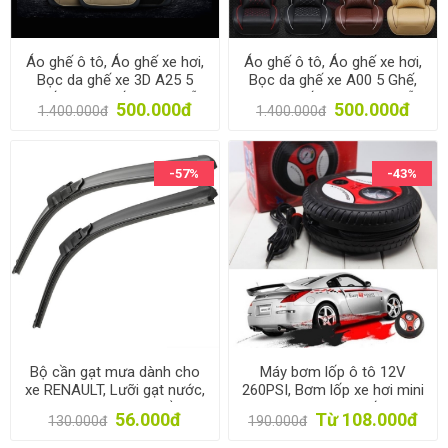
Áo ghế ô tô, Áo ghế xe hơi,
Áo ghế ô tô, Áo ghế xe hơi,
Bọc da ghế xe 3D A25 5
Bọc da ghế xe A00 5 Ghế,
Ghế, Trùm ghế xe 4-5 chỗ
Trùm ghế cho xe 4-5 chỗ
500.000đ
500.000đ
1.400.000đ
1.400.000đ
-57%
-43%
Bộ cần gạt mưa dành cho
Máy bơm lốp ô tô 12V
xe RENAULT, Lưỡi gạt nước,
260PSI, Bơm lốp xe hơi mini
Gạt kính cho ô tô, chổi gạt
TBO-60W, Bơm lốp dự
56.000đ
Từ 108.000đ
130.000đ
190.000đ
nước xe hơi
phòng, Air Compressor