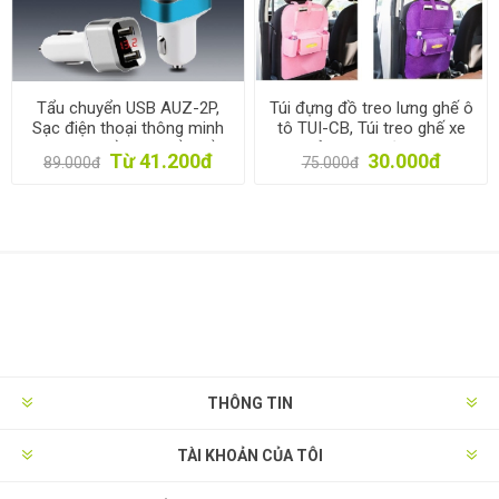
Tẩu chuyển USB AUZ-2P,
Túi đựng đồ treo lưng ghế ô
Sạc điện thoại thông minh
tô TUI-CB, Túi treo ghế xe
trên ô tô, Đầu chuyển Tẩu
hơi Vải không dệt, Túi sau
Từ 41.200đ
30.000đ
89.000đ
75.000đ
sạc sang USB xe hơi
ghế xe đa năng
THÔNG TIN
TÀI KHOẢN CỦA TÔI