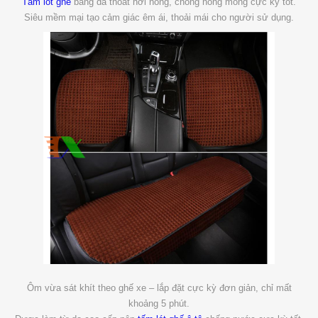
Tấm lót ghế
bằng da thoát hơi nóng, chống nóng mông cực kỳ tốt.
Siêu mềm mại tạo cảm giác êm ái, thoải mái cho người sử dụng.
Ôm vừa sát khít theo ghế xe – lắp đặt cực kỳ đơn giản, chỉ mất
khoảng 5 phút.