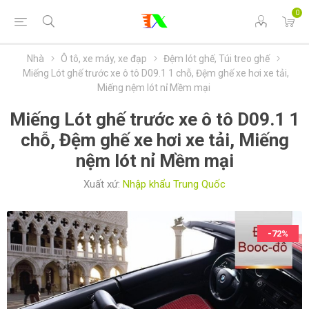
0
Nhà
Ô tô, xe máy, xe đạp
Đệm lót ghế, Túi treo ghế
Miếng Lót ghế trước xe ô tô D09.1 1 chỗ, Đệm ghế xe hơi xe tải,
Miếng nệm lót nỉ Mềm mại
Miếng Lót ghế trước xe ô tô D09.1 1
chỗ, Đệm ghế xe hơi xe tải, Miếng
nệm lót nỉ Mềm mại
Xuất xứ:
Nhập khẩu Trung Quốc
-72%