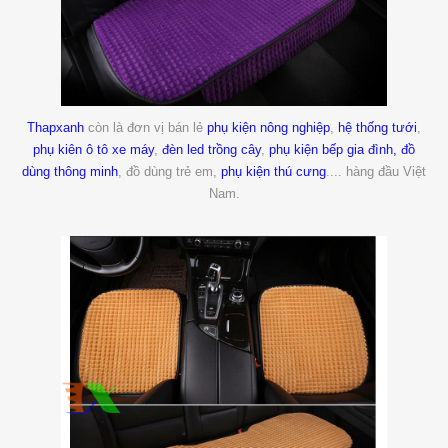
Thapxanh
còn là đơn vị bán lẻ
phụ kiện nông nghiệp
,
hệ thống tưới
,
phụ kiên ô tô xe máy
,
đèn led trồng cây
,
phụ kiện bếp gia đình,
đồ
dùng thông minh
, đồ dùng trẻ em,
phụ kiện thú cưng
.... hàng đầu Việt
Nam.