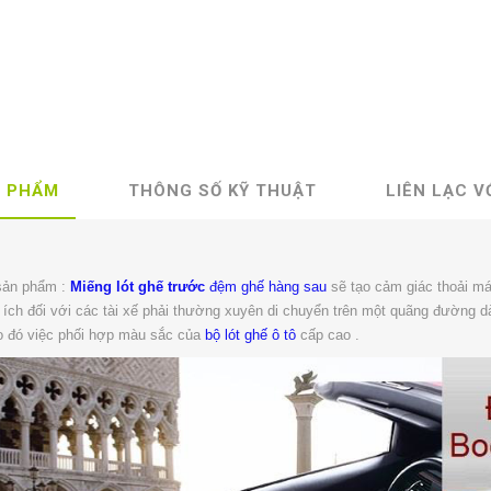
N PHẨM
THÔNG SỐ KỸ THUẬT
LIÊN LẠC V
sản phẩm :
Miếng lót ghế trước
đệm ghế hàng sau
sẽ tạo cảm giác thoải mái
ích đối với các tài xế phải thường xuyên di chuyển trên một quãng đường dà
o đó việc phối hợp màu sắc của
bộ lót ghế ô tô
cấp cao .