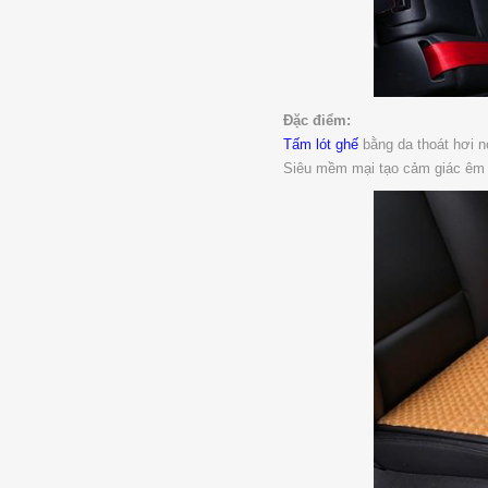
Đặc điểm:
Tấm lót ghế
bằng da thoát hơi n
Siêu mềm mại tạo cảm giác êm á