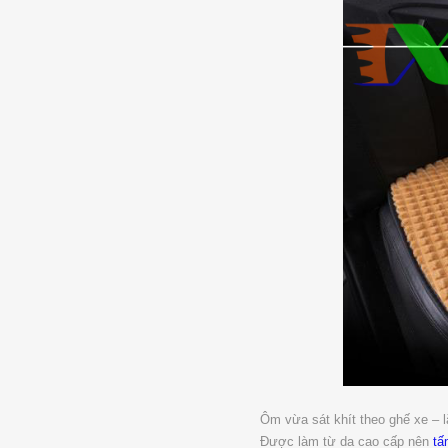
Ôm vừa sát khít theo ghế xe – l
Được làm từ da cao cấp nên
tấ