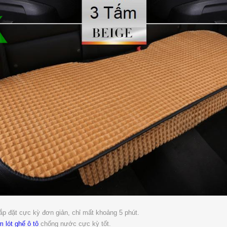
ắp đặt cực kỳ đơn giản, chỉ mất khoảng 5 phút.
m lót ghế ô tô
chống nước cực kỳ tốt.