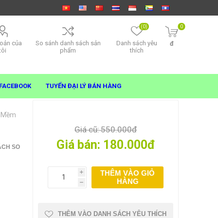
(0)
0
hoản của
So sánh danh sách sản
Danh sách yêu
đ
tôi
phẩm
thích
FACEBOOK
TUYỂN ĐẠI LÝ BÁN HÀNG
nỉ Mềm
Giá cũ:
550.000đ
Giá bán:
180.000đ
ÁCH SO
THÊM VÀO GIỎ
i
HÀNG
h
THÊM VÀO DANH SÁCH YÊU THÍCH