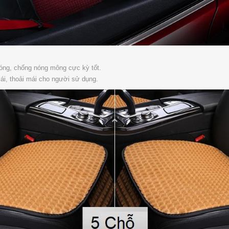
óng, chống nóng mông cực kỳ tốt.
i, thoải mái cho người sử dụng.