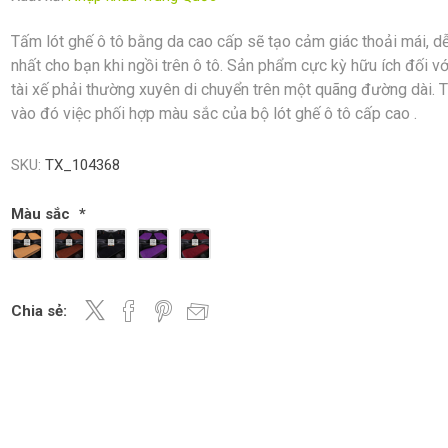
Tấm lót ghế ô tô bằng da cao cấp sẽ tạo cảm giác thoải mái, dễ
nhất cho bạn khi ngồi trên ô tô. Sản phẩm cực kỳ hữu ích đối vớ
tài xế phải thường xuyên di chuyển trên một quãng đường dài.
vào đó việc phối hợp màu sắc của bộ lót ghế ô tô cấp cao .
SKU:
TX_104368
Màu sắc
*
Chia sẻ: