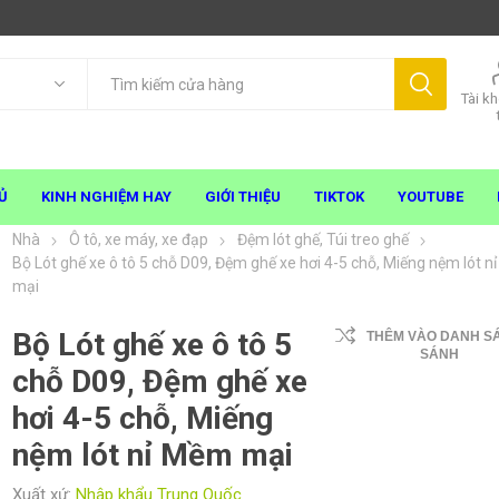
Tài k
Ủ
KINH NGHIỆM HAY
GIỚI THIỆU
TIKTOK
YOUTUBE
Nhà
Ô tô, xe máy, xe đạp
Đệm lót ghế, Túi treo ghế
Bộ Lót ghế xe ô tô 5 chỗ D09, Đệm ghế xe hơi 4-5 chỗ, Miếng nệm lót 
mại
Bộ Lót ghế xe ô tô 5
THÊM VÀO DANH S
SÁNH
chỗ D09, Đệm ghế xe
hơi 4-5 chỗ, Miếng
nệm lót nỉ Mềm mại
Xuất xứ:
Nhập khẩu Trung Quốc