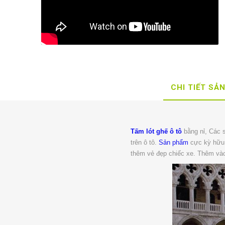
CHI TIẾT SẢ
Tấm lót ghế ô tô
bằng nỉ, Các 
trên ô tô.
Sản phẩm
cực kỳ hữu 
thêm vẻ đẹp chiếc xe. Thêm và