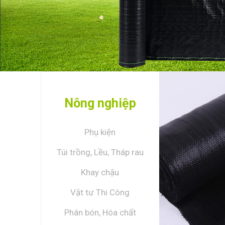
Nông nghiệp
Phụ kiện
Túi trồng, Lều, Tháp rau
Khay chậu
Vật tư Thi Công
Phân bón, Hóa chất