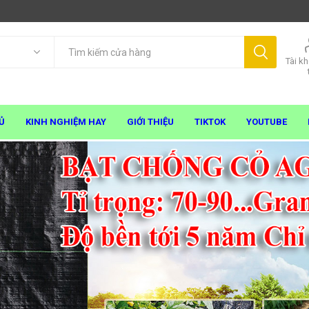
Tài k
Ủ
KINH NGHIỆM HAY
GIỚI THIỆU
TIKTOK
YOUTUBE