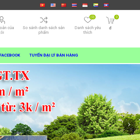
(0)
0
hoản của
So sánh danh sách sản
Danh sách yêu
đ
tôi
phẩm
thích
FACEBOOK
TUYỂN ĐẠI LÝ BÁN HÀNG