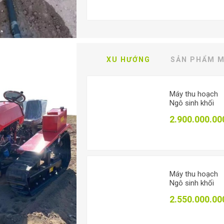
ngoài 21, Tưới
phun mưa làm m
T CẢ SẢN PHẨM
XU HƯỚNG
SẢN PHẨM M
Máy thu hoạch
Ngô sinh khối
4QZ-350, Máy g
2.900.000.00
thức ăn tươi ch
gia súc
Máy thu hoạch
Ngô sinh khối
4QZ-3000, Máy
2.550.000.00
gặt thức ăn tươi
cho gia súc