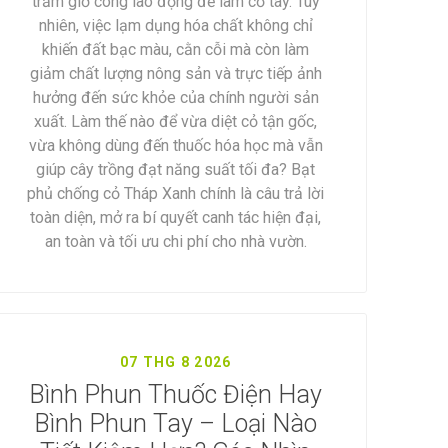
trăm giờ công lao động để làm cỏ tay. Tuy
nhiên, việc lạm dụng hóa chất không chỉ
khiến đất bạc màu, cằn cỗi mà còn làm
giảm chất lượng nông sản và trực tiếp ảnh
hưởng đến sức khỏe của chính người sản
xuất. Làm thế nào để vừa diệt cỏ tận gốc,
vừa không dùng đến thuốc hóa học mà vẫn
giúp cây trồng đạt năng suất tối đa? Bạt
phủ chống cỏ Tháp Xanh chính là câu trả lời
toàn diện, mở ra bí quyết canh tác hiện đại,
an toàn và tối ưu chi phí cho nhà vườn.
07 THG 8 2026
Bình Phun Thuốc Điện Hay
Bình Phun Tay – Loại Nào