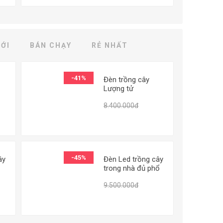
ỚI
BÁN CHẠY
RẺ NHẤT
-41%
Đèn trồng cây
Lượng tử
QBC4000, Led
000.000đ
Từ 4.973.000đ
8.400.000đ
grow lights chip
,
Samsung 4000W,
Đèn trồng rau
trong nhà
-45%
ây
Đèn Led trồng cây
trong nhà đủ phổ
SUN-4, Led grow
6.400.000đ
Từ 5.207.000đ
9.500.000đ
lights, Đèn trồng
ght
cây