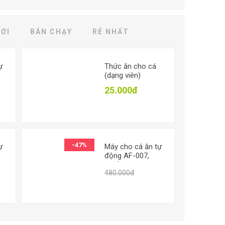
ỚI
BÁN CHẠY
RẺ NHẤT
ự
Thức ăn cho cá
(dạng viên)
25.000đ
50.000đ
,
o
-47%
ự
Máy cho cá ăn tự
động AF-007,
Thiết bị cho cá
795.000đ
Từ 255.000đ
480.000đ
,
cảnh ăn tự động,
o
Máy tự động cho
cá ăn