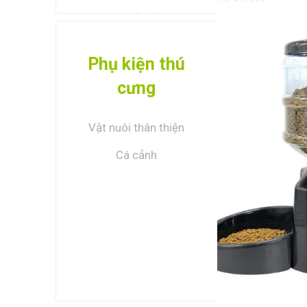
Phụ kiện đèn
XEM TẤ
Phụ kiện thú
cưng
Vật nuôi thân thiện
Cá cảnh