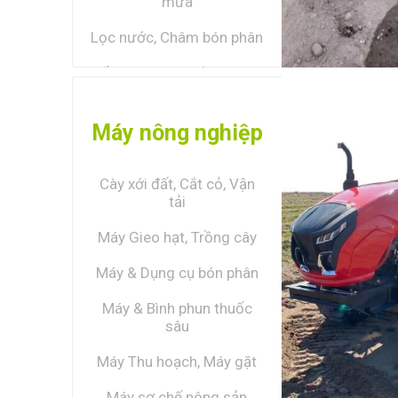
mưa
Lọc nước, Châm bón phân
Nối nhanh, Lô cuộn, Vòi xịt
XEM TẤ
Côn, Cút, Nối, Chia, Khởi
thủy
Máy nông nghiệp
Phụ kiện tưới
Cày xới đất, Cắt cỏ, Vận
Van điện từ, van nước hẹn
tải
giờ
Máy Gieo hạt, Trồng cây
Xem tất cả
Máy & Dụng cụ bón phân
Máy & Bình phun thuốc
sâu
Máy Thu hoạch, Máy gặt
Máy sơ chế nông sản