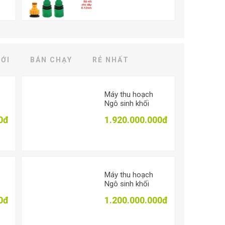
mm, Vòi nhựa
át
thẳng đa năng
ỚI
BÁN CHẠY
RẺ NHẤT
Máy thu hoạch
Ngô sinh khối
ặt
4QZ-2400, Máy
0đ
1.920.000.000đ
o
gặt thức ăn tươi
cho gia súc
Máy thu hoạch
Ngô sinh khối
4QZ-2000, Băm
0đ
1.200.000.000đ
thân băm hạt ủ
chua cho gia súc