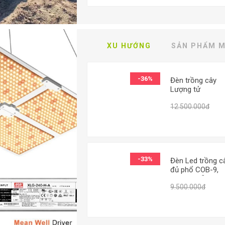
T CẢ SẢN PHẨM
XU HƯỚNG
SẢN PHẨM M
-36%
Đèn trồng cây
Lượng tử
DBL5000, Led
8.
12.500.000đ
grow lights chip
Samsung 2000W
Đèn trồng rau
trong nhà
-33%
Đèn Led trồng c
đủ phổ COB-9,
Đèn led hỗ trợ
Từ 
9.500.000đ
trồng cây trong
nhà, Led grow li