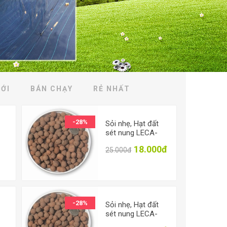
ỚI
BÁN CHẠY
RẺ NHẤT
-28%
Sỏi nhẹ, Hạt đất
sét nung LECA-
ạt
1625, Expanded
000đ
18.000đ
25.000đ
clay pebbles LECA
it
size 16-25mm,
1kg
-28%
Sỏi nhẹ, Hạt đất
sét nung LECA-
ạt
0512, Expanded