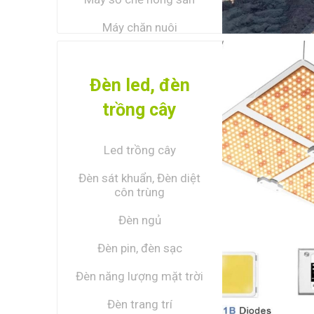
Máy chăn nuôi
XEM TẤ
Kéo, Cưa điện, Máy buộc
dây, Chiết, Ghép
Đèn led, đèn
Động cơ, Khung gầm
trồng cây
Phụ kiện, Nông cụ
Led trồng cây
Đèn sát khuẩn, Đèn diệt
côn trùng
Đèn ngủ
Đèn pin, đèn sạc
Đèn năng lượng mặt trời
Đèn trang trí