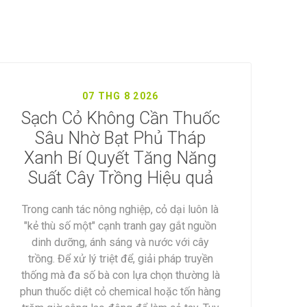
07 THG 8 2026
Sạch Cỏ Không Cần Thuốc
Sâu Nhờ Bạt Phủ Tháp
Xanh Bí Quyết Tăng Năng
Suất Cây Trồng Hiệu quả
Trong canh tác nông nghiệp, cỏ dại luôn là
"kẻ thù số một" cạnh tranh gay gắt nguồn
dinh dưỡng, ánh sáng và nước với cây
trồng. Để xử lý triệt để, giải pháp truyền
thống mà đa số bà con lựa chọn thường là
phun thuốc diệt cỏ chemical hoặc tốn hàng