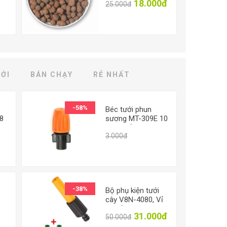
000đ
18.000đ
25.000đ
clay pebbles LECA
it
size 05-12mm,
1kg
ỚI
BÁN CHẠY
RẺ NHẤT
-58%
Béc tưới phun
8
sương MT-309E 10
lit / h, Đầu phun
00đ
Từ 1.260đ
3.000đ
sương tưới cây
làm mát
-38%
Bộ phụ kiện tưới
cây V8N-4080, Vỉ
vòi rửa xe 4 món
.500đ
31.000đ
50.000đ
n
dùng cho dây 8-11