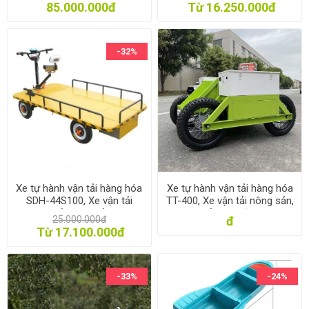
máy kho xưởng
85.000.000đ
Từ 16.250.000đ
-32%
Xe tự hành vận tải hàng hóa
Xe tự hành vận tải hàng hóa
SDH-44S100, Xe vận tải
TT-400, Xe vận tải nông sản,
nông sản, Xe chở hàng
Xe chở hàng địa hình
25.000.000đ
đ
trong nhà máy kho xưởng
Từ 17.100.000đ
-33%
-24%