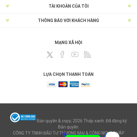
TÀI KHOẢN CỦA TÔI
THÔNG BÁO VỚI KHÁCH HÀNG
MẠNG XÃ HỘI
LỰA CHỌN THANH TOÁN
Bản quyền & copy; 2026 Tháp xanh. Đã đăng ký
Bản quyền.
CÔNG TY TNHH ĐẦU TƯ THƯƠNG MẠI & CÔNG NGHỆ THÁP