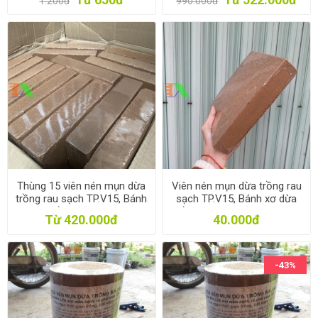
1.200đ
990.000đ
sơ dừa ươm cây non
ươm cây non
Thùng 15 viên nén mụn dừa
Viên nén mụn dừa trồng rau
trồng rau sạch TP.V15, Bánh
sạch TP.V15, Bánh xơ dừa
xơ dừa trồng cây, Xơ dừa ép
trồng cây, Xơ dừa ép bánh
Từ 420.000đ
40.000đ
bánh
-43%