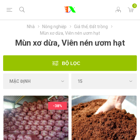
0
Nhà
Nông nghiệp
Giá thể, Đất trồng
Mùn xơ dừa, Viên nén ươm hạt
Mùn xơ dừa, Viên nén ươm hạt
BỘ LỌC
-38%