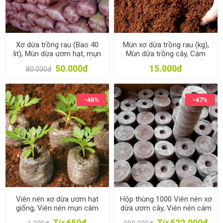
Xơ dừa trồng rau (Bao 40
Mùn xơ dừa trồng rau (kg),
lit), Mùn dừa ươm hạt, mụn
Mùn dừa trồng cây, Cám
cám sơ dừa ươm cây Trồng
mụn sơ dừa ươm hạt giống
50.000đ
15.000đ
80.000đ
hoa
-46%
-47%
Viên nén xơ dừa ươm hạt
Hộp thùng 1000 Viên nén xơ
giống, Viên nén mụn cám
dừa ươm cây, Viên nén cám
dừa ươm cây con, Viên nén
mụn dừa ươm hạt, Viên nén
Từ 650đ
Từ 522.000đ