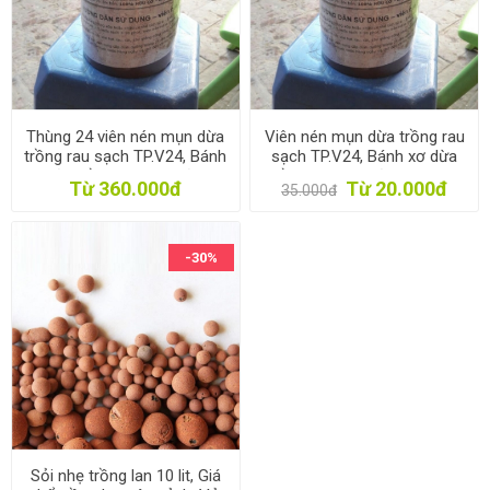
Thùng 24 viên nén mụn dừa
Viên nén mụn dừa trồng rau
trồng rau sạch TP.V24, Bánh
sạch TP.V24, Bánh xơ dừa
xơ dừa trồng cây, Xơ dừa ép
trồng cây, Xơ dừa ép bánh
Từ 360.000đ
Từ 20.000đ
35.000đ
bánh
-30%
Sỏi nhẹ trồng lan 10 lit, Giá