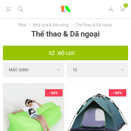
0
Nhà
Nhà cửa & Đời sống
Thể thao & Dã ngoại
Thể thao & Dã ngoại
BỘ LỌC
-64%
-44%