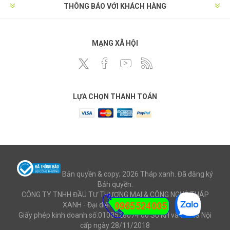
THÔNG BÁO VỚI KHÁCH HÀNG
MẠNG XÃ HỘI
LỰA CHỌN THANH TOÁN
Bản quyền & copy; 2026 Tháp xanh. Đã đăng ký
Bản quyền.
CÔNG TY TNHH ĐẦU TƯ THƯƠNG MẠI & CÔNG NGHỆ THÁP
XANH - Đại diện: Ông Mai Văn Cử
Giấy phép kinh doanh số:0108528074 do Sở KH và ĐT Hà Nội
cấp ngày 28/11/2018