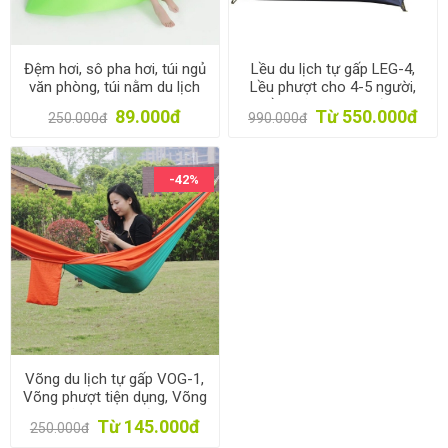
Đệm hơi, sô pha hơi, túi ngủ
Lều du lịch tự gấp LEG-4,
văn phòng, túi nằm du lịch
Lều phượt cho 4-5 người,
Lều dã ngoại gia đình
89.000đ
Từ 550.000đ
250.000đ
990.000đ
-42%
Võng du lịch tự gấp VOG-1,
Võng phượt tiện dụng, Võng
dã ngoại gia đình
Từ 145.000đ
250.000đ