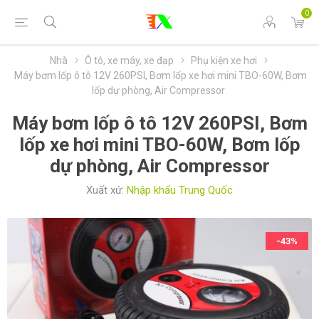
0
Nhà
Ô tô, xe máy, xe đạp
Phụ kiện xe hơi
Máy bơm lốp ô tô 12V 260PSI, Bơm lốp xe hơi mini TBO-60W, Bơm
lốp dự phòng, Air Compressor
Máy bơm lốp ô tô 12V 260PSI, Bơm
lốp xe hơi mini TBO-60W, Bơm lốp
dự phòng, Air Compressor
Xuất xứ:
Nhập khẩu Trung Quốc
-43%