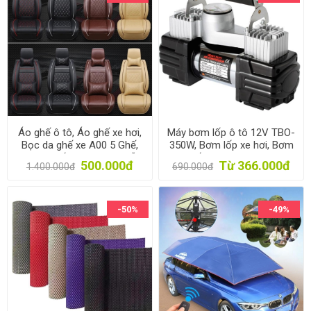
Áo ghế ô tô, Áo ghế xe hơi,
Máy bơm lốp ô tô 12V TBO-
Bọc da ghế xe A00 5 Ghế,
350W, Bơm lốp xe hơi, Bơm
Trùm ghế cho xe 4-5 chỗ
lốp dự phòng, Air
500.000đ
Từ 366.000đ
1.400.000đ
690.000đ
Compressor
-50%
-49%