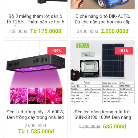
Bộ 3 miếng thảm lót sàn ô
Ô che nắng ô tô DIK-AUTO,
tô T25.5 , Thảm sàn xe hơi 5
Dù che nắng xe hơi cao cấp
chỗ DIY, Thảm sàn cao su
điều khiển từ xa Dingku
Từ 175.000đ
2.000.000đ
350.000đ
3.900.000đ
chống bẩn
-39%
-51%
Đèn Led trồng cây TS-600W,
Đèn led năng lượng mặt trời
Đèn trồng cây trong nhà, led
SUN-28100 100W, Đèn năng
grow light
lượng mặt trời IP 67
2.500.000đ
685.000đ
1.390.000đ
Từ 1.535.000đ