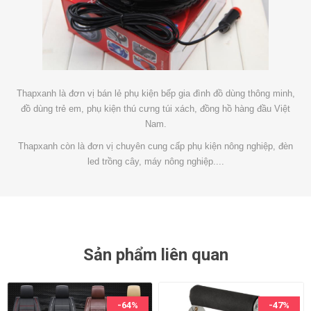
Thapxanh là đơn vị bán lẻ phụ kiện bếp gia đình đồ dùng thông minh,
đồ dùng trẻ em, phụ kiện thú cưng túi xách, đồng hồ hàng đầu Việt
Nam.
Thapxanh còn là đơn vị chuyên cung cấp phụ kiện nông nghiệp, đèn
led trồng cây, máy nông nghiệp....
Sản phẩm liên quan
-64%
-47%