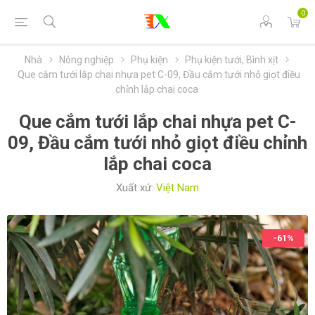
0
Nhà
Nông nghiệp
Phụ kiện
Phụ kiện tưới, Bình xịt
Que cắm tưới lắp chai nhựa pet C-09, Đầu cắm tưới nhỏ giọt điều
chỉnh lắp chai coca
Que cắm tưới lắp chai nhựa pet C-
09, Đầu cắm tưới nhỏ giọt điều chỉnh
lắp chai coca
Xuất xứ:
Việt Nam
-61%