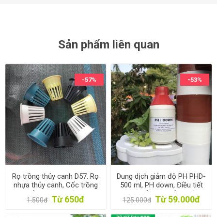
Sản phẩm liên quan
-57%
-53%
Rọ trồng thủy canh D57. Rọ
Dung dịch giảm độ PH PHD-
nhựa thủy canh, Cốc trồng
500 ml, PH down, Điều tiết
rau thủy canh, Rọ đựng giá
Căn chỉnh PH của nước
Từ 650đ
Từ 59.000đ
1.500đ
125.000đ
thể thủy canh