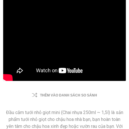
THÊM VÀO DANH SÁCH SO SÁNH
Đầu cắm tưới nhỏ giọt mini (Chai nhựa 250ml ~ 1,5l) là sản
phẩm tưới nhỏ giọt cho chậu hoa nhà bạn, bạn hoàn toàn
yên tâm cho chậu hoa xinh đẹp hoặc vườn rau của bạn. Với