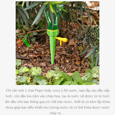
Chỉ cần một 1 chai Pepsi hoặc coca 1,5lit nước, bạn lắp vào đầu nắp
tưới, còn đầu kia cắm vào chậu hoa, rau là nước sẽ được từ từ tưới
ẩm đều cho bạn thông qua cơ chế tràn nước, thiết bị có kèm lẫy khóa
nhựa giúp bạn điều khiển lưu lượng nước và có thể khóa được nước
chảy ra.....