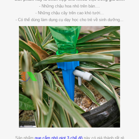
- Những chậu hoa nhỏ trên bàn....
- Những chậu cây trên cao khó tưới...
- Có thể dùng làm dụng cụ dạy học cho trẻ về sinh dưỡng...
Sản phẩm
que cắm nhỏ giọt 3 chế độ
này có giá thành rất rẻ