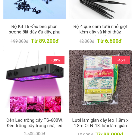
Bộ Kit 16 Đầu béc phun
Bộ 4 que cắm tưới nhỏ giọt
sương 8lit đầy đủ dây, phụ
kèm dây và khởi thủy,
kiện TX-DIY-051, Tưới phun
Capinet tưới nhỏ giọt bù áp
Từ 89.200đ
Từ 6.600đ
199.000đ
12.000đ
sương làm mát, tưới Lan tự
hình mũi tên
lắp DIY
-39%
-45%
Đèn Led trồng cây TS-600W,
Lưới làm giàn dây leo 1.8m x
Đèn trồng cây trong nhà, led
1.8m OLN-18, lưới làm giàn
grow light
cây Ollie net, Lưới làm vườn
2.500.000đ
Từ 33.000đ
60.000đ