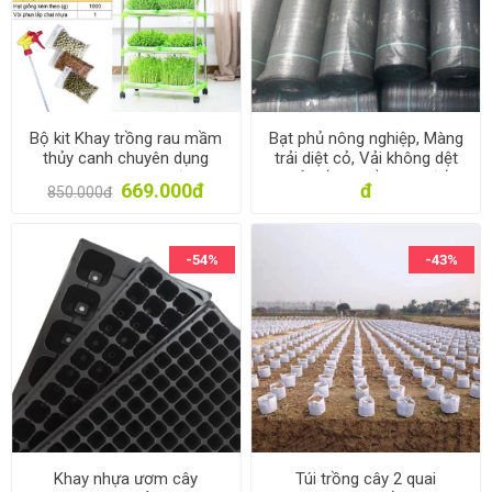
Bộ kit Khay trồng rau mầm
Bạt phủ nông nghiệp, Màng
thủy canh chuyên dụng
trải diệt cỏ, Vải không dệt
TKM-12.6, Khay, Giá đỡ, Vòi
phủ gốc giữ ẩm cho đất
669.000đ
đ
850.000đ
xịt, Hạt giống
chống cỏ dại
-54%
-43%
Khay nhựa ươm cây
Túi trồng cây 2 quai