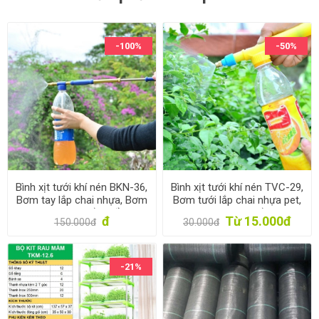
-100%
-50%
Bình xịt tưới khí nén BKN-36,
Bình xịt tưới khí nén TVC-29,
Bơm tay lắp chai nhựa, Bơm
Bơm tưới lắp chai nhựa pet,
phun sương bằng đồng
Bơm phun sương bằng nhựa
đ
Từ 15.000đ
150.000đ
30.000đ
-21%