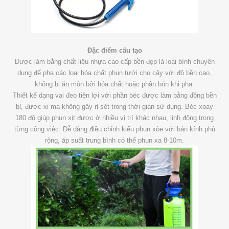
Đặc điểm cấu tạo
Được làm bằng chất liệu nhựa cao cấp bền đẹp là loại bình chuyên
dụng để pha các loại hóa chất phun tưới cho cây với độ bền cao,
không bị ăn mòn bởi hóa chất hoặc phân bón khi pha.
Thiết kế dạng vai đeo tiện lợi với phần béc được làm bằng đồng bền
bỉ, được xi mạ không gây rỉ sét trong thời gian sử dụng. Béc xoay
180 độ giúp phun xịt được ở nhiều vị trí khác nhau, linh động trong
từng công việc. Dễ dàng điều chỉnh kiểu phun xòe với bán kính phủ
rộng, áp suất trung bình có thể phun xa 8-10m.