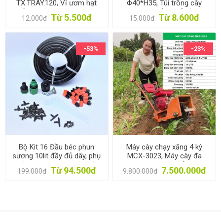
TX.TRAY.120, Vỉ ươm hạt
Φ40*H35, Túi trồng cây
giống, Khay gieo hạt, ươm
công trình bằng Vải địa kỹ
Từ 5.500đ
Từ 8.600đ
12.000đ
15.000đ
hạt rau hoa
thuật không dệt
-53%
-23%
Bộ Kit 16 Đầu béc phun
Máy cày chạy xăng 4 kỳ
sương 10lit đầy đủ dây, phụ
MCX-3023, Máy cày đa
kiện TX-DIY-041, Bộ tưới
năng, Máy làm đất 6HP
Từ 94.500đ
7.500.000đ
199.000đ
9.800.000đ
vườn, hoa lan, rau tự lắp DIY