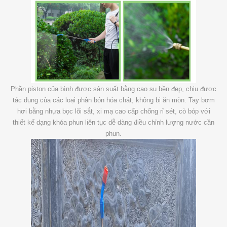
Phần piston của bình được sản suất bằng cao su bền đẹp, chịu được
tác dụng của các loại phân bón hóa chát, không bị ăn mòn. Tay bơm
hơi bằng nhựa bọc lõi sắt, xi mạ cao cấp chống rỉ sét, cò bóp với
thiết kế dạng khóa phun liên tục dễ dàng điều chỉnh lượng nước cần
phun.