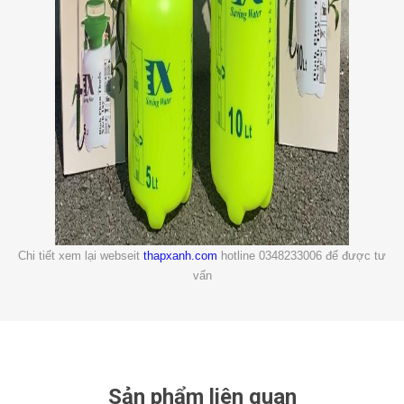
Chi tiết xem lại webseit
thapxanh.com
hotline 0348233006 để được tư
vấn
Sản phẩm liên quan