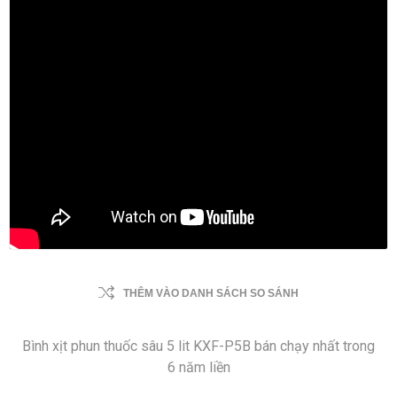
THÊM VÀO DANH SÁCH SO SÁNH
Bình xịt phun thuốc sâu 5 lit KXF-P5B bán chạy nhất trong
6 năm liền