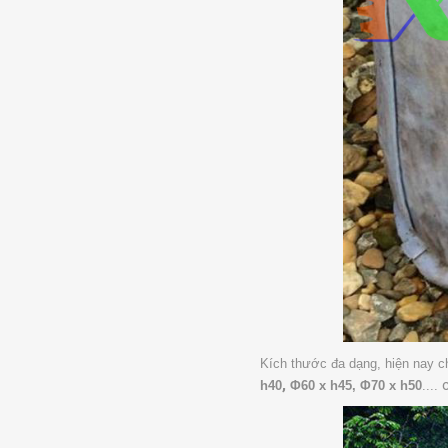
Kích thước đa dạng, hiện nay c
,
c
h40
Φ60 x h45,
Φ70 x h50
....