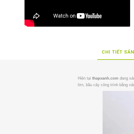
CHI TIẾT SẢ
Hiện tại
thapxanh.com
đang sả
lớn, bầu cây công trình bằng vải