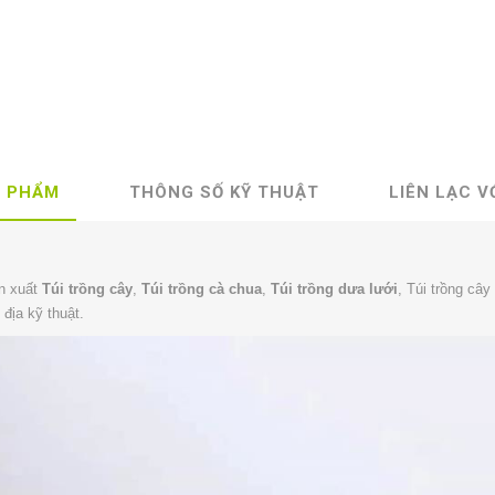
N PHẨM
THÔNG SỐ KỸ THUẬT
LIÊN LẠC V
n xuất
Túi trồng cây
,
Túi trồng cà chua
,
Túi trồng dưa lưới
, Túi trồng câ
 địa kỹ thuật.