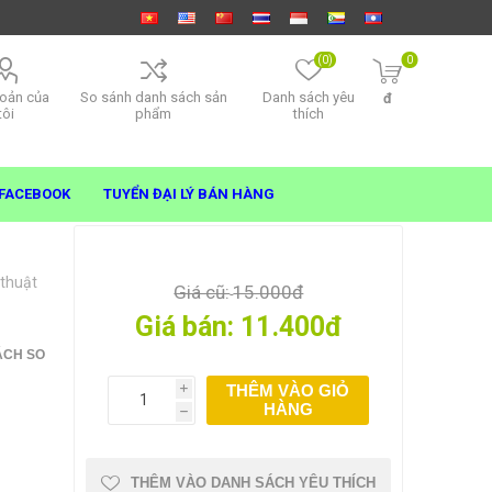
(0)
0
hoản của
So sánh danh sách sản
Danh sách yêu
đ
tôi
phẩm
thích
FACEBOOK
TUYỂN ĐẠI LÝ BÁN HÀNG
 thuật
Giá cũ:
15.000đ
Giá bán:
11.400đ
ÁCH SO
THÊM VÀO GIỎ
i
HÀNG
h
THÊM VÀO DANH SÁCH YÊU THÍCH