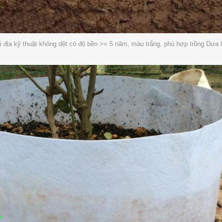
ải địa kỹ thuật không dệt có độ bền >= 5 năm, màu trắng, phù hợp trồng Dưa 