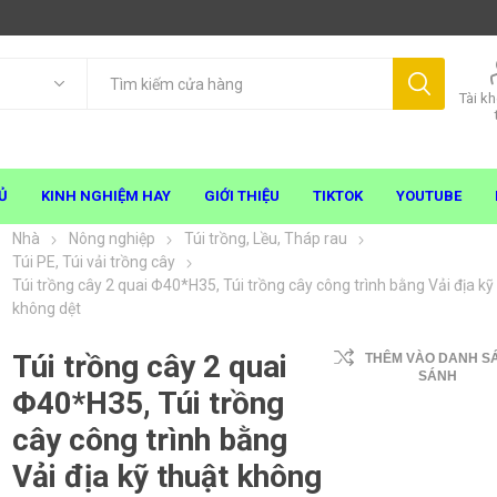
Tài k
Ủ
KINH NGHIỆM HAY
GIỚI THIỆU
TIKTOK
YOUTUBE
Nhà
Nông nghiệp
Túi trồng, Lều, Tháp rau
Túi PE, Túi vải trồng cây
Túi trồng cây 2 quai Φ40*H35, Túi trồng cây công trình bằng Vải địa kỹ
không dệt
Túi trồng cây 2 quai
THÊM VÀO DANH S
SÁNH
Φ40*H35, Túi trồng
cây công trình bằng
Vải địa kỹ thuật không