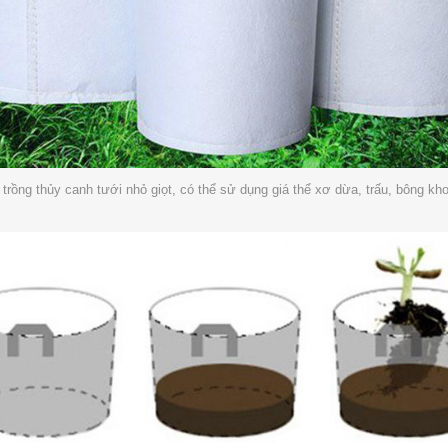
trồng thủy canh tưới nhỏ giọt, có thể sử dụng giá thể xơ dừa, trấu, bông khoá