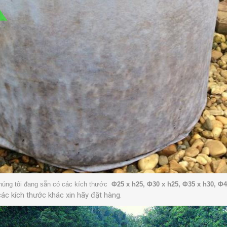
húng tôi đang sẵn có các kích thước
Φ25 x h25
,
Φ30 x h25
, Φ35 x h30, Φ
ác kích thước khác xin hãy đặt hàng.