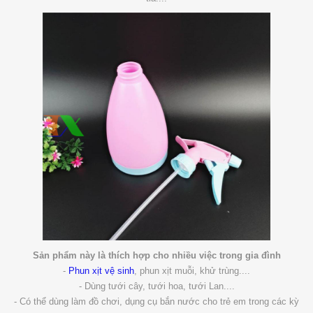
Sản phẩm này là thích hợp cho nhiều việc trong gia đình
-
Phun xịt vệ sinh
, phun xịt muỗi, khử trùng....
- Dùng tưới cây, tưới hoa, tưới Lan....
- Có thể dùng làm đồ chơi, dụng cụ bắn nước cho trẻ em trong các kỳ