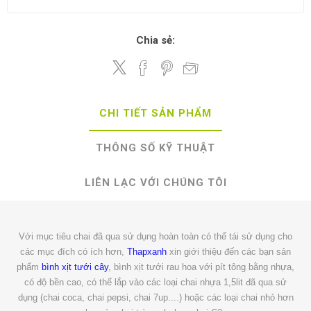
Chia sẻ:
CHI TIẾT SẢN PHẨM
THÔNG SỐ KỸ THUẬT
LIÊN LẠC VỚI CHÚNG TÔI
Với mục tiêu chai đã qua sử dụng hoàn toàn có thể tái sử dụng cho
các mục đích có ích hơn,
Thapxanh
xin giới thiệu đến các bạn sản
phẩm
bình xịt tưới cây
, bình xịt tưới rau hoa với pít tông bằng nhựa,
có độ bền cao, có thể lắp vào các loại chai nhựa 1,5lit đã qua sử
dụng (chai coca, chai pepsi, chai 7up....) hoặc các loại chai nhỏ hơn