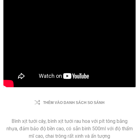
THÊM VÀO DANH SÁCH SO SÁNH
Bình xịt tưới cây, bình xịt tưới rau hoa với pít tông bằng
nhựa, đảm bảo độ bền cao, có sẵn bình 500ml với độ thẩm
mĩ cao, chai trông rất xinh và ấn tượng