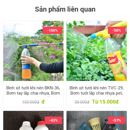
Sản phẩm liên quan
-100%
-50%
Bình xịt tưới khí nén BKN-36,
Bình xịt tưới khí nén TVC-29,
Bơm tay lắp chai nhựa, Bơm
Bơm tưới lắp chai nhựa pet,
phun sương bằng đồng
Bơm phun sương bằng nhựa
đ
Từ 15.000đ
150.000đ
30.000đ
-43%
-57%