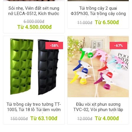
Sỏi nhẹ, Viên đất sét nung
Túi trồng cây 2 quai
nở LECA-0512, Kích thước
Φ35*h30, Túi trồng cây công
05-12mm, Expanded clay
trình bằng Vải địa kỹ thuật
6.000.000đ
Từ 6.500đ
11.000đ
pebbles LECA
không dệt
Từ 4.500.000đ
-58%
-67%
Túi trồng cây treo tường TT-
Đầu vòi xịt phun sương
1005, Túi 18 lỗ Túi làm vườn
TVC-02, Vòi phun tưới lắp
tường trang trí , trồng hoa,
chai nhựa, Bơm tưới lắp chai
Từ 63.100đ
Từ 4.000đ
150.000đ
12.000đ
rau, cây cảnh
pet