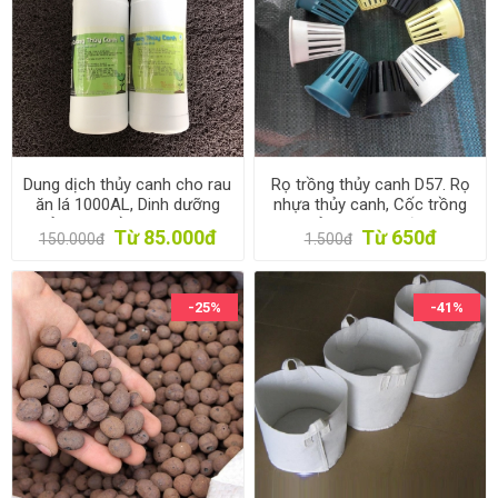
Dung dịch thủy canh cho rau
Rọ trồng thủy canh D57. Rọ
ăn lá 1000AL, Dinh dưỡng
nhựa thủy canh, Cốc trồng
thủy canh trồng rau 1l * 2,
rau thủy canh, Rọ đựng giá
Từ 85.000đ
Từ 650đ
150.000đ
1.500đ
Phân bón thủy sinh
thể thủy canh
-25%
-41%