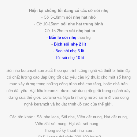
Hiện tại chúng tôi đang có các cỡ sỏi nhẹ
- Cỡ 5-10mm
sỏi nhẹ hạt nhỏ
- Cỡ 10-15mm
sỏi nhẹ hạt trung bình
- Cỡ 15-25mm
sỏi nhẹ hạt to
-
Bán lẻ sỏi nhẹ
theo kg
-
Bịch sỏi nhẹ 2 lit
-
Bao sỏi nhẹ 5 lit
-
Túi sỏi nhẹ 10 lit
Sỏi nhẹ keramzit sản xuất theo qui trình công nghệ và thiết bị hiện đại
có chất lượng cao đáp ứng tốt các yêu cầu kỹ thuật cho một số hạng
mục xây dựng trong những công trình nhà cao tầng, hoặc nhà trên
nền đất yếu. Vật liệu keramzit được sử dụng rộng rãi trong ngành xây
dựng của thế giới. Ucraina và Nga là những nước sớm đi vào công
nghệ keramzit và họ đạt trình độ cao của thế giới.
Các tên khác : Sỏi nhẹ leca, Sỏi nhẹ, Viên đất nung, Hạt đất nung,
Viên đất sét nung, Hạt đất sét nung...
Thông số kỹ thuật như sau :