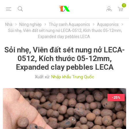
0
Nhà
Nông nghiệp
Thủy canh Aquaponics
Aquaponics
Sỏi nhẹ, Viên đất sét nung nở LECA-0512, Kích thước 05-12mm,
Expanded clay pebbles LECA
Sỏi nhẹ, Viên đất sét nung nở LECA-
0512, Kích thước 05-12mm,
Expanded clay pebbles LECA
Xuất xứ:
Nhập khẩu Trung Quốc
-25%