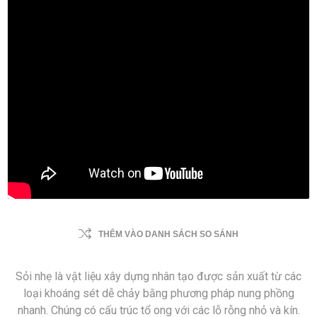
THÊM VÀO DANH SÁCH SO SÁNH
Sỏi nhẹ là vật liệu xây dựng nhân tạo được sản xuất từ các
loại khoáng sét dễ chảy bằng phương pháp nung phồng
nhanh. Chúng có cấu trúc tổ ong với các lỗ rỗng nhỏ và kín.