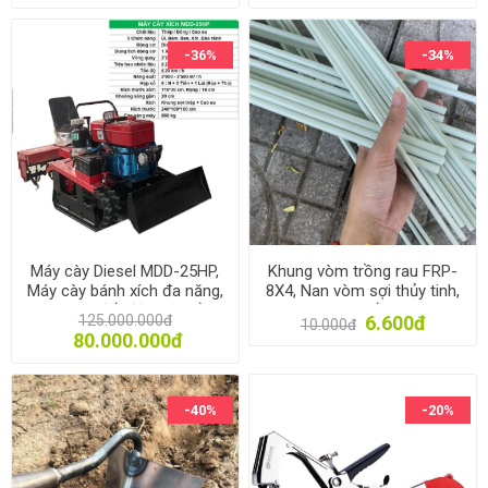
-36%
-34%
Máy cày Diesel MDD-25HP,
Khung vòm trồng rau FRP-
Máy cày bánh xích đa năng,
8X4, Nan vòm sợi thủy tinh,
Máy làm đất động cơ dầu
Khung màng luống Rau Hoa
125.000.000đ
6.600đ
10.000đ
gieo Mạ
80.000.000đ
-40%
-20%