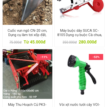
Cuốc vun ngô CN-20 cm,
Máy buộc dây SUCA SC-
Dụng cụ làm tơi xốp đất,
8105 Dụng cụ buộc Cà chua,
Vun đậu ngô, Xới cỏ
Nho, Dưa leo, Dây leo Tape
Từ 45.000đ
280.000đ
75.000đ
350.000đ
tool, Buộc cây leo giàn
-11%
-53%
Máy Thu Hoạch Củ PK3-
Vòi xịt nước tưới cây VOI-