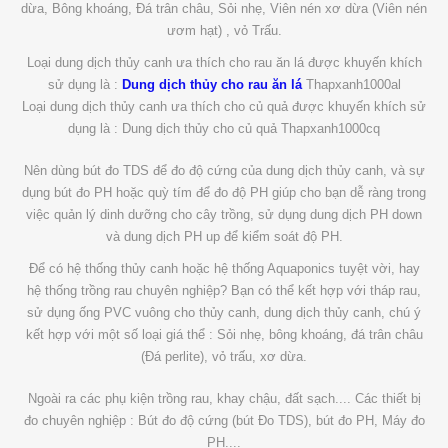
dừa, Bông khoáng, Đá trân châu, Sỏi nhẹ, Viên nén xơ dừa (Viên nén
ươm hạt) , vỏ Trấu.
Loại dung dịch thủy canh ưa thích cho rau ăn lá được khuyến khích
sử dụng là :
Dung dịch thủy cho rau ăn lá
Thapxanh1000al
Loại dung dịch thủy canh ưa thích cho củ quả được khuyến khích sử
dụng là : Dung dịch thủy cho củ quả Thapxanh1000cq
Nên dùng bút đo TDS để đo độ cứng của dung dịch thủy canh, và sự
dụng bút đo PH hoặc quỳ tím để đo độ PH giúp cho bạn dễ ràng trong
việc quản lý dinh dưỡng cho cây trồng, sử dụng dung dịch PH down
và dung dịch PH up để kiểm soát độ PH.
Để có hệ thống thủy canh hoặc hệ thống Aquaponics tuyệt vời, hay
hệ thống trồng rau chuyên nghiệp? Bạn có thể kết hợp với tháp rau,
sử dụng ống PVC vuông cho thủy canh, dung dịch thủy canh, chú ý
kết hợp với một số loại giá thể : Sỏi nhẹ, bông khoáng, đá trân châu
(Đá perlite), vỏ trấu, xơ dừa.
Ngoài ra các phụ kiện trồng rau, khay chậu, đất sạch.... Các thiết bị
đo chuyên nghiệp : Bút đo độ cứng (bút Đo TDS), bút đo PH, Máy đo
PH....