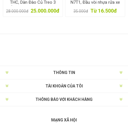
THC, Dàn Đào Củ Treo 3
N7T1, Đầu vòi nhựa rửa xe
Điểm, Thu Khoai Lang, Khoai
phun sương đa năng 7 trong
25.000.000đ
Từ 16.500đ
28.000.000đ
35.000đ
Tây, Củ Cải Đa Năng
1
THÔNG TIN
TÀI KHOẢN CỦA TÔI
THÔNG BÁO VỚI KHÁCH HÀNG
MẠNG XÃ HỘI