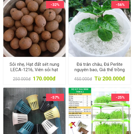
-32%
-56%
Sỏi nhẹ, Hạt đất sét nung
Đá trân châu, Đá Perlite
LECA-1216, Viên sỏi hạt
nguyên bao, Giá thể trồng
trung bình 12-16mm, Túi 33-
rau, hoa, Giá thể cho hoa
170.000đ
Từ 200.000đ
250.000đ
450.000đ
35lit
Lan
-57%
-25%