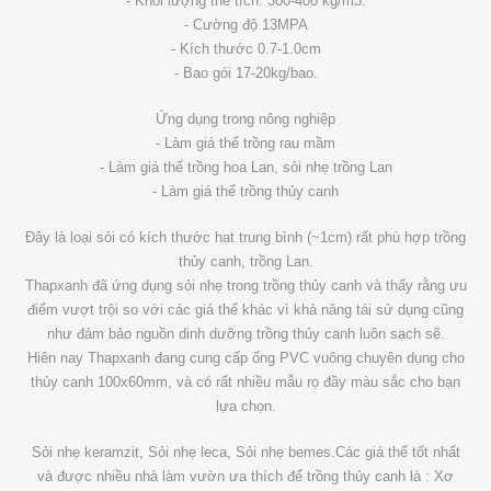
- Khối lượng thể tích: 300-400 kg/m3.
- Cường độ 13MPA
- Kích thước 0.7-1.0cm
- Bao gói 17-20kg/bao.
Ứng dụng trong nông nghiệp
- Làm giá thể trồng rau mầm
- Làm giá thể trồng hoa Lan, sỏi nhẹ trồng Lan
- Làm giá thể trồng thủy canh
Đây là loại sỏi có kích thước hạt trung bình (~1cm) rất phù hợp trồng
thủy canh, trồng Lan.
Thapxanh đã ứng dụng sỏi nhẹ trong trồng thủy canh và thấy rằng ưu
điểm vượt trội so với các giá thể khác vì khả năng tái sử dụng cũng
như đảm bảo nguồn dinh dưỡng trồng thủy canh luôn sạch sẽ.
Hiên nay Thapxanh đang cung cấp ống PVC vuông chuyên dụng cho
thủy canh 100x60mm, và có rất nhiều mẫu rọ đầy màu sắc cho bạn
lựa chọn.
Sỏi nhẹ keramzit, Sỏi nhẹ leca, Sỏi nhẹ bemes.Các giá thể tốt nhất
và được nhiều nhà làm vườn ưa thích để trồng thủy canh là : Xơ