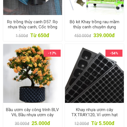
Rọ trồng thủy canh D57. Rọ
Bộ kit Khay trồng rau mầm
nhựa thủy canh, Cốc trồng
thủy canh chuyên dụng
rau thủy canh, Rọ đựng giá
TKM-6.3, Khay, Giá đỡ, Vòi
Từ 650đ
339.000đ
1.500đ
450.000đ
thể thủy canh
xịt, Hạt giống
-17%
-54%
Bầu ươm cây công trình BLV
Khay nhựa ươm cây
V6, Bầu nhựa ươm cây
TX.TRAY.120, Vỉ ươm hạt
thông minh dày 0.7 mm
giống, Khay gieo hạt, ươm
25.000đ
Từ 5.500đ
30.000đ
12.000đ
hạt rau hoa