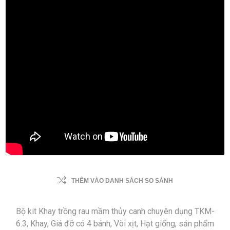
THÊM VÀO DANH SÁCH SO SÁNH
Bộ kit Khay trồng rau mầm thủy canh chuyên dụng TKM-
6.3, Khay, Giá đỡ có 4 bánh, Vòi xịt, Hạt giống, sản phẩm