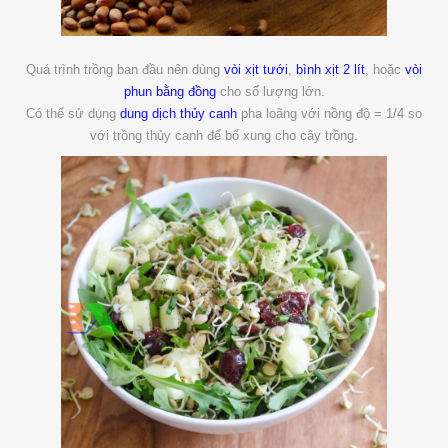
Quá trình trồng ban đầu nên dùng
vòi xịt tưới
,
bình xịt 2 lít
, hoặc
vòi
phun bằng đồng
cho số lượng lớn.
Có thể sử dụng
dung dịch thủy canh
pha loãng với nồng độ = 1/4 so
với trồng thủy canh để bổ xung cho cây trồng.