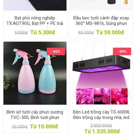
Bạt phủ nông nghiệp
Đầu bec tưới cánh đập xoay
TX.AGT.90G, Bạt PP + PE trải
360° MS-9816, Súng phun
diệt cỏ, Màng giữ ẩm cho
nước tưới cây 1" ren 32,
Từ 5.300đ
Từ 59.000đ
9.000đ
95.000đ
đất chống cỏ dại
Sprinkler Big Gun
-60%
-39%
Bình xịt tưới cây phun sương
Đèn Led trồng cây TS-600W,
TVC-500, Bình tưới phun
Đèn trồng cây trong nhà, led
hoa cây cảnh, Xịt rửa tay,
grow light
Từ 10.000đ
2.500.000đ
25.000đ
Lau kính
Từ 1.535.000đ