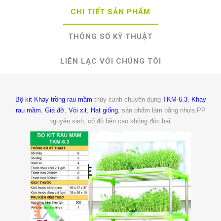
CHI TIẾT SẢN PHẨM
THÔNG SỐ KỸ THUẬT
LIÊN LẠC VỚI CHÚNG TÔI
Bộ kit Khay trồng rau mầm
thủy canh chuyên dụng
TKM-6.3
,
Khay
rau mầm
,
Giá đỡ
,
Vòi xịt
,
Hạt giống
, sản phẩm làm bằng nhựa PP
nguyên sinh, có độ bền cao không độc hại.