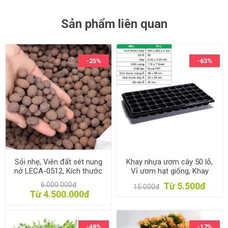
Sản phẩm liên quan
-25%
-63%
Sỏi nhẹ, Viên đất sét nung
Khay nhựa ươm cây 50 lỗ,
nở LECA-0512, Kích thước
Vỉ ươm hạt giống, Khay
05-12mm, Expanded clay
nhựa ươm hạt rau hoa
6.000.000đ
Từ 5.500đ
15.000đ
pebbles LECA
Từ 4.500.000đ
-48%
-17%