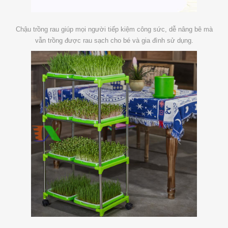
Chậu trồng rau giúp mọi người tiếp kiệm công sức, dễ nâng bê mà
vẫn trồng được rau sạch cho bé và gia đình sử dụng.