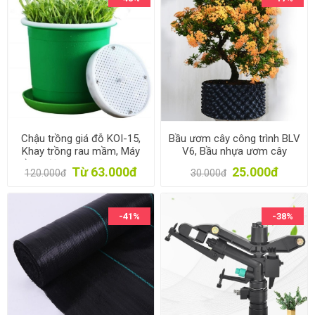
Chậu trồng giá đỗ KOI-15,
Bầu ươm cây công trình BLV
Khay trồng rau mầm, Máy
V6, Bầu nhựa ươm cây
trồng đậu hà lan đá Maifan
thông minh dày 0.7 mm
Từ 63.000đ
25.000đ
120.000đ
30.000đ
-41%
-38%