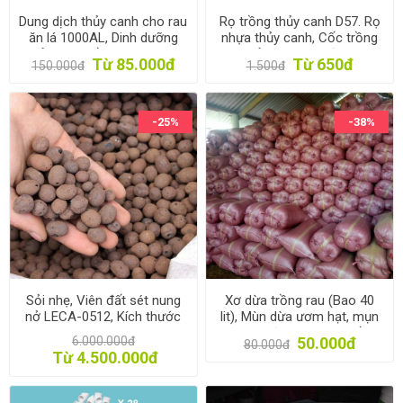
Dung dịch thủy canh cho rau
Rọ trồng thủy canh D57. Rọ
ăn lá 1000AL, Dinh dưỡng
nhựa thủy canh, Cốc trồng
thủy canh trồng rau 1l * 2,
rau thủy canh, Rọ đựng giá
Từ 85.000đ
Từ 650đ
150.000đ
1.500đ
Phân bón thủy sinh
thể thủy canh
-25%
-38%
Sỏi nhẹ, Viên đất sét nung
Xơ dừa trồng rau (Bao 40
nở LECA-0512, Kích thước
lit), Mùn dừa ươm hạt, mụn
05-12mm, Expanded clay
cám sơ dừa ươm cây Trồng
6.000.000đ
50.000đ
80.000đ
pebbles LECA
hoa
Từ 4.500.000đ