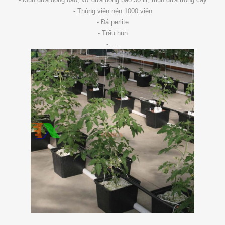
- Thùng viên nén 1000 viên
- Đá perlite
- Trấu hun
- ....