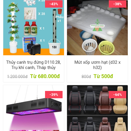
-43%
-38%
Thủy canh trụ đứng D110.28,
Mút xốp ươm hạt (d32 x
Trụ khí canh, Tháp thủy
h32)
canh, Tháp khí canh
Từ 680.000đ
Từ 500đ
1.200.000đ
800đ
-39%
-64%