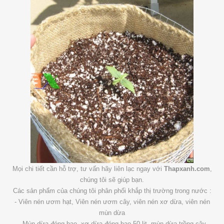
Mọi chi tiết cần hỗ trợ, tư vấn hãy liên lạc ngay với
Thapxanh.com
,
chúng tôi sẽ giúp bạn.
Các sản phẩm của chúng tôi phân phối khắp thị trường trong nước :
- Viên nén ươm hạt, Viên nén ươm cây, viên nén xơ dừa, viên nén
mùn dừa
- Mùn dừa đóng bao, xơ dừa đóng bao 50 lit, mùn dừa trồng cây