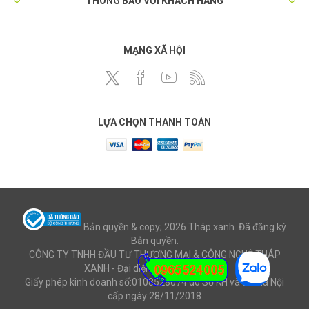
THÔNG BÁO VỚI KHÁCH HÀNG
MẠNG XÃ HỘI
LỰA CHỌN THANH TOÁN
Bản quyền & copy; 2026 Tháp xanh. Đã đăng ký
Bản quyền.
CÔNG TY TNHH ĐẦU TƯ THƯƠNG MẠI & CÔNG NGHỆ THÁP
XANH - Đại diện: Ông Mai Văn Cử
Giấy phép kinh doanh số:0108528074 do Sở KH và ĐT Hà Nội
cấp ngày 28/11/2018