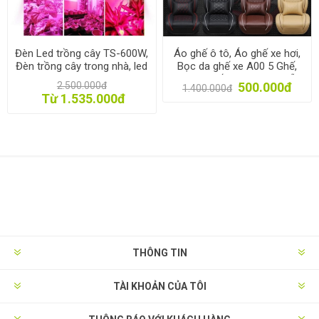
Đèn Led trồng cây TS-600W,
Áo ghế ô tô, Áo ghế xe hơi,
Đèn trồng cây trong nhà, led
Bọc da ghế xe A00 5 Ghế,
grow light
Trùm ghế cho xe 4-5 chỗ
2.500.000đ
500.000đ
1.400.000đ
Từ 1.535.000đ
THÔNG TIN
TÀI KHOẢN CỦA TÔI