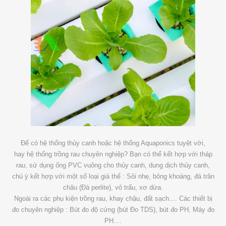
Để có hệ thống thủy canh hoặc hệ thống Aquaponics tuyệt vời,
hay hệ thống trồng rau chuyên nghiệp? Bạn có thể kết hợp với tháp
rau, sử dụng ống PVC vuông cho thủy canh, dung dịch thủy canh,
chú ý kết hợp với một số loại giá thể : Sỏi nhẹ, bông khoáng, đá trân
châu (Đá perlite), vỏ trấu, xơ dừa.
Ngoài ra các phụ kiện trồng rau, khay chậu, đất sạch.... Các thiết bị
đo chuyên nghiệp : Bút đo độ cứng (bút Đo TDS), bút đo PH, Máy đo
PH....