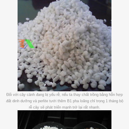
Đối với cây cảnh đang bị yếu rễ, nếu ta thay chất trồng bằng hỗn hợp
đất dinh dưỡng và perlite tưới thêm B1 pha loãng chỉ trong 1 tháng bộ
rễ cây sẽ phát triển mạnh trở lại rất nhanh.