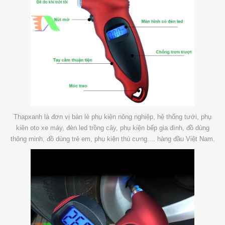
Thapxanh là đơn vị bán lẻ phụ kiện nông nghiệp, hệ thống tưới, phụ
kiên oto xe máy, đèn led trồng cây, phụ kiện bếp gia đình, đồ dùng
thông minh, đồ dùng trẻ em, phụ kiện thú cưng.... hàng đầu Việt Nam.