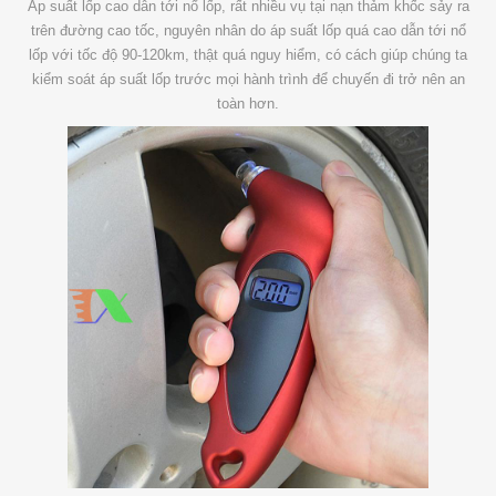
Áp suất lốp cao dẫn tới nổ lốp, rất nhiều vụ tại nạn thảm khốc sảy ra
trên đường cao tốc, nguyên nhân do áp suất lốp quá cao dẫn tới nổ
lốp với tốc độ 90-120km, thật quá nguy hiểm, có cách giúp chúng ta
kiểm soát áp suất lốp trước mọi hành trình để chuyến đi trở nên an
toàn hơn.