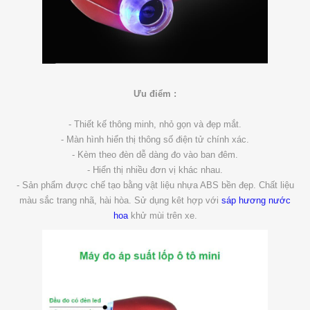
Ưu điểm :
- Thiết kế thông minh, nhỏ gọn và đẹp mắt.
- Màn hình hiển thị thông số điện tử chính xác.
- Kèm theo đèn dễ dàng đo vào ban đêm.
- Hiển thị nhiều đơn vị khác nhau.
- Sản phẩm được chế tạo bằng vật liệu nhựa ABS bền đẹp.
Chất liệu
màu sắc trang nhã, hài hòa. Sử dụng kêt hợp với
sáp hương nước
hoa
khử mùi trên xe.