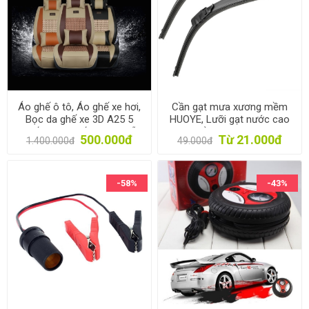
Áo ghế ô tô, Áo ghế xe hơi,
Cần gạt mưa xương mềm
Bọc da ghế xe 3D A25 5
HUOYE, Lưỡi gạt nước cao
Ghế, Trùm ghế xe 4-5 chỗ
su, Chổi gạt kính lái cho ô
500.000đ
Từ 21.000đ
1.400.000đ
49.000đ
tô, xe hơi móc chữ U
-58%
-43%