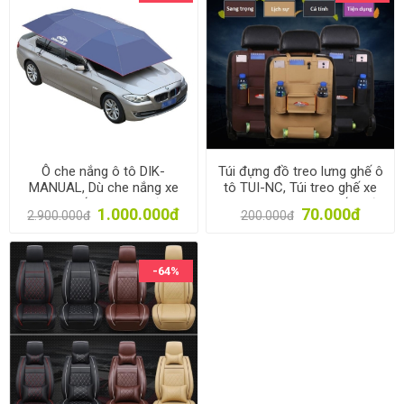
Ô che nắng ô tô DIK-
Túi đựng đồ treo lưng ghế ô
MANUAL, Dù che nắng xe
tô TUI-NC, Túi treo ghế xe
hơi cao cấp dùng tay đóng
hơi da PU, Túi sau ghế xe đa
1.000.000đ
70.000đ
2.900.000đ
200.000đ
mở Dingku
năng
-64%