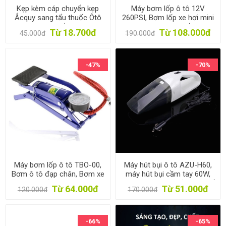
Kẹp kèm cáp chuyển kẹp
Máy bơm lốp ô tô 12V
Ắcquy sang tẩu thuốc Ôtô
260PSI, Bơm lốp xe hơi mini
AZU-K40, Kẹp ắc quy sang
TBO-60W, Bơm lốp dự
Từ 18.700đ
Từ 108.000đ
45.000đ
190.000đ
tẩu xe hơi dài 40cm
phòng, Air Compressor
-47%
-70%
Máy bơm lốp ô tô TBO-00,
Máy hút bụi ô tô AZU-H60,
Bơm ô tô đạp chân, Bơm xe
máy hút bụi cầm tay 60W,
máy, xe đạp, Bơm bóng,
Máy hút bụi mini vệ sinh ghế
Từ 64.000đ
Từ 51.000đ
120.000đ
170.000đ
Bơm du lịch
xe hơi
-66%
-65%