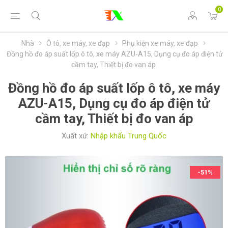
0
Nhà
Ô tô, xe máy, xe đạp
Phụ kiện xe máy, xe đạp
Đồng hồ đo áp suất lốp ô tô, xe máy AZU-A15, Dụng cụ đo áp điện tử
cầm tay, Thiết bị đo van áp
Đồng hồ đo áp suất lốp ô tô, xe máy
AZU-A15, Dụng cụ đo áp điện tử
cầm tay, Thiết bị đo van áp
Xuất xứ:
Nhập khẩu Trung Quốc
-51%