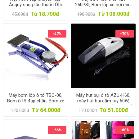
Ắcquy sang tẩu thuốc Ôtô
260PSI, Bơm lốp xe hơi mini
AZU-K40, Kẹp ắc quy sang
TBO-60W, Bơm lốp dự
Từ 18.700đ
Từ 108.000đ
45.000đ
190.000đ
tẩu xe hơi dài 40cm
phòng, Air Compressor
-47%
-70%
Máy bơm lốp ô tô TBO-00,
Máy hút bụi ô tô AZU-H60,
Bơm ô tô đạp chân, Bơm xe
máy hút bụi cầm tay 60W,
máy, xe đạp, Bơm bóng,
Máy hút bụi mini vệ sinh ghế
Từ 64.000đ
Từ 51.000đ
120.000đ
170.000đ
Bơm du lịch
xe hơi
-66%
-60%