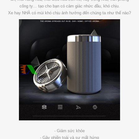
công ty… tạo cho bạn có cảm giác nhức đầu, khó chịu.
Xe hay NHÀ có mùi khó chịu ảnh hưởng đến chúng ta như thế nào?
- Giảm sức khỏe
- Gây phiền toái và sự mất hứng