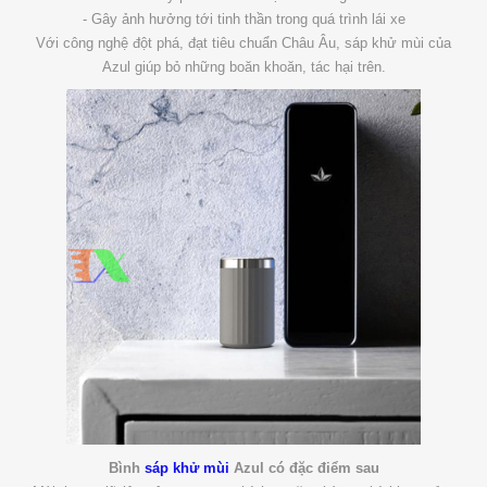
- Gây ảnh hưởng tới tinh thần trong quá trình lái xe
Với công nghệ đột phá, đạt tiêu chuẩn Châu Âu, sáp khử mùi của
Azul giúp bỏ những boăn khoăn, tác hại trên.
Bình
sáp khử mùi
Azul có đặc điểm sau