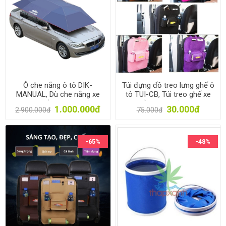
Ô che nắng ô tô DIK-
Túi đựng đồ treo lưng ghế ô
MANUAL, Dù che nắng xe
tô TUI-CB, Túi treo ghế xe
hơi cao cấp dùng tay đóng
hơi Vải không dệt, Túi sau
1.000.000đ
30.000đ
2.900.000đ
75.000đ
mở Dingku
ghế xe đa năng
-65%
-48%