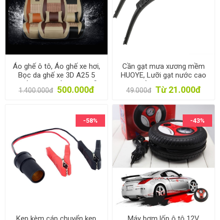
Áo ghế ô tô, Áo ghế xe hơi,
Cần gạt mưa xương mềm
Bọc da ghế xe 3D A25 5
HUOYE, Lưỡi gạt nước cao
Ghế, Trùm ghế xe 4-5 chỗ
su, Chổi gạt kính lái cho ô
500.000đ
Từ 21.000đ
1.400.000đ
49.000đ
tô, xe hơi móc chữ U
-58%
-43%
Kẹp kèm cáp chuyển kẹp
Máy bơm lốp ô tô 12V