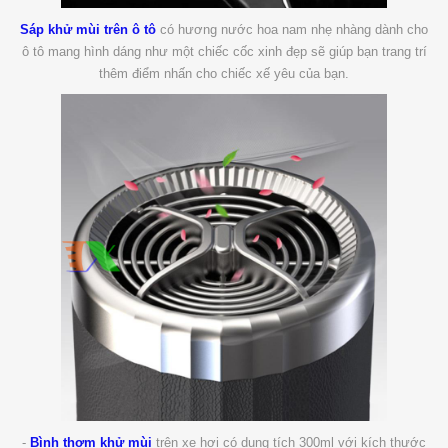
Sáp khử mùi trên ô tô
có hương nước hoa nam nhẹ nhàng dành cho
ô tô mang hình dáng như một chiếc cốc xinh đẹp sẽ giúp bạn trang trí
thêm điểm nhấn cho chiếc xế yêu của bạn.
-
Bình thơm khử mùi
trên xe hơi có dung tích 300ml với kích thước