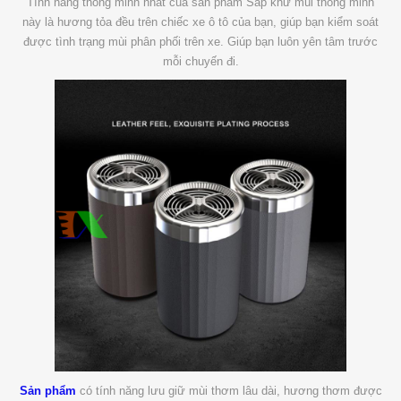
Tính năng thông minh nhất của sản phẩm Sáp khử mùi thông minh
này là hương tỏa đều trên chiếc xe ô tô của bạn, giúp bạn kiểm soát
được tình trạng mùi phân phối trên xe. Giúp bạn luôn yên tâm trước
mỗi chuyến đi.
Sản phẩm
có tính năng lưu giữ mùi thơm lâu dài, hương thơm được