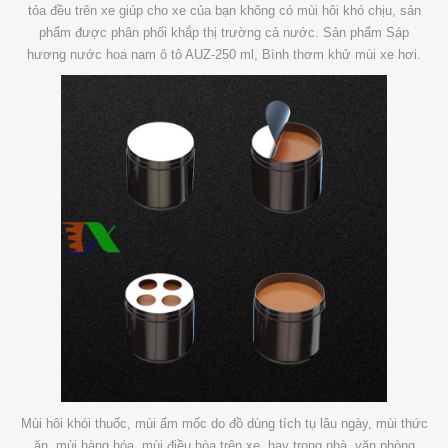
tỏa đều trên xe giúp cho xe của bạn không có mùi hôi khó chịu, sản
phẩm được phân phối khắp thị trường cả nước. Sản phẩm Sáp
hương nước hoa nam ô tô AUZ-250 ml, Bình thơm khử mùi xe hơi.
Mùi hôi khói thuốc, mùi ẩm mốc do đồ dùng tích tụ lâu ngày, mùi thức
ăn, mùi hàng hóa, mùi điều hòa trên xe, hay trong nhà, văn phòng