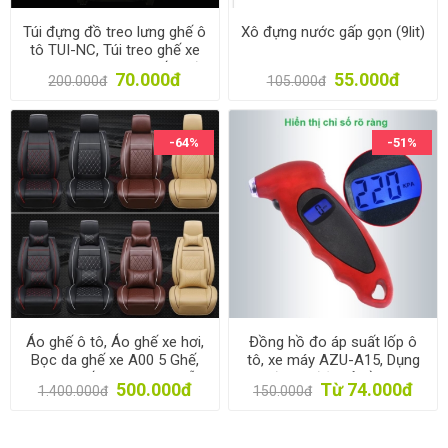
Túi đựng đồ treo lưng ghế ô
Xô đựng nước gấp gọn (9lit)
tô TUI-NC, Túi treo ghế xe
hơi da PU, Túi sau ghế xe đa
70.000đ
55.000đ
200.000đ
105.000đ
năng
-64%
-51%
Áo ghế ô tô, Áo ghế xe hơi,
Đồng hồ đo áp suất lốp ô
Bọc da ghế xe A00 5 Ghế,
tô, xe máy AZU-A15, Dụng
Trùm ghế cho xe 4-5 chỗ
cụ đo áp điện tử cầm tay,
500.000đ
Từ 74.000đ
1.400.000đ
150.000đ
Thiết bị đo van áp