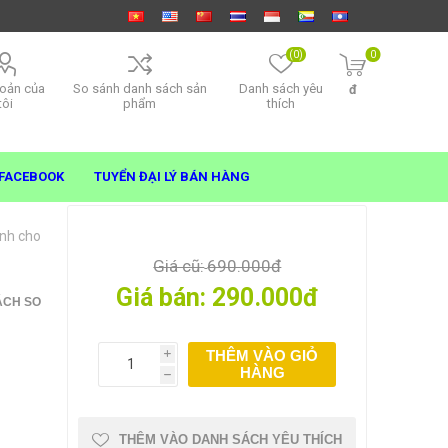
(0)
0
hoản của
So sánh danh sách sản
Danh sách yêu
đ
tôi
phẩm
thích
FACEBOOK
TUYỂN ĐẠI LÝ BÁN HÀNG
ạnh cho
Giá cũ:
690.000đ
Giá bán:
290.000đ
ÁCH SO
THÊM VÀO GIỎ
i
HÀNG
h
THÊM VÀO DANH SÁCH YÊU THÍCH