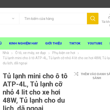
Tài k
Ủ
KINH NGHIỆM HAY
GIỚI THIỆU
TIKTOK
YOUTUBE
Nhà
Ô tô, xe máy, xe đạp
Phụ kiện xe hơi
Tủ lạnh mini cho ô tô ATP-4L, Tủ lạnh cỡ nhỏ 4 lit cho xe hơi 48W, Tủ l
du lịch, dã ngoại
Tủ lạnh mini cho ô tô
THÊM VÀO DANH S
SÁNH
ATP-4L, Tủ lạnh cỡ
nhỏ 4 lit cho xe hơi
48W, Tủ lạnh cho du
lịch, dã ngoại