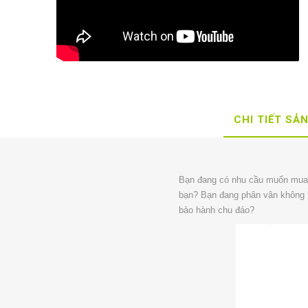
CHI TIẾT SẢ
Bạn đang có nhu cầu muốn mua
bạn? Bạn đang phân vân không bi
bảo hành chu đáo?