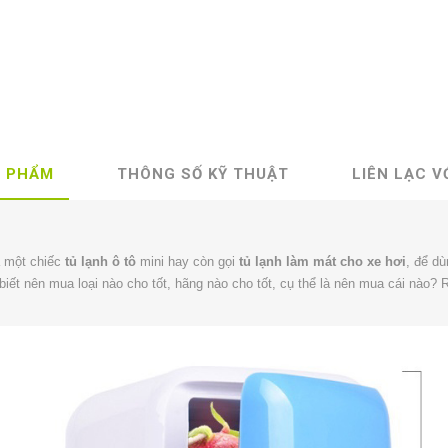
N PHẨM
THÔNG SỐ KỸ THUẬT
LIÊN LẠC V
 một chiếc
tủ lạnh ô tô
mini hay còn gọi
tủ lạnh làm mát cho xe hơi
, để d
ết nên mua loại nào cho tốt, hãng nào cho tốt, cụ thể là nên mua cái nào? Rồ