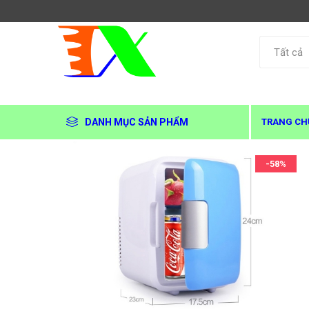
DANH MỤC SẢN PHẨM
TRANG CH
-58%