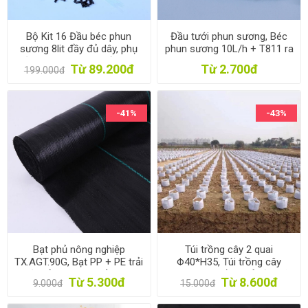
Bộ Kit 16 Đầu béc phun
Đầu tưới phun sương, Béc
sương 8lit đầy đủ dây, phụ
phun sương 10L/h + T811 ra
kiện TX-DIY-051, Tưới phun
trơn 6mm
Từ 89.200đ
Từ 2.700đ
199.000đ
sương làm mát, tưới Lan tự
lắp DIY
-41%
-43%
Bạt phủ nông nghiệp
Túi trồng cây 2 quai
TX.AGT.90G, Bạt PP + PE trải
Φ40*H35, Túi trồng cây
diệt cỏ, Màng giữ ẩm cho
công trình bằng Vải địa kỹ
Từ 5.300đ
Từ 8.600đ
9.000đ
15.000đ
đất chống cỏ dại
thuật không dệt