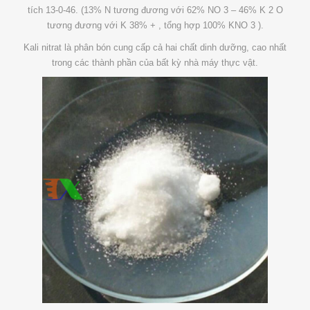
tích 13-0-46. (13% N tương đương với 62% NO 3 – 46% K 2 O
tương đương với K 38% + , tổng hợp 100% KNO 3 ).
Kali nitrat là phân bón cung cấp cả hai chất dinh dưỡng, cao nhất
trong các thành phần của bất kỳ nhà máy thực vật.