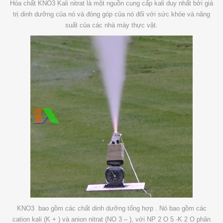
Hóa chất KNO3 Kali nitrat là một nguồn cung cấp kali duy nhất bởi giá
trị dinh dưỡng của nó và đóng góp của nó đối với sức khỏe và năng
suất của các nhà máy thực vật.
KNO3 bao gồm các chất dinh dưỡng tổng hợp . Nó bao gồm các
cation kali (K + ) và anion nitrat (NO 3 – ), với NP 2 O 5 -K 2 O phân