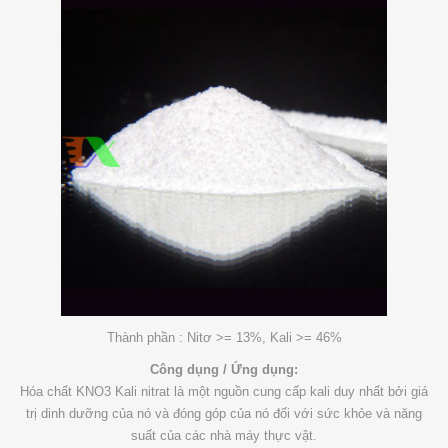
Thành phần : Nitơ >= 13%, Kali >= 46%
Công dụng / Ứng dụng:
Hóa chất KNO3 Kali nitrat là một nguồn cung cấp kali duy nhất bởi giá
trị dinh dưỡng của nó và đóng góp của nó đối với sức khỏe và năng
suất của các nhà máy thực vật.