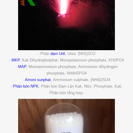
- Phân
đạm Urê
, Urea, (NH2)2CO
-
MKP
, Kali Dihydrophotphat, Monopotassium phosphate, KH2PO4
-
MAP
, Monoammonium phosphate, Ammonium dihydrogen
phosphate, NH4H2PO4
-
Amoni sunphat
, Ammonium sulphate, (NH4)2SO4
-
Phân bón NPK
, Phân bón Đạm Lân Kali, Nitơ, Phosphate, Kali,
Phân bón tổng hợp.