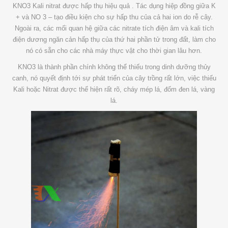
KNO3 Kali nitrat được hấp thụ hiệu quả . Tác dụng hiệp đồng giữa K
+ và NO 3 – tạo điều kiện cho sự hấp thu của cả hai ion do rễ cây.
Ngoài ra, các mối quan hệ giữa các nitrate tích điện âm và kali tích
điện dương ngăn cản hấp thụ của thứ hai phần tử trong đất, làm cho
nó có sẵn cho các nhà máy thực vật cho thời gian lâu hơn.
KNO3 là thành phần chính không thể thiếu trong dinh dưỡng thủy
canh, nó quyết định tới sự phát triển của cây trồng rất lớn, việc thiếu
Kali hoặc Nitrat được thể hiện rất rõ, cháy mép lá, đốm đen lá, vàng
lá.