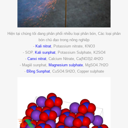
Hiện tại chúng tôi đang phân phối nhiều loại phân bón, Các loại phân
bón chủ đạo trong nông nghiệp
-
Kali nitrat
, Potassium nitrate, KNO3
- SOP,
Kali sunphat
, Potassium Sulphate, K2SO4
-
Canxi nitrat
, Calcium Nitrate, Ca(NO3)2.4H2O
- Magiê sunphat,
Magnesium sulphate
, MgSO4.7H2O
-
Đồng Sunphat
, CuSO4.5H2O, Copper sulphate