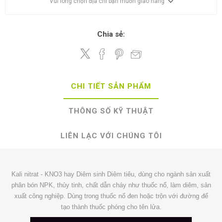
Vui lòng chọn địa chỉ bạn muốn giao hàng
Chia sẻ:
CHI TIẾT SẢN PHẨM
THÔNG SỐ KỸ THUẬT
LIÊN LẠC VỚI CHÚNG TÔI
Kali nitrat - KNO3 hay Diêm sinh Diêm tiêu, dùng cho ngành sản xuất
phân bón NPK, thủy tinh, chất dẫn cháy như thuốc nổ, làm diêm, sản
xuất công nghiệp. Dùng trong thuốc nổ đen hoặc trộn với đường để
tạo thành thuốc phóng cho tên lửa.