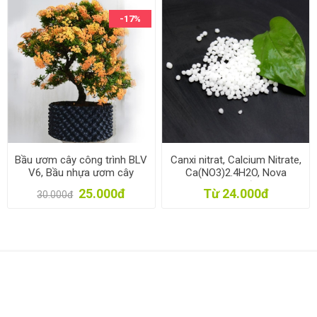
-17%
Bầu ươm cây công trình BLV
Canxi nitrat, Calcium Nitrate,
V6, Bầu nhựa ươm cây
Ca(NO3)2.4H2O, Nova
thông minh dày 0.7 mm
Calcium, Phân đạm nitrat
25.000đ
Từ 24.000đ
30.000đ
15.5-0-0