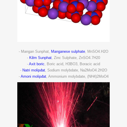
- Mangan Sunphat,
Manganese sulphate
, MnSO4.H2O
-
Kẽm Sunphat
, Zinc Sulphate, ZnSO4.7H20
-
Axit boric
, Boric acid, H3BO3, Boracic acid
-
Natri molipđat
, Sodium molybdate, Na2MoO4.2H2O
-
Amoni molipđat
, Ammonium molybdate, (NH4)2MoO4