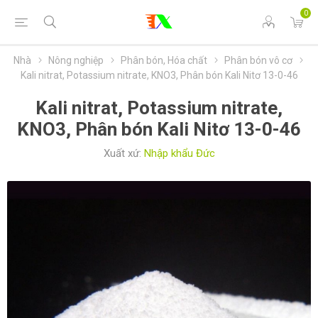
0
Nhà
Nông nghiệp
Phân bón, Hóa chất
Phân bón vô cơ
Kali nitrat, Potassium nitrate, KNO3, Phân bón Kali Nitơ 13-0-46
Kali nitrat, Potassium nitrate,
KNO3, Phân bón Kali Nitơ 13-0-46
Xuất xứ:
Nhập khẩu Đức