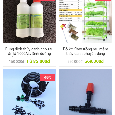
Dung dịch thủy canh cho rau
Bộ kit Khay trồng rau mầm
ăn lá 1000AL, Dinh dưỡng
thủy canh chuyên dụng
thủy canh trồng rau 1l * 2,
TKM-10.5, Khay, Giá đỡ, Vòi
Từ 85.000đ
569.000đ
150.000đ
750.000đ
Phân bón thủy sinh
xịt, Hạt giống
-55%