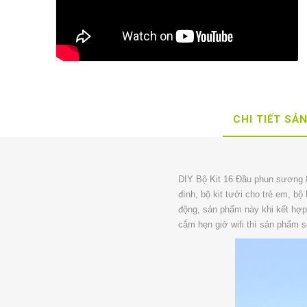
CHI TIẾT SẢ
DIY Bộ Kit 16 Đầu phun sương 8l
đình, bộ kit tưới cho trẻ em, b
động, sản phẩm này khi kết hợp
cắm hẹn giờ wifi thì sản phẩm 