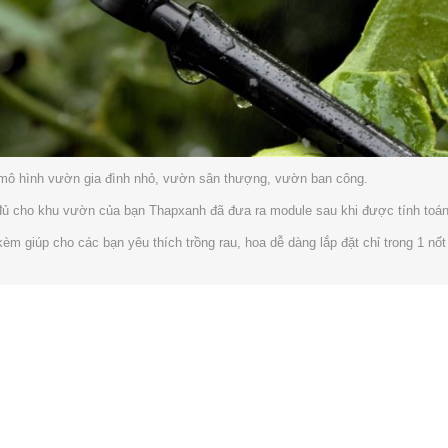
 mô hình vườn gia đình nhỏ, vườn sân thượng, vườn ban công.
 đủ cho khu vườn của bạn Thapxanh đã đưa ra module sau khi được tính toán 
 kèm giúp cho các bạn yêu thích trồng rau, hoa dễ dàng lắp đặt chỉ trong 1 n