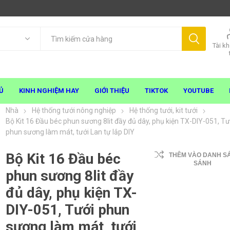
Tài k
Ủ
KINH NGHIỆM HAY
GIỚI THIỆU
TIKTOK
YOUTUBE
Nhà
Hệ thống tưới nông nghiệp
Hệ thống tưới, kit tưới
Bộ Kit 16 Đầu béc phun sương 8lit đầy đủ dây, phụ kiện TX-DIY-051, Tư
phun sương làm mát, tưới Lan tự lắp DIY
Bộ Kit 16 Đầu béc
THÊM VÀO DANH S
SÁNH
phun sương 8lit đầy
đủ dây, phụ kiện TX-
DIY-051, Tưới phun
sương làm mát, tưới