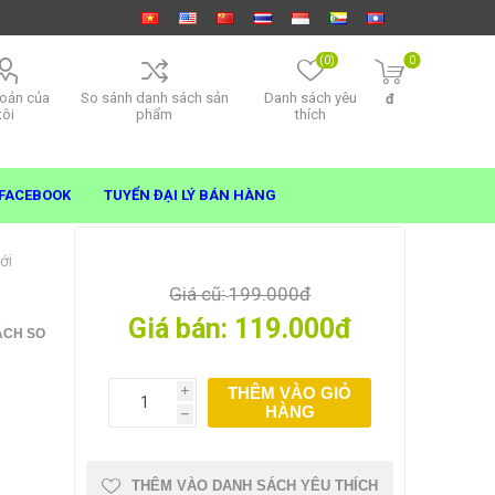
(0)
0
hoản của
So sánh danh sách sản
Danh sách yêu
đ
tôi
phẩm
thích
FACEBOOK
TUYỂN ĐẠI LÝ BÁN HÀNG
ới
Giá cũ:
199.000đ
Giá bán:
119.000đ
ÁCH SO
THÊM VÀO GIỎ
i
HÀNG
h
THÊM VÀO DANH SÁCH YÊU THÍCH