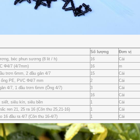
Số lượng
Đơn vị
ơng, béc phun sương (8 lit / h)
16
Cái
C Φ4/7 (4/7mm)
16
m
 đầu trơn 6mm, 2 đầu gân 4/7
15
Cái
ho ống PE, PVC Φ4/7 mm
2
Cái
gân 4/7, 1 đầu trơn 6mm (Ống 4/7)
3
Cái
16
Cái
 siết, siêu kín, siêu bền
1
Cái
nấc ren 21, 25 ra 16 (Côn thu 25,21-16)
1
Cái
o 16 đầu ra 4/7 (Côn thu 16-4/7)
1
Cái