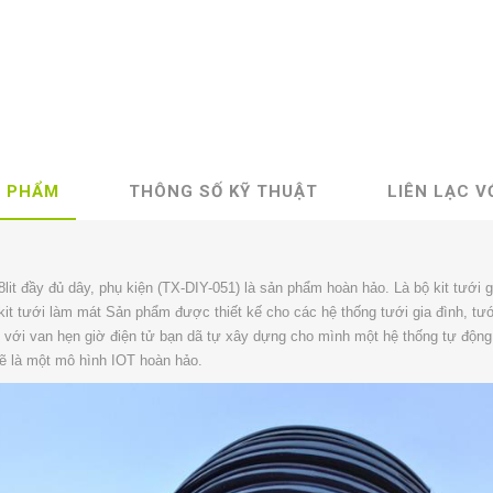
N PHẨM
THÔNG SỐ KỸ THUẬT
LIÊN LẠC V
it đầy đủ dây, phụ kiện (TX-DIY-051) là sản phẩm hoàn hảo. Là bộ kit tưới g
ộ kit tưới làm mát Sản phẩm được thiết kế cho các hệ thống tưới gia đình, tư
 với van hẹn giờ điện tử bạn dã tự xây dựng cho mình một hệ thống tự động
sẽ là một mô hình IOT hoàn hảo.