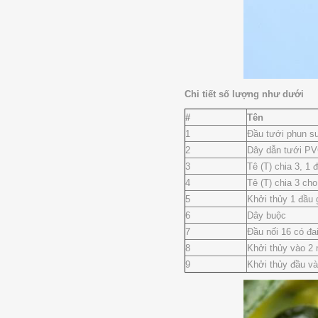
Chi tiết số lượng như dưới
#
Tên
1
Đầu tưới phun sư
2
Dây dẫn tưới PV
3
Tê (T) chia 3, 1
4
Tê (T) chia 3 c
5
Khởi thủy 1 đầu 
6
Dây buộc
7
Đầu nối 16 có đai
8
Khởi thủy vào 2 
9
Khởi thủy đầu và