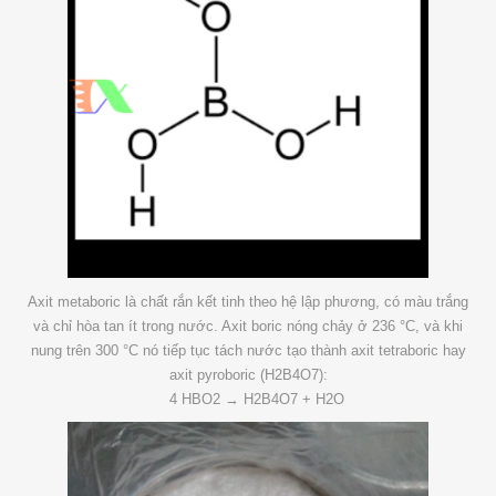
Axit metaboric là chất rắn kết tinh theo hệ lập phương, có màu trắng
và chỉ hòa tan ít trong nước. Axit boric nóng chảy ở 236 °C, và khi
nung trên 300 °C nó tiếp tục tách nước tạo thành axit tetraboric hay
axit pyroboric (H2B4O7):
4 HBO2 → H2B4O7 + H2O