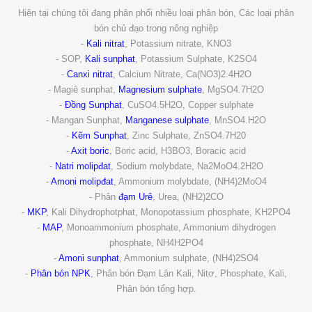
Hiện tại chúng tôi đang phân phối nhiều loại phân bón, Các loại phân
bón chủ đạo trong nông nghiệp
-
Kali nitrat
, Potassium nitrate, KNO3
- SOP,
Kali sunphat
, Potassium Sulphate, K2SO4
-
Canxi nitrat
, Calcium Nitrate, Ca(NO3)2.4H2O
- Magiê sunphat,
Magnesium sulphate
, MgSO4.7H2O
-
Đồng Sunphat
, CuSO4.5H2O, Copper sulphate
- Mangan Sunphat,
Manganese sulphate
, MnSO4.H2O
-
Kẽm Sunphat
, Zinc Sulphate, ZnSO4.7H20
-
Axit boric
, Boric acid, H3BO3, Boracic acid
-
Natri molipđat
, Sodium molybdate, Na2MoO4.2H2O
-
Amoni molipđat
, Ammonium molybdate, (NH4)2MoO4
- Phân
đạm Urê
, Urea, (NH2)2CO
-
MKP
, Kali Dihydrophotphat, Monopotassium phosphate, KH2PO4
-
MAP
, Monoammonium phosphate, Ammonium dihydrogen
phosphate, NH4H2PO4
-
Amoni sunphat
, Ammonium sulphate, (NH4)2SO4
-
Phân bón NPK
, Phân bón Đạm Lân Kali, Nitơ, Phosphate, Kali,
Phân bón tổng hợp.