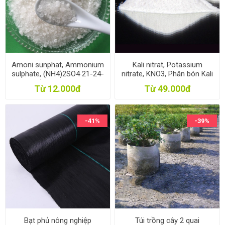
Amoni sunphat, Ammonium
Kali nitrat, Potassium
sulphate, (NH4)2SO4 21-24-
nitrate, KNO3, Phân bón Kali
0, Phân đạm SA, Đạm sulfat
Nitơ 13-0-46
Từ 12.000đ
Từ 49.000đ
-41%
-39%
Bạt phủ nông nghiệp
Túi trồng cây 2 quai