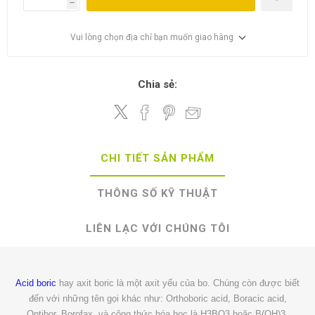
h
Vui lòng chọn địa chỉ bạn muốn giao hàng
Chia sẻ:
CHI TIẾT SẢN PHẨM
THÔNG SỐ KỸ THUẬT
LIÊN LẠC VỚI CHÚNG TÔI
Acid boric
hay axit boric là một axit yếu của bo. Chúng còn được biết
đến với những tên gọi khác như: Orthoboric acid, Boracic acid,
Optibor, Borofax, và công thức hóa học là H3BO3 hoặc B(OH)3.