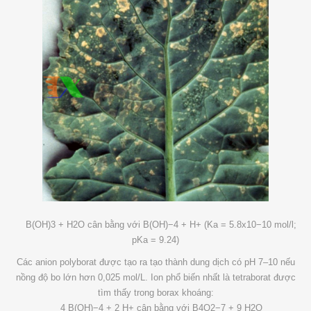
B(OH)3 + H2O cân bằng với B(OH)−4 + H+ (Ka = 5.8x10−10 mol/l;
pKa = 9.24)
Các anion polyborat được tạo ra tạo thành dung dịch có pH 7–10 nếu
nồng độ bo lớn hơn 0,025 mol/L. Ion phổ biến nhất là tetraborat được
tìm thấy trong borax khoáng:
4 B(OH)−4 + 2 H+ cân bằng với B4O2−7 + 9 H2O