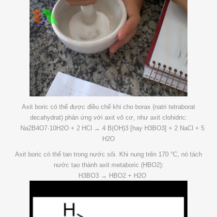
Axit boric có thể được điều chế khi cho borax (natri tetraborat
decahydrat) phản ứng với axit vô cơ, như axit clohidric:
Na2B4O7·10H2O + 2 HCl → 4 B(OH)3 [hay H3BO3] + 2 NaCl + 5
H2O
Axit boric có thể tan trong nước sôi. Khi nung trên 170 °C, nó tách
nước tạo thành axit metaboric (HBO2):
H3BO3 → HBO2 + H2O