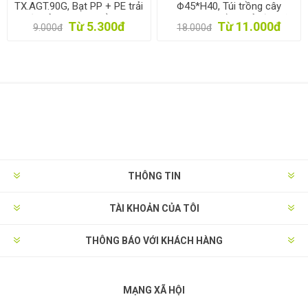
TX.AGT.90G, Bạt PP + PE trải
Φ45*H40, Túi trồng cây
diệt cỏ, Màng giữ ẩm cho
công trình bằng Vải địa kỹ
Từ 5.300đ
Từ 11.000đ
9.000đ
18.000đ
đất chống cỏ dại
thuật không dệt
THÔNG TIN
TÀI KHOẢN CỦA TÔI
THÔNG BÁO VỚI KHÁCH HÀNG
MẠNG XÃ HỘI