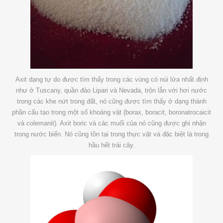
Axit dạng tự do được tìm thấy trong các vùng có núi lửa nhất định
như ở Tuscany, quần đảo Lipari và Nevada, trộn lẫn với hơi nước
trong các khe nứt trong đất, nó cũng được tìm thấy ở dạng thành
phần cấu tạo trong một số khoáng vật (borax, boracit, boronatrocaicit
và colemanit). Axit boric và các muối của nó cũng được ghi nhận
trong nước biển. Nó cũng tồn tại trong thực vật và đặc biệt là trong
hầu hết trái cây.