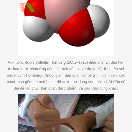
Axit boric được Wilhelm Homberg (1652–1715) điều chế lần đầu tiên
từ borax, từ phản ứng của các axit vô cơ, và được đặt theo tên sal
sedativum Hombergi ("muối giảm đau của Homberg"). Tuy nhiên, các
borat, bao gồm cả axit boric, đã được sử dụng vào thời kỳ Ai Cập cổ
đại để lau chùi, bản quản thực phẩm, và các ứng dụng khác.