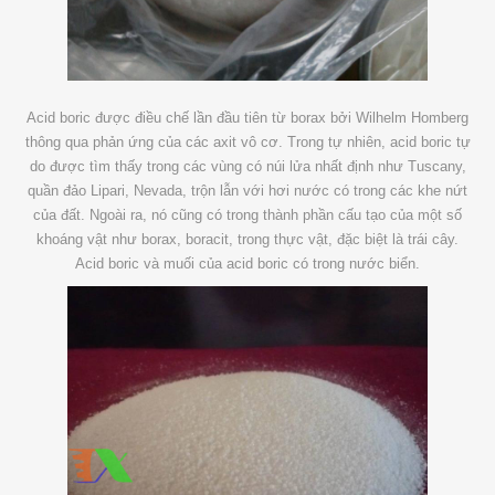
Acid boric được điều chế lần đầu tiên từ borax bởi Wilhelm Homberg
thông qua phản ứng của các axit vô cơ. Trong tự nhiên, acid boric tự
do được tìm thấy trong các vùng có núi lửa nhất định như Tuscany,
quần đảo Lipari, Nevada, trộn lẫn với hơi nước có trong các khe nứt
của đất. Ngoài ra, nó cũng có trong thành phần cấu tạo của một số
khoáng vật như borax, boracit, trong thực vật, đặc biệt là trái cây.
Acid boric và muối của acid boric có trong nước biển.