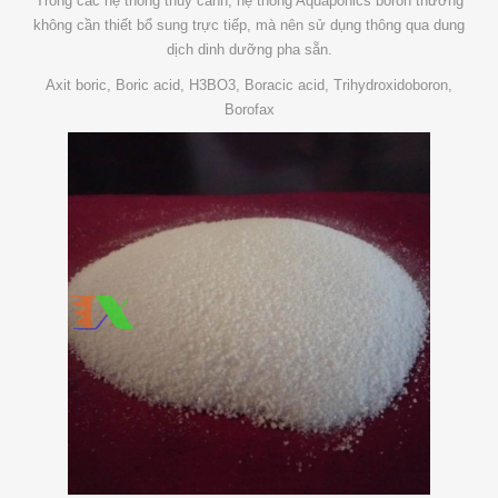
Trong các hệ thống thủy canh, hệ thống Aquaponics boron thường
không cần thiết bổ sung trực tiếp, mà nên sử dụng thông qua dung
dịch dinh dưỡng pha sẵn.
Axit boric, Boric acid, H3BO3, Boracic acid, Trihydroxidoboron,
Borofax