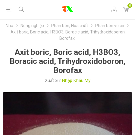
0
Nhà
Nông nghiệp
Phân bón, Hóa chất
Phân bón vô cơ
Axit boric, Boric acid, H3BO3, Boracic acid, Trihydroxidoboron,
Borofax
Axit boric, Boric acid, H3BO3,
Boracic acid, Trihydroxidoboron,
Borofax
Xuất xứ:
Nhập Khẩu Mỹ