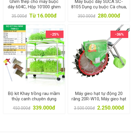
Ghim thép cho máy buộc
Máy buộc dây SUCA SC-
dây 604C, Hộp 10'000 ghim
8105 Dụng cụ buộc Cà chua,
cho Dụng cụ buộc dây leo
Nho, Dưa leo, Dây leo Tape
Từ 16.000đ
280.000đ
35.000đ
350.000đ
Tape tool
tool, Buộc cây leo giàn
-25%
-36%
Bộ kit Khay trồng rau mầm
Máy gieo hạt tự động 20
thủy canh chuyên dụng
răng 20R-W10, Máy gieo hạt
TKM-6.3, Khay, Giá đỡ, Vòi
1 hàng bánh lăn 7.5cm, Máy
339.000đ
2.250.000đ
450.000đ
3.500.000đ
xịt, Hạt giống
gieo đậu phộng, Lạc