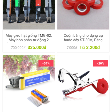
Máy gieo hạt giống TMG-02,
Cuộn băng cho dụng cụ
Máy bón phân tự động 2
buộc dây ST-30M, Băng
đầu ra, Dụng cụ gieo hạt bán
nhựa cho máy buộc dây leo
335.000đ
Từ 3.200đ
700.000đ
7.000đ
tự động, Gieo Ngô, Lạc, Đậu
Tape tool
-54%
-20%