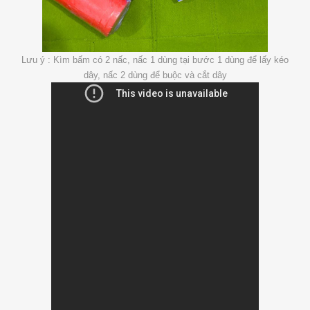
Lưu ý : Kìm bấm có 2 nấc, nấc 1 dùng tại bước 1 dùng để lấy kéo
dây, nấc 2 dùng để buộc và cắt dây