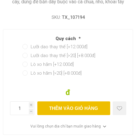
cây, dùng để bắn dây buộc vào cà chua, nho, khoai tây
SKU:
TX_107194
Quy cách
*
Lưỡi dao thay thế [+12.000đ]
Lưỡi dao thay thế [>20] [+8.000đ]
Lò xo hãm [+12.000đ]
Lò xo hãm [>20] [+8.000đ]
đ
i
THÊM VÀO GIỎ HÀNG
h
Vui lòng chọn địa chỉ bạn muốn giao hàng