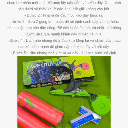
nhau hơi nhấn một chút để móc lấy dây cắm vào đầu dây. Xem hình
bên dưới sẽ thấy khi ở nấc 1 thì cốt giữ không vào hết.
- Bước 2 : Nhả ra để đầu móc kéo dây buộc ra.
- Bước 3 : Đưa 2 gọng kìm buộc để cố định cành cây và cột hoặc
cành buộc sao cho dây căng. Để dây buộc ôm sát và chặt thì không
được đưa quá mạnh khiến dây bị kéo dài quá.
- Bước 4 : Bấm nhẹ nhàng để 2 đầu kìm khép lại và chạm vào nhau
sau đó nhấn mạnh để ghim dập cố định dây và cắt dây.
- Bước 5 : Nhẹ nhàng nhả kìm ra và dây đã được buộc cố định.