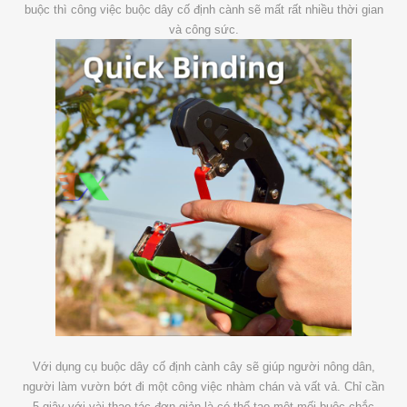
buộc thì công việc buộc dây cố định cành sẽ mất rất nhiều thời gian
và công sức.
Với dụng cụ buộc dây cố định cành cây sẽ giúp người nông dân,
người làm vườn bớt đi một công việc nhàm chán và vất vả. Chỉ cần
5 giây với vài thao tác đơn giản là có thể tạo một mối buộc chắc