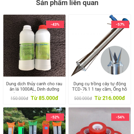
Sản phẩm liên quan
-43%
-57%
Dung dịch thủy canh cho rau
Dụng cụ trồng cây tự động
ăn lá 1000AL, Dinh dưỡng
TCD-76.1 1 tay cầm, Ống hỗ
thủy canh trồng rau 1l * 2,
trợ trồng cây, Máy trồng cây
Từ 85.000đ
Từ 216.000đ
150.000đ
500.000đ
Phân bón thủy sinh
gieo hạt
-52%
-54%