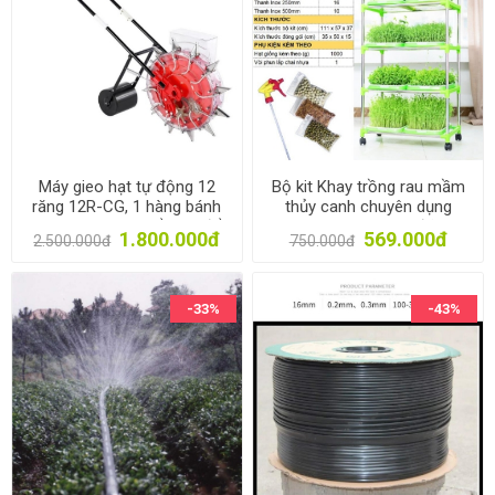
Máy gieo hạt tự động 12
Bộ kit Khay trồng rau mầm
răng 12R-CG, 1 hàng bánh
thủy canh chuyên dụng
lăn 13.5cm, Có thể thay đổi
TKM-10.5, Khay, Giá đỡ, Vòi
1.800.000đ
569.000đ
2.500.000đ
750.000đ
số miệng
xịt, Hạt giống
-33%
-43%