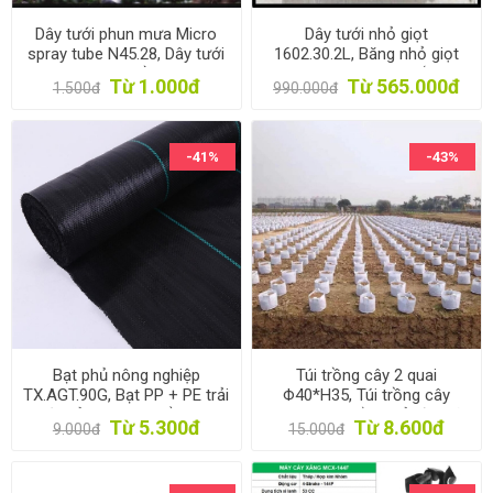
Dây tưới phun mưa Micro
Dây tưới nhỏ giọt
spray tube N45.28, Dây tưới
1602.30.2L, Băng nhỏ giọt
phun mưa PE mềm dày 0.2
bù áp Dây bẹt PE, Mắt 30
Từ 1.000đ
Từ 565.000đ
1.500đ
990.000đ
mm 5 mắt
cm, Dày 0.2 mm, 1000m
-41%
-43%
Bạt phủ nông nghiệp
Túi trồng cây 2 quai
TX.AGT.90G, Bạt PP + PE trải
Φ40*H35, Túi trồng cây
diệt cỏ, Màng giữ ẩm cho
công trình bằng Vải địa kỹ
Từ 5.300đ
Từ 8.600đ
9.000đ
15.000đ
đất chống cỏ dại
thuật không dệt