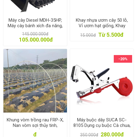
Máy cày Diesel MDH-35HP,
Khay nhựa ươm cây 50 lỗ,
Máy cày bánh xích đa năng,
Vỉ ươm hạt giống, Khay
Máy làm ruộng nước
nhựa ươm hạt rau hoa
145.000.000đ
Từ 5.500đ
15.000đ
105.000.000đ
-20%
Khung vòm trồng rau FRP-X,
Máy buộc dây SUCA SC-
Nan vòm sợi thủy tinh,
8105 Dụng cụ buộc Cà chua,
Khung màng luống Rau Hoa
Nho, Dưa leo, Dây leo Tape
đ
280.000đ
350.000đ
gieo Mạ
tool, Buộc cây leo giàn