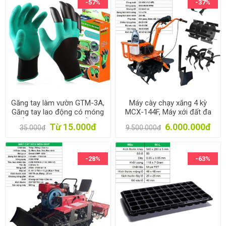
-57%
-37%
Găng tay làm vườn GTM-3A,
Máy cày chạy xăng 4 kỳ
Găng tay lao động có móng
MCX-144F, Máy xới đất đa
vuốt nhựa, Găng tay bảo hộ
năng, Máy nông nghiệp
Từ 15.000đ
6.000.000đ
35.000đ
9.500.000đ
-28%
-63%