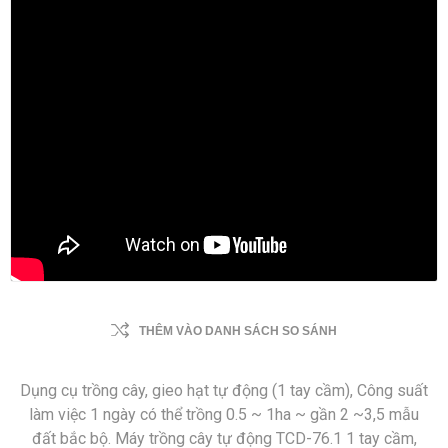
THÊM VÀO DANH SÁCH SO SÁNH
Dụng cụ trồng cây, gieo hạt tự động (1 tay cầm), Công suất
làm việc 1 ngày có thể trồng 0.5 ~ 1ha ~ gần 2 ~3,5 mẫu
đất bắc bộ. Máy trồng cây tự động TCD-76.1 1 tay cầm,