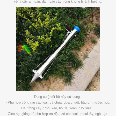
vệ lá cây an toàn, đảm bảo cây trồng không bị ảnh hưởng.
Dụng cụ (thiết bị) này sử dụng :
- Phù hợp trồng rau các loại, cà chua, dưa chuột, bầu bí, mướp, ngô,
lúa, trồng cây rừng, keo, bồ đề, xoan, cây sưa....
- Gieo hạt giống thì phù hợp tra đậu, đỗ các loại, khoai tây, ngô, lạc...