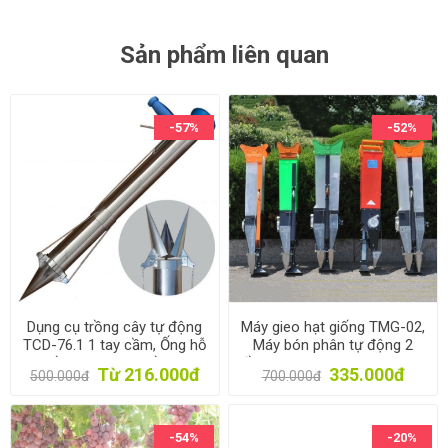
Sản phẩm liên quan
-57%
-52%
Dụng cụ trồng cây tự động
Máy gieo hạt giống TMG-02,
TCD-76.1 1 tay cầm, Ống hỗ
Máy bón phân tự động 2
trợ trồng cây, Máy trồng cây
đầu ra, Dụng cụ gieo hạt bán
Từ 216.000đ
335.000đ
500.000đ
700.000đ
gieo hạt
tự động, Gieo Ngô, Lạc, Đậu
-54%
-20%