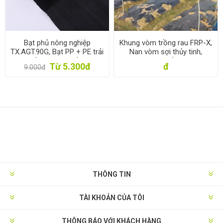
Bạt phủ nông nghiệp
Khung vòm trồng rau FRP-X,
TX.AGT.90G, Bạt PP + PE trải
Nan vòm sợi thủy tinh,
diệt cỏ, Màng giữ ẩm cho
Khung màng luống Rau Hoa
Từ 5.300đ
đ
9.000đ
đất chống cỏ dại
gieo Mạ
THÔNG TIN
TÀI KHOẢN CỦA TÔI
THÔNG BÁO VỚI KHÁCH HÀNG