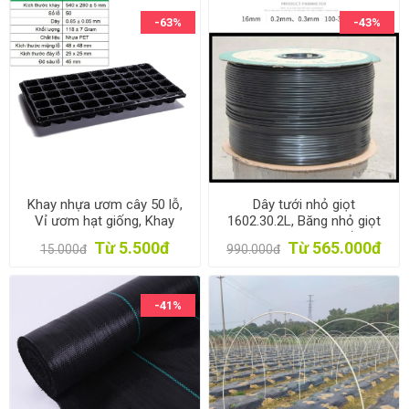
-63%
-43%
Khay nhựa ươm cây 50 lỗ,
Dây tưới nhỏ giọt
Vỉ ươm hạt giống, Khay
1602.30.2L, Băng nhỏ giọt
nhựa ươm hạt rau hoa
bù áp Dây bẹt PE, Mắt 30
Từ 5.500đ
Từ 565.000đ
15.000đ
990.000đ
cm, Dày 0.2 mm, 1000m
-41%