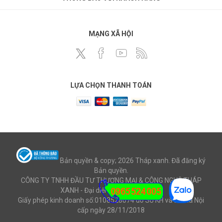
MẠNG XÃ HỘI
LỰA CHỌN THANH TOÁN
Bản quyền & copy; 2026 Tháp xanh. Đã đăng ký
Bản quyền.
CÔNG TY TNHH ĐẦU TƯ THƯƠNG MẠI & CÔNG NGHỆ THÁP
XANH - Đại diện: Ông Mai Văn Cử
Giấy phép kinh doanh số:0108528074 do Sở KH và ĐT Hà Nội
cấp ngày 28/11/2018