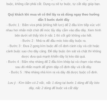
buộc, không cần phải cắt. Dụng cụ sẽ tự buộc, tự cắt dây giúp bạn.
Quý khách khi mua về có thể lấy ra và dùng ngay theo hướng
dẫn 5 bước dưới đây
- Bước 1 : Bấm vừa phải (không hết lực) để 2 đầu kìm tiếp xúc với
nhau hơi nhấn một chút để móc lấy dây cắm vào đầu dây. Xem hình
bên dưới sẽ thấy khi ở nấc 1 thì cốt giữ không vào hết.
- Bước 2 : Nhả ra để đầu móc kéo dây buộc ra.
- Bước 3 : Đưa 2 gọng kìm buộc để cố định cành cây và cột hoặc
cành buộc sao cho dây căng. Để dây buộc ôm sát và chặt thì không
được đưa quá mạnh khiến dây bị kéo dài quá.
- Bước 4 : Bấm nhẹ nhàng để 2 đầu kìm khép lại và chạm vào nhau
sau đó nhấn mạnh để ghim dập cố định dây và cắt dây.
- Bước 5 : Nhẹ nhàng nhả kìm ra và dây đã được buộc cố định.
Lưu ý : Kìm bấm có 2 nấc, nấc 1 dùng tại bước 1 dùng để lấy kéo
dây, nấc 2 dùng để buộc và cắt dây