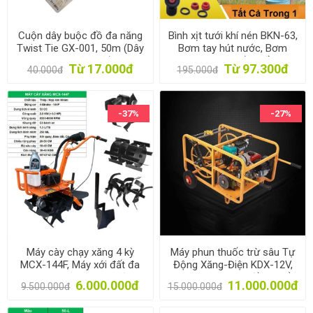
Cuộn dây buộc đồ đa năng
Bình xịt tưới khí nén BKN-63,
Twist Tie GX-001, 50m (Dây
Bơm tay hút nước, Bơm
nhựa, lõi kẽm)
phun sương bằng đồng
Từ 17.000đ
Từ 97.300đ
40.000đ
195.000đ
-37%
-27%
Máy cày chạy xăng 4 kỳ
Máy phun thuốc trừ sâu Tự
MCX-144F, Máy xới đất đa
Động Xăng-Điện KDX-12V,
năng, Máy nông nghiệp
Máy phun sương điều khiển
6.000.000đ
11.000.000đ
9.500.000đ
15.000.000đ
từ xa