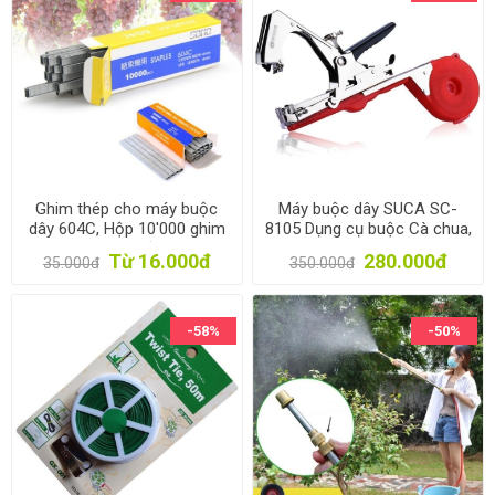
Ghim thép cho máy buộc
Máy buộc dây SUCA SC-
dây 604C, Hộp 10'000 ghim
8105 Dụng cụ buộc Cà chua,
cho Dụng cụ buộc dây leo
Nho, Dưa leo, Dây leo Tape
Từ 16.000đ
280.000đ
35.000đ
350.000đ
Tape tool
tool, Buộc cây leo giàn
-58%
-50%