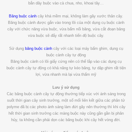
bắn dây buộc vào cà chua, nho, khoai tây…
Băng buộc cành
cây khá mềm mại, không làm gãy xước thân cây.
Băng buộc cành được gắn vào trong lõi của một dụng cụ buộc cành
cây với chức năng vừa buộc, vừa bấm nối băng, vừa cắt đoạn băng
vừa buộc sẽ đẩy rất nhanh tiến độ buộc cây.
Sử dụng
băng buộc cành
cây với các loại máy bấm ghim, dụng cụ
buộc cành cây tự động
Băng buộc cành có lõi giấy cứng nên có thể lắp vào các dụng cụ
buộc cành cây tự động có khả năng tự kéo băng, tự dập ghim rất tiện
lợi, vừa nhanh mà lại vừa thẩm mỹ
Lưu ý sử dụng
Các băng buộc cành cây tự động thường tiếp xúc với ánh sáng trong
suốt thời gian cây sinh trưởng, một số mối liên kết giữa các phân tử
polyme đã bị các photo ánh sáng làm đứt gãy nên thường thì khi cây
hết thời gian sinh trưởng các màng buộc này cũng gần gần bị phân
hủy, ta không cần phải dọn các băng buộc khi cây hết vòng đời.