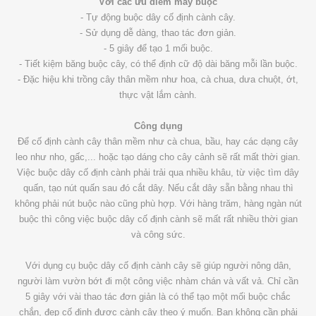
Với các ưu điểm máy buộc
- Tự động buộc dây cố định cành cây.
- Sử dụng dễ dàng, thao tác đơn giản.
- 5 giây để tạo 1 mối buộc.
- Tiết kiệm băng buộc cây, có thể định cữ độ dài băng mỗi lần buộc.
- Đặc hiệu khi trồng cây thân mềm như hoa, cà chua, dưa chuột, ớt,
thực vật lắm cành.
Công dụng
Để cố định cành cây thân mềm như cà chua, bầu, hay các dạng cây
leo như nho, gấc,... hoặc tạo dáng cho cây cảnh sẽ rất mất thời gian.
Việc buộc dây cố định cành phải trải qua nhiều khâu, từ việc tìm dây
quấn, tạo nút quấn sau đó cắt dây. Nếu cắt dây sẵn bằng nhau thì
không phải nút buộc nào cũng phù hợp. Với hàng trăm, hàng ngàn nút
buộc thì công việc buộc dây cố định cành sẽ mất rất nhiều thời gian
và công sức.
Với dụng cụ buộc dây cố định cành cây sẽ giúp người nông dân,
người làm vườn bớt đi một công việc nhàm chán và vất vả. Chỉ cần
5 giây với vài thao tác đơn giản là có thể tạo một mối buộc chắc
chắn, đẹp cố định được cành cây theo ý muốn. Bạn không cần phải