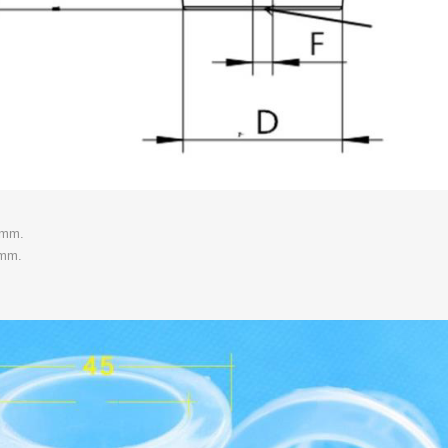
7mm.
5mm.