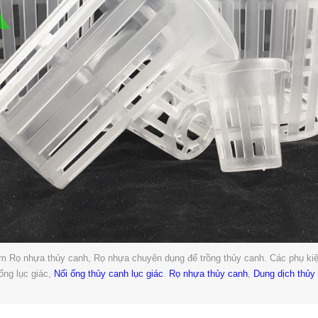
ẩm Rọ nhựa thủy canh, Rọ nhựa chuyên dụng để trồng thủy canh.
Các phụ ki
ống lục giác,
Nối ống thủy canh lục giác
.
Rọ nhựa thủy canh
,
Dung dịch thủy