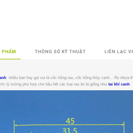
N PHẨM
THÔNG SỐ KỸ THUẬT
LIÊN LẠC V
canh
. nhiều bạn hay gọi vui là cốc trồng rau, cốc trồng thủy canh... Rọ nhự
ước lý tưởng phù hợp cho hầu hết các loại rau ăn lá giống như
tai khí canh
.