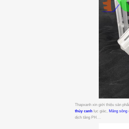
Thapxanh xin giới thiệu sản ph
thủy canh
lục giác,
Măng sông
dịch tăng PH....