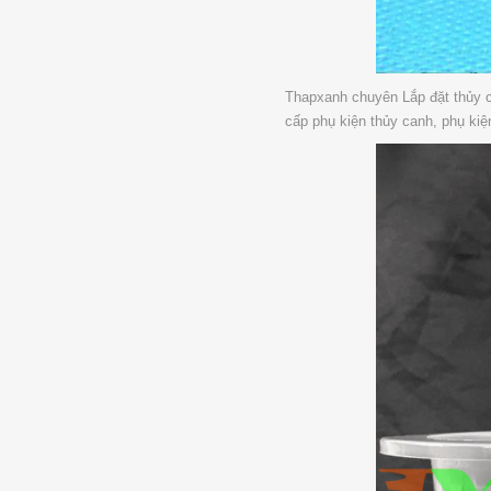
Thapxanh chuyên Lắp đặt thủy 
cấp phụ kiện thủy canh, phụ kiện