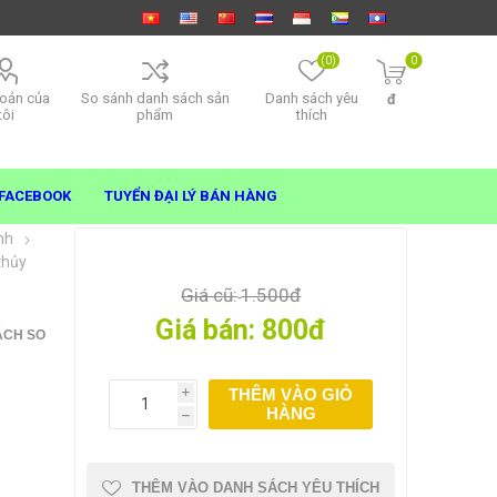
(0)
0
hoản của
So sánh danh sách sản
Danh sách yêu
đ
tôi
phẩm
thích
FACEBOOK
TUYỂN ĐẠI LÝ BÁN HÀNG
nh
thủy
Giá cũ:
1.500đ
Giá bán:
800đ
ÁCH SO
THÊM VÀO GIỎ
i
HÀNG
h
THÊM VÀO DANH SÁCH YÊU THÍCH