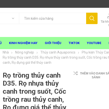
Tài k
Ủ
KINH NGHIỆM HAY
GIỚI THIỆU
TIKTOK
YOUTUBE
Nhà
Nông nghiệp
Thủy canh Aquaponics
Phụ kiện Thủy Ca
Rọ trồng thủy canh D35. Rọ nhựa thủy canh trong suốt, Cốc trồng rau 
canh, Rọ đựng giá thể thủy canh
Rọ trồng thủy canh
THÊM VÀO DANH S
SÁNH
D35. Rọ nhựa thủy
canh trong suốt, Cốc
trồng rau thủy canh,
Rọ đựng giá thể thủy