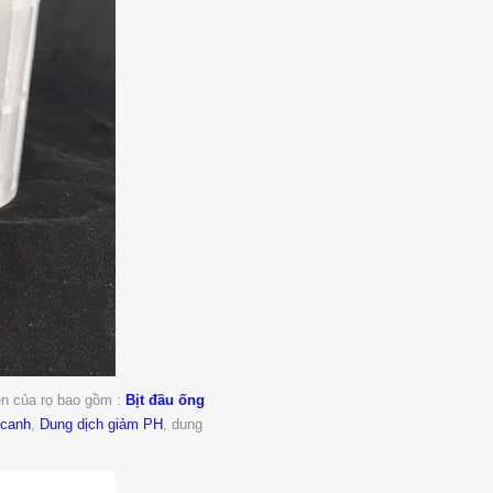
ện của rọ bao gồm :
Bịt đầu ống
 canh
,
Dung dịch giảm PH
, dung