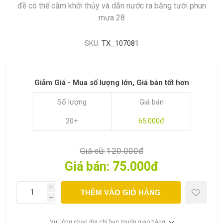
đề có thể cắm khởi thủy và dẫn nước ra băng tưới phun
mưa 28
SKU:
TX_107081
Giảm Giá - Mua số lượng lớn, Giá bán tốt hơn
Số lượng
Giá bán
20+
65.000đ
Giá cũ:
120.000đ
Giá bán:
75.000đ
i
THÊM VÀO GIỎ HÀNG
h
Vui lòng chọn địa chỉ bạn muốn giao hàng