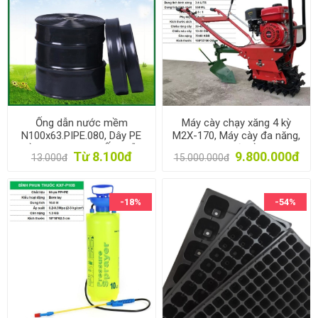
Ống dẫn nước mềm
Máy cày chạy xăng 4 kỳ
N100x63.PIPE.080, Dây PE
M2X-170, Máy cày đa năng,
mềm dày 0.8mm, Ống dẫn
Máy cày xới Đồi Chè
Từ 8.100đ
9.800.000đ
13.000đ
15.000.000đ
nước tưới cây
-18%
-54%