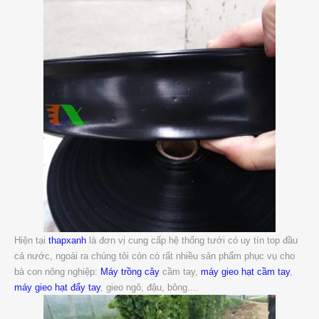
Hiện tại
thapxanh
là đơn vị cung cấp hệ thống tưới có uy tín top đầu
cả nước, ngoài ra chúng tôi còn có rất nhiều sản phẩm phục vụ cho
bà con nông nghiệp:
Máy trồng cây
cầm tay,
máy gieo hạt cầm tay
,
máy gieo hạt đẩy tay
, gieo ngô, đậu, bông....