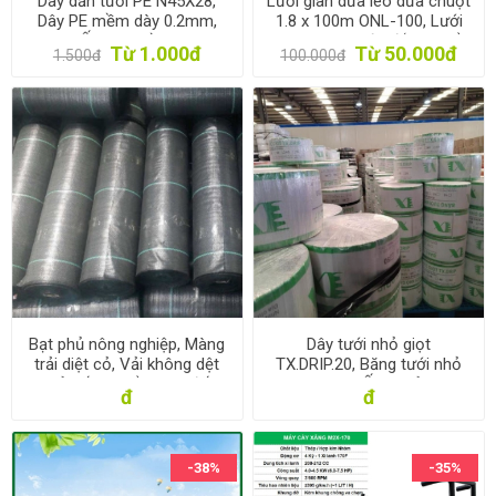
Dây dẫn tưới PE N45X28,
Lưới giàn dưa leo dưa chuột
Dây PE mềm dày 0.2mm,
1.8 x 100m ONL-100, Lưới
Ống PE mềm
làm giàn mướp đắng, khổ
Từ 1.000đ
Từ 50.000đ
1.500đ
100.000đ
qua. Lưới làm giàn đỗ, đậu
Bạt phủ nông nghiệp, Màng
Dây tưới nhỏ giọt
trải diệt cỏ, Vải không dệt
TX.DRIP.20, Băng tưới nhỏ
phủ gốc giữ ẩm cho đất
giọt bù áp, Ống nhỏ giọt
đ
đ
chống cỏ dại
16mm, Độ dày 0.2 mm
-38%
-35%