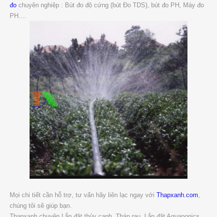
đo
chuyên nghiệp : Bút đo độ cứng (bút Đo TDS), bút đo PH, Máy đo
PH....
Mọi chi tiết cần hỗ trợ, tư vấn hãy liên lạc ngay với
Thapxanh.com
,
chúng tôi sẽ giúp bạn.
Thapxanh chuyên Lắp đặt thủy canh, Tháp rau, Lắp đặt Aquaponics,