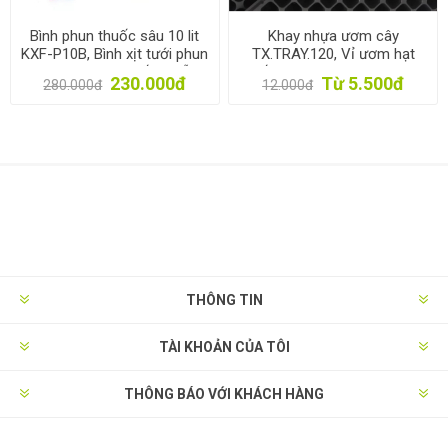
Bình phun thuốc sâu 10 lit
Khay nhựa ươm cây
KXF-P10B, Bình xịt tưới phun
TX.TRAY.120, Vỉ ươm hạt
sương, Phun thuốc muỗi,
giống, Khay gieo hạt, ươm
230.000đ
Từ 5.500đ
280.000đ
12.000đ
Mối
hạt rau hoa
THÔNG TIN
TÀI KHOẢN CỦA TÔI
THÔNG BÁO VỚI KHÁCH HÀNG