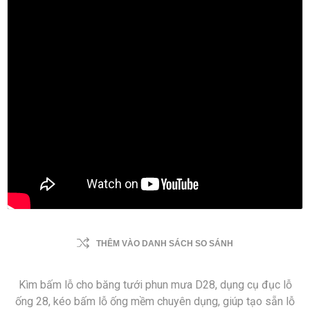
THÊM VÀO DANH SÁCH SO SÁNH
Kìm bấm lỗ cho băng tưới phun mưa D28, dụng cụ đục lỗ
ống 28, kéo bấm lỗ ống mềm chuyên dụng, giúp tạo sẵn lỗ