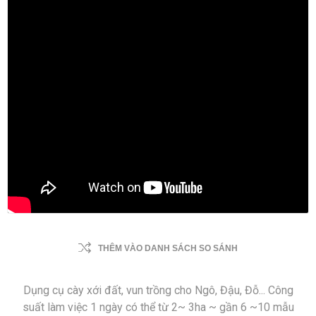
THÊM VÀO DANH SÁCH SO SÁNH
Dụng cụ cày xới đất, vun trồng cho Ngô, Đậu, Đỗ... Công
suất làm việc 1 ngày có thể từ 2~ 3ha ~ gần 6 ~10 mẫu