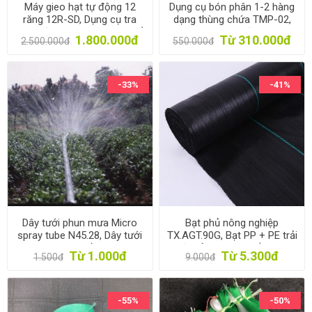
Máy gieo hạt tự động 12
Dụng cụ bón phân 1-2 hàng
răng 12R-SD, Dụng cụ tra
dạng thùng chứa TMP-02,
hạt một hàng 14cm, Có thể
Máy bón phân đeo lưng
1.800.000đ
Từ 310.000đ
2.500.000đ
550.000đ
thay đổi số miệng
-33%
-41%
Dây tưới phun mưa Micro
Bạt phủ nông nghiệp
spray tube N45.28, Dây tưới
TX.AGT.90G, Bạt PP + PE trải
phun mưa PE mềm dày 0.2
diệt cỏ, Màng giữ ẩm cho
Từ 1.000đ
Từ 5.300đ
1.500đ
9.000đ
mm 5 mắt
đất chống cỏ dại
-55%
-50%