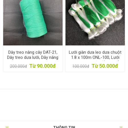
Dây treo nâng cây DAT-21,
Lưới giàn dưa leo dưa chuột
Dây treo dưa lưới, Dây nâng
1.8 x 100m ONL-100, Lưới
dưa leo, Dây treo cà chua,
làm giàn mướp đắng, khổ
Từ 90.000đ
Từ 50.000đ
200.000đ
100.000đ
Nho
qua. Lưới làm giàn đỗ, đậu
THÔNG TIN