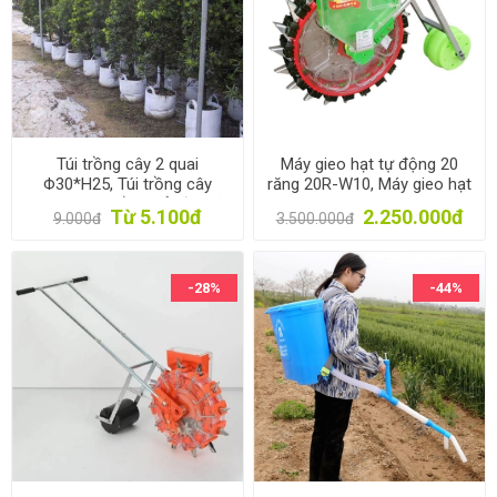
Túi trồng cây 2 quai
Máy gieo hạt tự động 20
Φ30*H25, Túi trồng cây
răng 20R-W10, Máy gieo hạt
công trình bằng Vải địa kỹ
1 hàng bánh lăn 7.5cm, Máy
Từ 5.100đ
2.250.000đ
9.000đ
3.500.000đ
thuật không dệt
gieo đậu phộng, Lạc
-28%
-44%