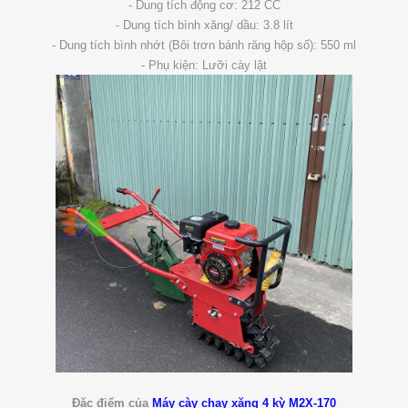
- Dung tích động cơ: 212 CC
- Dung tích bình xăng/ dầu: 3.8 lít
- Dung tích bình nhớt (Bôi trơn bánh răng hộp số): 550 ml
- Phụ kiện: Lưỡi cày lật
Đặc điểm của
Máy cày chạy xăng 4 kỳ M2X-170