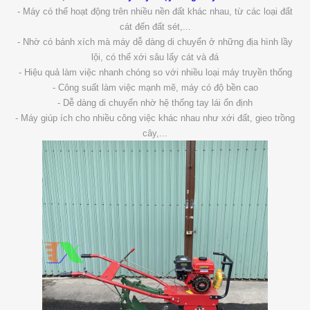
- Máy có thể hoạt động trên nhiều nền đất khác nhau, từ các loại đất
cát đến đất sét,...
- Nhờ có bánh xích mà máy dễ dàng di chuyển ở những địa hình lầy
lội, có thể xới sâu lấy cát và đá
- Hiệu quả làm việc nhanh chóng so với nhiều loại máy truyền thống
- Công suất làm việc mạnh mẽ, máy có độ bền cao
- Dễ dàng di chuyển nhờ hệ thống tay lái ổn định
- Máy giúp ích cho nhiều công việc khác nhau như xới đất, gieo trồng
cây,...