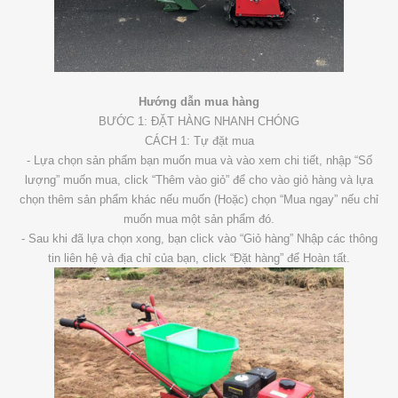
Hướng dẫn mua hàng
BƯỚC 1: ĐẶT HÀNG NHANH CHÓNG
CÁCH 1: Tự đặt mua
- Lựa chọn sản phẩm bạn muốn mua và vào xem chi tiết, nhập “Số
lượng” muốn mua, click “Thêm vào giỏ” để cho vào giỏ hàng và lựa
chọn thêm sản phẩm khác nếu muốn (Hoặc) chọn “Mua ngay” nếu chỉ
muốn mua một sản phẩm đó.
- Sau khi đã lựa chọn xong, bạn click vào “Giỏ hàng” Nhập các thông
tin liên hệ và địa chỉ của bạn, click “Đặt hàng” để Hoàn tất.