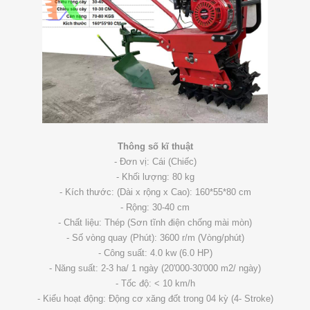
Thông số kĩ thuật
- Đơn vị: Cái (Chiếc)
- Khối lượng: 80 kg
- Kích thước: (Dài x rộng x Cao): 160*55*80 cm
- Rộng: 30-40 cm
- Chất liệu: Thép (Sơn tĩnh điện chống mài mòn)
- Số vòng quay (Phút): 3600 r/m (Vòng/phút)
- Công suất: 4.0 kw (6.0 HP)
- Năng suất: 2-3 ha/ 1 ngày (20'000-30'000 m2/ ngày)
- Tốc độ: < 10 km/h
- Kiểu hoạt động: Động cơ xăng đốt trong 04 kỳ (4- Stroke)