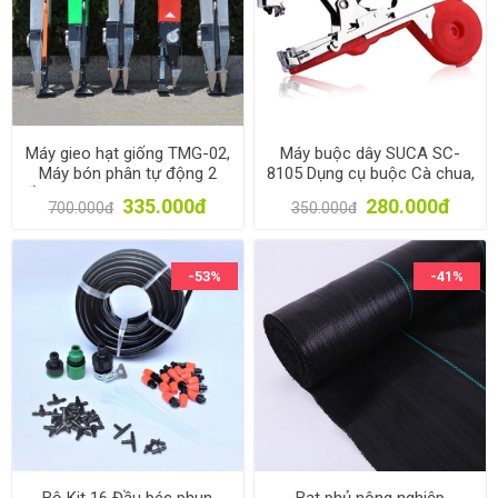
Máy gieo hạt giống TMG-02,
Máy buộc dây SUCA SC-
Máy bón phân tự động 2
8105 Dụng cụ buộc Cà chua,
đầu ra, Dụng cụ gieo hạt bán
Nho, Dưa leo, Dây leo Tape
335.000đ
280.000đ
700.000đ
350.000đ
tự động, Gieo Ngô, Lạc, Đậu
tool, Buộc cây leo giàn
-53%
-41%
Bộ Kit 16 Đầu béc phun
Bạt phủ nông nghiệp