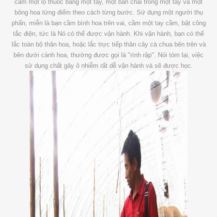
cầm một lọ thuốc bằng một tay, một bàn chải trong một tay và một
bông hoa từng điểm theo cách từng bước. Sử dụng một người thụ
phấn, miễn là bạn cầm bình hoa trên vai, cầm một tay cầm, bật công
tắc điện, tức là Nó có thể được vận hành. Khi vận hành, bạn có thể
lắc toàn bộ thân hoa, hoặc lắc trực tiếp thân cây cà chua bên trên và
bên dưới cành hoa, thường được gọi là "rình rập". Nói tóm lại, việc
sử dụng chất gây ô nhiễm rất dễ vận hành và sẽ được học.