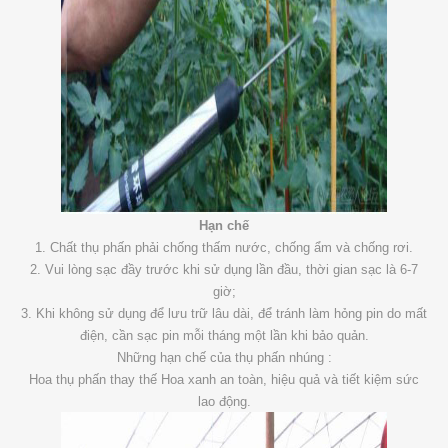
Hạn chế
1. Chất thụ phấn phải chống thấm nước, chống ẩm và chống rơi.
2. Vui lòng sạc đầy trước khi sử dụng lần đầu, thời gian sạc là 6-7
giờ;
3. Khi không sử dụng để lưu trữ lâu dài, để tránh làm hỏng pin do mất
điện, cần sạc pin mỗi tháng một lần khi bảo quản.
Những hạn chế của thụ phấn nhúng :
Hoa thụ phấn thay thế Hoa xanh an toàn, hiệu quả và tiết kiệm sức
lao động.