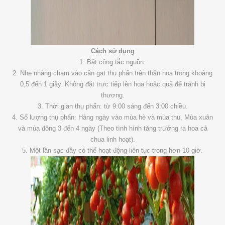
Cách sử dụng
1. Bật công tắc nguồn.
2. Nhẹ nhàng chạm vào cần gạt thụ phấn trên thân hoa trong khoảng
0,5 đến 1 giây. Không đặt trực tiếp lên hoa hoặc quả để tránh bị
thương.
3. Thời gian thụ phấn: từ 9:00 sáng đến 3:00 chiều.
4. Số lượng thụ phấn: Hàng ngày vào mùa hè và mùa thu, Mùa xuân
và mùa đông 3 đến 4 ngày (Theo tình hình tăng trưởng ra hoa cà
chua linh hoạt).
5. Một lần sạc đầy có thể hoạt động liên tục trong hơn 10 giờ.