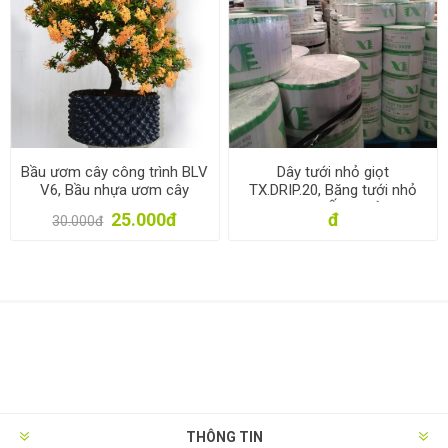
Bầu ươm cây công trình BLV
Dây tưới nhỏ giọt
V6, Bầu nhựa ươm cây
TX.DRIP.20, Băng tưới nhỏ
thông minh dày 0.7 mm
giọt bù áp, Ống nhỏ giọt
25.000đ
đ
30.000đ
16mm, Độ dày 0.2 mm
THÔNG TIN