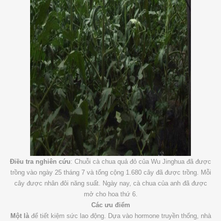
Điều tra nghiên cứu
: Chuỗi cà chua quả đỏ của Wu Jinghua đã được
trồng vào ngày 25 tháng 7 và tổng cộng 1.680 cây đã được trồng. Mỗi
cây được nhân đôi năng suất. Ngày nay, cà chua của anh đã được
mở cho hoa thứ 6.
Các ưu điểm
Một là
để tiết kiệm sức lao động. Dựa vào hormone truyền thống, nhà