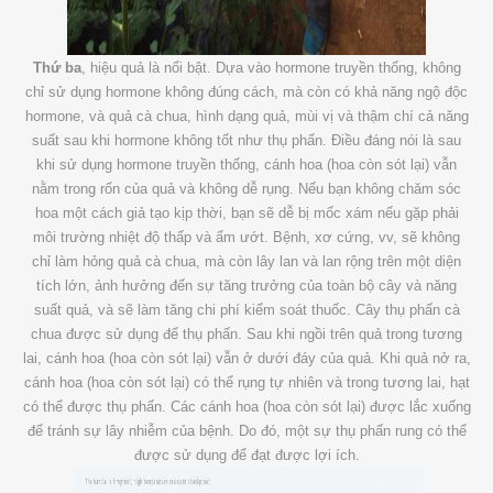
Thứ ba
, hiệu quả là nổi bật. Dựa vào hormone truyền thống, không
chỉ sử dụng hormone không đúng cách, mà còn có khả năng ngộ độc
hormone, và quả cà chua, hình dạng quả, mùi vị và thậm chí cả năng
suất sau khi hormone không tốt như thụ phấn. Điều đáng nói là sau
khi sử dụng hormone truyền thống, cánh hoa (hoa còn sót lại) vẫn
nằm trong rốn của quả và không dễ rụng. Nếu bạn không chăm sóc
hoa một cách giả tạo kịp thời, bạn sẽ dễ bị mốc xám nếu gặp phải
môi trường nhiệt độ thấp và ẩm ướt. Bệnh, xơ cứng, vv, sẽ không
chỉ làm hỏng quả cà chua, mà còn lây lan và lan rộng trên một diện
tích lớn, ảnh hưởng đến sự tăng trưởng của toàn bộ cây và năng
suất quả, và sẽ làm tăng chi phí kiểm soát thuốc. Cây thụ phấn cà
chua được sử dụng để thụ phấn. Sau khi ngồi trên quả trong tương
lai, cánh hoa (hoa còn sót lại) vẫn ở dưới đáy của quả. Khi quả nở ra,
cánh hoa (hoa còn sót lại) có thể rụng tự nhiên và trong tương lai, hạt
có thể được thụ phấn. Các cánh hoa (hoa còn sót lại) được lắc xuống
để tránh sự lây nhiễm của bệnh. Do đó, một sự thụ phấn rung có thể
được sử dụng để đạt được lợi ích.