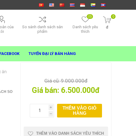
(0)
0
hoản của
So sánh danh sách sản
Danh sách yêu
đ
tôi
phẩm
thích
FACEBOOK
TUYỂN ĐẠI LÝ BÁN HÀNG
c ăn
Giá cũ:
9.000.000đ
Giá bán:
6.500.000đ
ÁCH SO
THÊM VÀO GIỎ
i
HÀNG
h
THÊM VÀO DANH SÁCH YÊU THÍCH