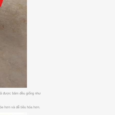
a đã được băm đều giống như
hỏe hơn và dễ tiêu hóa hơn
.