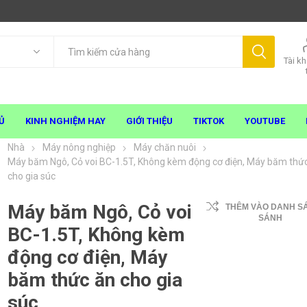
Tài k
Ủ
KINH NGHIỆM HAY
GIỚI THIỆU
TIKTOK
YOUTUBE
Nhà
Máy nông nghiệp
Máy chăn nuôi
Máy băm Ngô, Cỏ voi BC-1.5T, Không kèm động cơ điện, Máy băm thứ
cho gia súc
Máy băm Ngô, Cỏ voi
THÊM VÀO DANH S
SÁNH
BC-1.5T, Không kèm
động cơ điện, Máy
băm thức ăn cho gia
súc