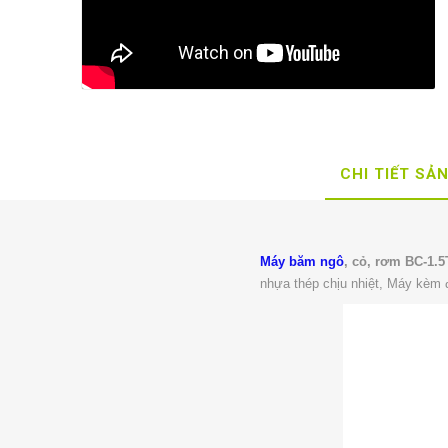
CHI TIẾT SẢ
Máy băm ngô
, cỏ, rơm BC-1.5
nhựa thép chịu nhiệt, Máy kèm 