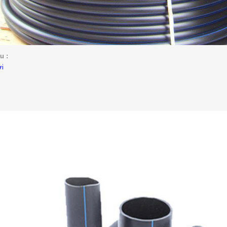
u :
ới