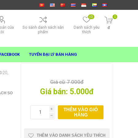
(0)
0
hoản của
So sánh danh sách sản
Danh sách yêu
đ
tôi
phẩm
thích
FACEBOOK
TUYỂN ĐẠI LÝ BÁN HÀNG
Φ20,
Giá cũ:
7.000đ
Giá bán:
5.000đ
ÁCH SO
THÊM VÀO GIỎ
i
HÀNG
h
THÊM VÀO DANH SÁCH YÊU THÍCH