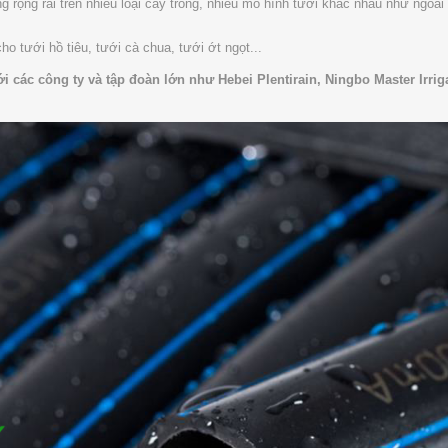
rộng rãi trên nhiều loại cây trồng, nhiều mô hình tưới khác nhau như ngoài
ho tưới hồ tiêu, tưới cà chua, tưới ớt ngọt...
với các công ty và tập đoàn lớn như Hebei Plentirain, Ningbo Master Irri