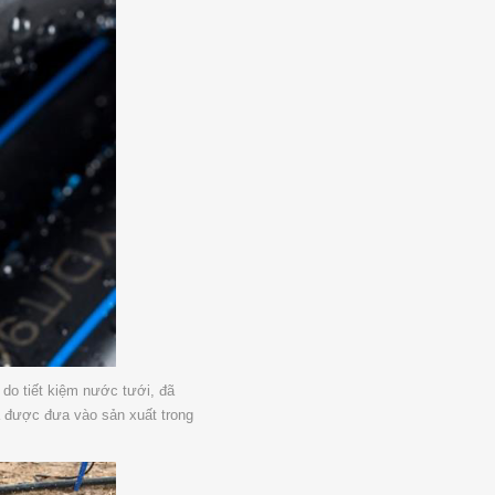
 do tiết kiệm nước tưới, đã
ã được đưa vào sản xuất trong