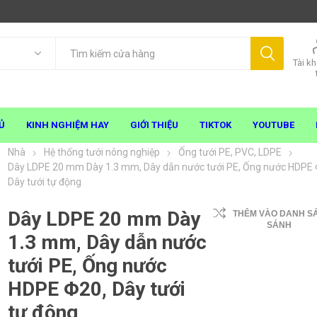
Tài k
Ủ
KINH NGHIỆM HAY
GIỚI THIỆU
TIKTOK
YOUTUBE
Nhà
Hệ thống tưới nông nghiệp
Ống tưới PE, PVC, LDPE
Dây LDPE 20 mm Dày 1.3 mm, Dây dẫn nước tưới PE, Ống nước HDPE 
Dây tưới tự động
Dây LDPE 20 mm Dày
THÊM VÀO DANH S
SÁNH
1.3 mm, Dây dẫn nước
tưới PE, Ống nước
HDPE Φ20, Dây tưới
tự động