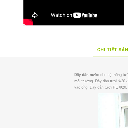
CHI TIẾT SẢ
Dây dẫn nước
cho hệ thống tướ
môi trường. Dây dẫn tưới Φ20 đ
vào ống. Dây dẫn tưới PE Φ2