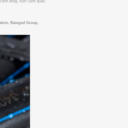
 cánh đồng, tưới cảnh quan,
gation, Raingod Group,