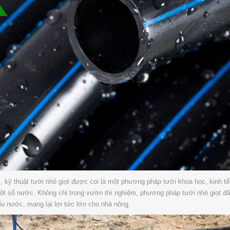
 kỹ thuật tưới nhỏ giọt được coi là một phương pháp tưới khoa học, kinh tế
t số nước. Không chỉ trong vườn thí nghiệm, phương pháp tưới nhỏ giọt đ
iếu nước, mang lại lợi tức lớn cho nhà nông.