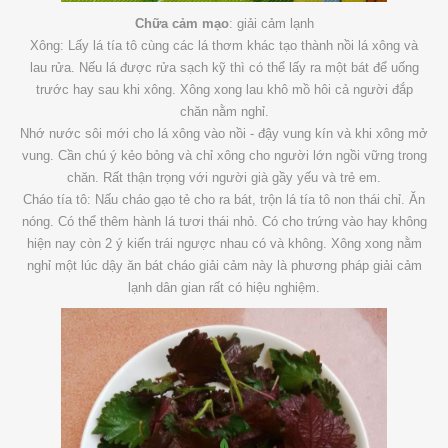
Chữa cảm mạo
: giải cảm lạnh
Xông: Lấy lá tía tô cùng các lá thơm khác tạo thành nồi lá xông và
lau rửa. Nếu lá được rửa sạch kỹ thì có thể lấy ra một bát để uống
trước hay sau khi xông. Xông xong lau khô mồ hôi cả người đắp
chăn nằm nghỉ.
Nhớ nước sôi mới cho lá xông vào nồi - đậy vung kín và khi xông mở
vung. Cần chú ý kẻo bỏng và chỉ xông cho người lớn ngồi vững trong
chăn. Rất thận trọng với người già gầy yếu và trẻ em.
Cháo tía tô: Nấu cháo gạo tẻ cho ra bát, trộn lá tía tô non thái chỉ. Ăn
nóng. Có thể thêm hành lá tươi thái nhỏ. Có cho trứng vào hay không
hiện nay còn 2 ý kiến trái ngược nhau có và không. Xông xong nằm
nghỉ một lúc dậy ăn bát cháo giải cảm này là phương pháp giải cảm
lạnh dân gian rất có hiệu nghiệm.