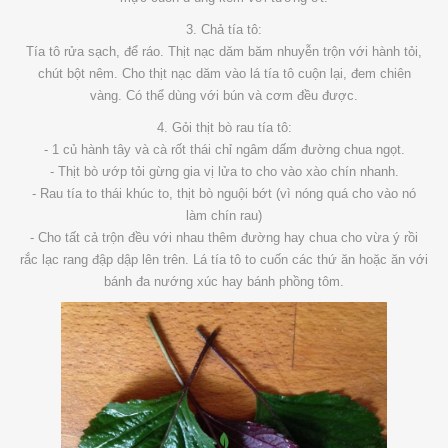
3. Chả tía tô:
Tía tô rửa sạch, để ráo. Thịt nạc dăm băm nhuyễn trộn với hành tỏi,
chút bột nêm. Cho thịt nạc dăm vào lá tía tô cuộn lại, đem chiên
vàng. Có thể dùng với bún và cơm đều được.
4. Gỏi thịt bò rau tía tô:
- 1 củ hành tây và cà rốt thái chỉ ngâm dấm đường chua ngọt.
- Thịt bò ướp tỏi gừng gia vị lửa to cho vào xào chín nhanh.
- Rau tía to thái khúc to, thịt bò nguội bớt (vì nóng quá cho vào nó
làm chín rau)
- Cho tất cả trộn đều với nhau thêm đường hay chua cho vừa ý rồi
rắc lạc rang đập dập lên trên. Lá tía tô to cuốn các thứ ăn hoặc ăn với
bánh đa nướng xúc hay bánh phồng tôm.