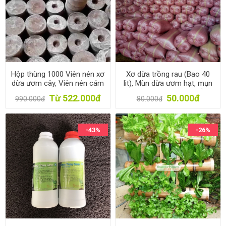
Hộp thùng 1000 Viên nén xơ
Xơ dừa trồng rau (Bao 40
dừa ươm cây, Viên nén cám
lit), Mùn dừa ươm hạt, mụn
mụn dừa ươm hạt, Viên nén
cám sơ dừa ươm cây Trồng
Từ 522.000đ
50.000đ
990.000đ
80.000đ
ươm cây non
hoa
-43%
-26%