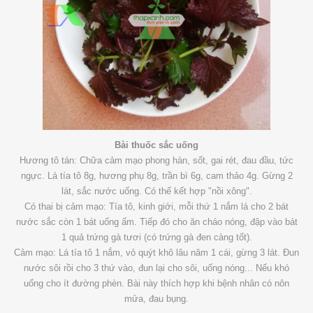
Bài thuốc sắc uống
Hương tô tán: Chữa cảm mạo phong hàn, sốt, gai rét, đau đầu, tức
ngực. Lá tía tô 8g, hương phụ 8g, trần bì 6g, cam thảo 4g. Gừng 2
lát, sắc nước uống. Có thể kết hợp "nồi xông".
Có thai bị cảm mạo: Tía tô, kinh giới, mỗi thứ 1 nắm lá cho 2 bát
nước sắc còn 1 bát uống ấm. Tiếp đó cho ăn cháo nóng, đập vào bát
1 quả trứng gà tươi (có trứng gà đen càng tốt).
Cảm mạo: Lá tía tô 1 nắm, vỏ quýt khô lâu năm 1 cái, gừng 3 lát. Đun
nước sôi rồi cho 3 thứ vào, đun lại cho sôi, uống nóng... Nếu khó
uống cho ít đường phèn. Bài này thích hợp khi bệnh nhân có nôn
mửa, đau bụng.