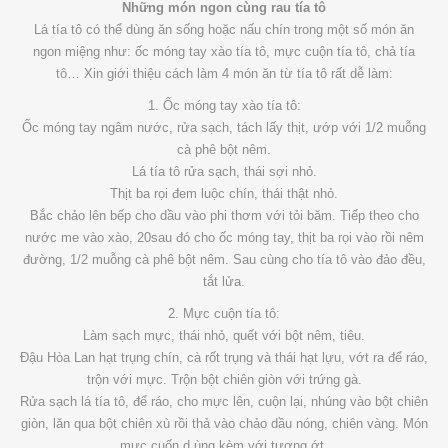
Những món ngon cùng rau tía tô
Lá tía tô có thể dùng ăn sống hoặc nấu chín trong một số món ăn
ngon miệng như: ốc móng tay xào tía tô, mực cuộn tía tô, chả tía
tô… Xin giới thiệu cách làm 4 món ăn từ tía tô rất dễ làm:
1. Ốc móng tay xào tía tô:
Ốc móng tay ngâm nước, rửa sạch, tách lấy thịt, ướp với 1/2 muỗng
cà phê bột nêm.
Lá tía tô rửa sạch, thái sợi nhỏ.
Thịt ba rọi đem luộc chín, thái thật nhỏ.
Bắc chảo lên bếp cho dầu vào phi thơm với tỏi băm. Tiếp theo cho
nước me vào xào, 20sau đó cho ốc móng tay, thịt ba rọi vào rồi nêm
đường, 1/2 muỗng cà phê bột nêm. Sau cùng cho tía tô vào đảo đều,
tắt lửa.
2. Mực cuộn tía tô:
Làm sạch mực, thái nhỏ, quết với bột nêm, tiêu.
Đậu Hòa Lan hạt trụng chín, cà rốt trụng và thái hạt lựu, vớt ra để ráo,
trộn với mực. Trộn bột chiên giòn với trứng gà.
Rửa sạch lá tía tô, để ráo, cho mực lên, cuộn lại, nhúng vào bột chiên
giòn, lăn qua bột chiên xù rồi thả vào chảo dầu nóng, chiên vàng. Món
mực cuốn d ùng kèm với tương ớt.