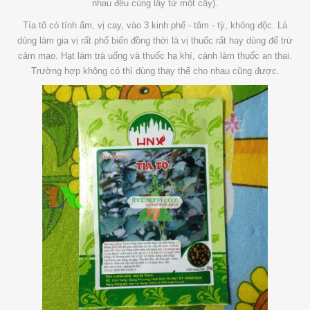
nhau đều cùng lấy từ một cây).
Tía tô có tính ấm, vị cay, vào 3 kinh phế - tâm - tỳ, không độc. Lá
dùng làm gia vị rất phổ biến đồng thời là vị thuốc rất hay dùng để trừ
cảm mạo. Hạt làm trà uống và thuốc hạ khí, cành làm thuốc an thai.
Trường hợp không có thì dùng thay thế cho nhau cũng được.