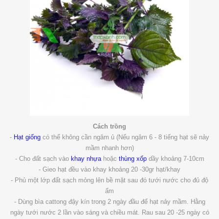
Cách trồng
-
Hạt giống
có thể không cần ngâm ủ (Nếu ngâm 6 - 8 tiếng hạt sẽ nảy
mầm nhanh hơn)
- Cho đất sạch vào
khay nhựa
hoặc
thùng xốp
dầy khoảng 7-10cm
- Gieo hạt đều vào khay khoảng 20 -30gr hạt/khay
- Phủ một lớp đất sạch mỏng lên bề mặt sau đó tưới nước cho đủ độ
ẩm
- Dùng bìa cattong đậy kín trong 2 ngày đầu để hạt nảy mầm. Hằng
ngày tưới nước 2 lần vào sáng và chiều mát. Rau sau 20 -25 ngày có