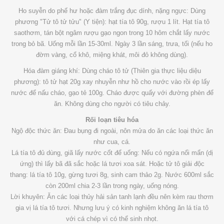
Ho suyễn do phế hư hoặc đàm trắng đục dính, nặng ngực: Dùng
phương "Tử tô tử tửu" (Y tiện): hạt tía tô 90g, rượu 1 lít. Hạt tía tô
saothơm, tán bột ngâm rượu gạo ngon trong 10 hôm chắt lấy nước
trong bỏ bã. Uống mỗi lần 15-30ml. Ngày 3 lần sáng, trưa, tối (nếu ho
đờm vàng, cổ khô, miệng khát, môi đỏ không dùng).
Hóa đàm giáng khí: Dùng cháo tô tử (Thiên gia thực liệu diệu
phương): tô tử hạt 20g xay nhuyễn như hồ cho nước vào rồi ép lấy
nước để nấu cháo, gạo tẻ 100g. Cháo được quấy với đường phèn để
ăn. Không dùng cho người có tiêu chảy.
Rối loạn tiêu hóa
Ngộ độc thức ăn: Đau bụng đi ngoài, nôn mửa do ăn các loại thức ăn
như cua, cá.
Lá tía tô đủ dùng, giã lấy nước cốt để uống: Nếu có ngứa nổi mẩn (dị
ứng) thì lấy bã đã sắc hoặc lá tươi xoa sát. Hoặc tử tô giải độc
thang: lá tía tô 10g, gừng tươi 8g, sinh cam thảo 2g. Nước 600ml sắc
còn 200ml chia 2-3 lần trong ngày, uống nóng.
Lời khuyên: Ăn các loại thủy hải sản tanh lạnh đều nên kèm rau thơm
gia vị lá tía tô tươi. Nhưng lưu ý có kinh nghiệm không ăn lá tía tô
với cá chép vì có thể sinh nhọt.