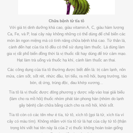
Chữa bệnh từ tía tô
Với giá trị dinh dưỡng khá cao, giàu vitamin A, C, giàu hàm lượng
Ca, Fe, và P, loại cây này không những có thể dùng để chế biến các
món ăn ngon miệng mà có tính năng chữa bệnh khá cao. Từ thân lá,
cành đến hạt của tía tô đều có thể sử dụng làm thuốc. Lá dùng làm
gia vị rất phổ biến đồng thời là vị thuốc rất hay dùng để trừ cảm mạo.
Hạt làm trà uống và thuốc hạ khí, cành làm thuốc an thai.
Các công dụng của tía tô thường được biết đến là: trị cảm lạnh, nôn
mửa, cảm sốt, sốt rét, nhức đầu, lợi tiểu, ra mồ hôi, bụng trướng, táo
bón, dị ứng, trúng độc, đau khớp xương...
Tía tô là vị thuốc được đông phương y dược xếp vào loại giải biểu
(làm cho ra mồ hôi) thuốc nhóm phát tán phong hàn (nhóm do lạnh
gây bệnh) cần chữa bằng cách cho ra mồ hôi, khỏi sốt.
Tía tô còn có các tên như é tía, tử tô, xích tô (gọi là tử, xích tía vì
cây có màu tím). Không nhầm với tía tô tử là hạt của cây tử tô (thận
trọng khi viết hai tên này là của 2 vị thuốc không hoàn toàn giống