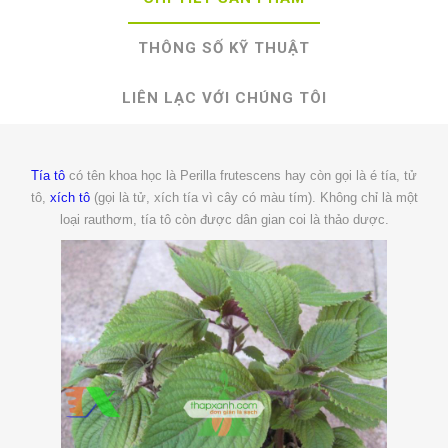
THÔNG SỐ KỸ THUẬT
LIÊN LẠC VỚI CHÚNG TÔI
Tía tô
có tên khoa học là Perilla frutescens hay còn gọi là é tía, tử
tô,
xích tô
(gọi là tử, xích tía vì cây có màu tím). Không chỉ là một
loại rauthơm, tía tô còn được dân gian coi là thảo dược.