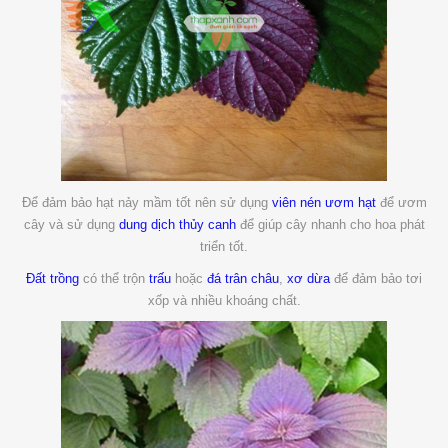
Để đảm bảo hạt nảy mầm tốt nên sử dụng
viên nén ươm hạt
để ươm
cây và sử dụng
dung dịch thủy canh
để giúp cây nhanh cho hoa phát
triển tốt.
Đất trồng
có thể trộn
trấu
hoặc
đá trân châu
,
xơ dừa
để đảm bảo tơi
xốp và nhiều khoáng chất.