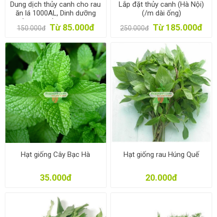
Dung dịch thủy canh cho rau
Lắp đặt thủy canh (Hà Nội)
ăn lá 1000AL, Dinh dưỡng
(/m dài ống)
thủy canh trồng rau 1l * 2,
Từ 85.000đ
Từ 185.000đ
150.000đ
250.000đ
Phân bón thủy sinh
Hạt giống Cây Bạc Hà
Hạt giống rau Húng Quế
35.000đ
20.000đ