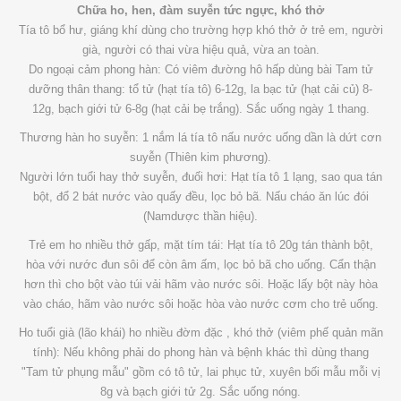
Chữa ho, hen, đàm suyễn tức ngực, khó thở
Tía tô bổ hư, giáng khí dùng cho trường hợp khó thở ở trẻ em, người
già, người có thai vừa hiệu quả, vừa an toàn.
Do ngoại cảm phong hàn: Có viêm đường hô hấp dùng bài Tam tử
dưỡng thân thang: tổ tử (hạt tía tô) 6-12g, la bạc tử (hạt cải củ) 8-
12g, bạch giới tử 6-8g (hạt cải bẹ trắng). Sắc uống ngày 1 thang.
Thương hàn ho suyễn: 1 nắm lá tía tô nấu nước uống dần là dứt cơn
suyễn (Thiên kim phương).
Người lớn tuổi hay thở suyễn, đuối hơi: Hạt tía tô 1 lạng, sao qua tán
bột, đổ 2 bát nước vào quấy đều, lọc bỏ bã. Nấu cháo ăn lúc đói
(Namdược thần hiệu).
Trẻ em ho nhiều thở gấp, mặt tím tái: Hạt tía tô 20g tán thành bột,
hòa với nước đun sôi để còn âm ấm, lọc bỏ bã cho uống. Cẩn thận
hơn thì cho bột vào túi vải hãm vào nước sôi. Hoặc lấy bột này hòa
vào cháo, hãm vào nước sôi hoặc hòa vào nước cơm cho trẻ uống.
Ho tuổi già (lão khái) ho nhiều đờm đặc , khó thở (viêm phế quản mãn
tính): Nếu không phải do phong hàn và bệnh khác thì dùng thang
"Tam tử phụng mẫu" gồm có tô tử, lai phục tử, xuyên bối mẫu mỗi vị
8g và bạch giới tử 2g. Sắc uống nóng.