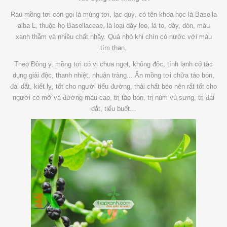
Rau mồng tơi còn gọi là mùng tơi, lạc quỳ, có tên khoa học là Basella
alba L, thuộc họ Basellaceae, là loại dây leo, lá to, dày, dòn, màu
xanh thẫm và nhiều chất nhầy. Quả nhỏ khi chín có nước với màu
tím than.
Theo Đông y, mồng tơi có vị chua ngọt, không độc, tính lạnh có tác
dụng giải độc, thanh nhiệt, nhuận tràng... Ăn mồng tơi chữa táo bón,
đái dắt, kiết lỵ, tốt cho người tiểu đường, thải chất béo nên rất tốt cho
người có mỡ và đường máu cao, trị táo bón, trị núm vú sưng, trị đái
dắt, tiểu buốt…