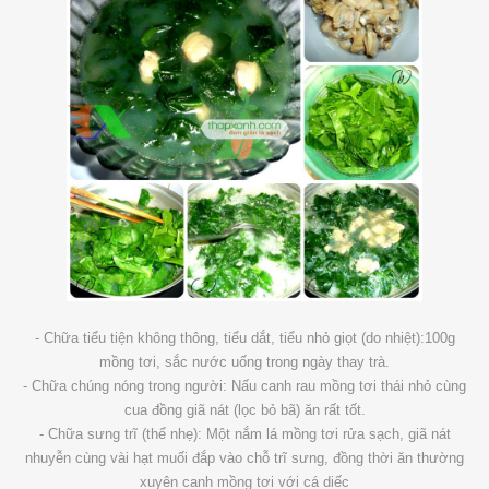
- Chữa tiểu tiện không thông, tiểu dắt, tiểu nhỏ giọt (do nhiệt):100g
mồng tơi, sắc nước uống trong ngày thay trà.
- Chữa chúng nóng trong người: Nấu canh rau mồng tơi thái nhỏ cùng
cua đồng giã nát (lọc bỏ bã) ăn rất tốt.
- Chữa sưng trĩ (thể nhẹ): Một nắm lá mồng tơi rửa sạch, giã nát
nhuyễn cùng vài hạt muối đắp vào chỗ trĩ sưng, đồng thời ăn thường
xuyên canh mồng tơi với cá diếc