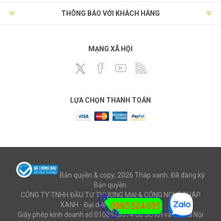
THÔNG BÁO VỚI KHÁCH HÀNG
MẠNG XÃ HỘI
LỰA CHỌN THANH TOÁN
Bản quyền & copy; 2026 Tháp xanh. Đã đăng ký
Bản quyền.
CÔNG TY TNHH ĐẦU TƯ THƯƠNG MẠI & CÔNG NGHỆ THÁP
XANH - Đại diện: Ông Mai Văn Cử
Giấy phép kinh doanh số:0108528074 do Sở KH và ĐT Hà Nội