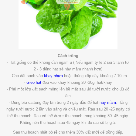
Cách trồng
- Hạt giống có thể không cần ngâm ủ ( Nếu ngâm tỷ lệ 2 sôi 3 lạnh từ
2 - 3 tiếng hạt sẽ nảy mầm nhanh hơn)
- Cho đất sạch vào
khay nhựa
hoặc thùng xốp dầy khoảng 7-10cm
-
Gieo hạt
đều vào khay khoảng 20 -30gr hạt/khay
- Phủ một lớp đất sạch mỏng lên bề mặt sau đó tưới nước cho đủ độ
ẩm
- Dùng bìa cattong đậy kín trong 2 ngày đầu để hạt
nảy mầm
. Hằng
ngày tưới nước 2 lần vào sáng và chiều mát. Rau sau 20 -25 ngày có
thể thu hoạch. Rau có thể được thu hoạch trong khoảng 30 -45 ngày.
Không nên thu hoạch sau 45 ngày khi đó rau sẽ bị già.
Sau thu hoạch nhặt bỏ rễ cho thêm 30% đất mới để trồng tiếp.