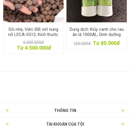
Sỏi nhẹ, Viên đất sét nung
Dung dịch thủy canh cho rau
nở LECA-0512, Kích thước
ăn lá 1000AL, Dinh dưỡng
05-12mm, Expanded clay
thủy canh trồng rau 1l * 2,
6.000.000đ
Từ 85.000đ
150.000đ
pebbles LECA
Phân bón thủy sinh
Từ 4.500.000đ
THÔNG TIN
TÀI KHOẢN CỦA TÔI