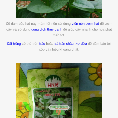
Để đảm bảo hạt nảy mầm tốt nên sử dụng
viên nén ươm hạt
để ươm
cây và sử dụng
dung dịch thủy canh
để giúp cây nhanh cho hoa phát
triển tốt.
Đất trồng
có thể trộn
trấu
hoặc
đá trân châu
,
xơ dừa
để đảm bảo tơi
xốp và nhiều khoáng chất.