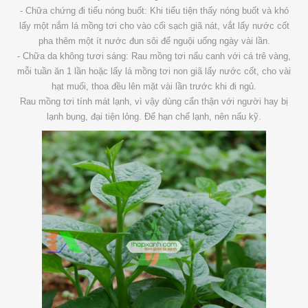
- Chữa chứng đi tiểu nóng buốt: Khi tiểu tiện thấy nóng buốt và khó
lấy một nắm lá mồng tơi cho vào cối sạch giã nát, vắt lấy nước cốt
pha thêm một ít nước đun sôi để nguội uống ngày vài lần.
- Chữa da không tươi sáng: Rau mồng tơi nấu canh với cá trê vàng,
mỗi tuần ăn 1 lần hoặc lấy lá mồng tơi non giã lấy nước cốt, cho vài
hạt muối, thoa đều lên mặt vài lần trước khi đi ngủ.
Rau mồng tơi tính mát lạnh, vì vậy dùng cẩn thận với người hay bị
lạnh bụng, đại tiện lỏng. Để hạn chế lạnh, nên nấu kỹ.