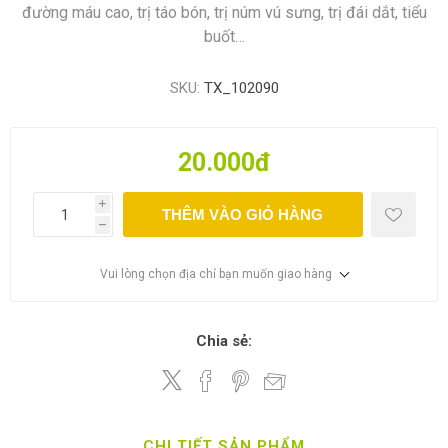
đường máu cao, trị táo bón, trị núm vú sưng, trị đái dắt, tiểu
buốt…
SKU:
TX_102090
20.000đ
i
THÊM VÀO GIỎ HÀNG
h
Vui lòng chọn địa chỉ bạn muốn giao hàng
Chia sẻ:
CHI TIẾT SẢN PHẨM