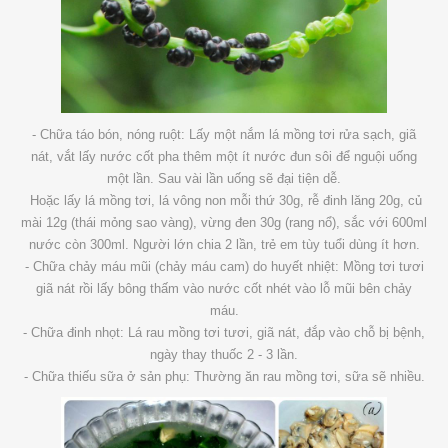
- Chữa táo bón, nóng ruột: Lấy một nắm lá mồng tơi rửa sạch, giã
nát, vắt lấy nước cốt pha thêm một ít nước đun sôi để nguội uống
một lần. Sau vài lần uống sẽ đại tiện dễ.
Hoặc lấy lá mồng tơi, lá vông non mỗi thứ 30g, rễ đinh lăng 20g, củ
mài 12g (thái mỏng sao vàng), vừng đen 30g (rang nổ), sắc với 600ml
nước còn 300ml. Người lớn chia 2 lần, trẻ em tùy tuổi dùng ít hơn.
- Chữa chảy máu mũi (chảy máu cam) do huyết nhiệt: Mồng tơi tươi
giã nát rồi lấy bông thấm vào nước cốt nhét vào lỗ mũi bên chảy
máu.
- Chữa đinh nhọt: Lá rau mồng tơi tươi, giã nát, đắp vào chỗ bị bệnh,
ngày thay thuốc 2 - 3 lần.
- Chữa thiếu sữa ở sản phụ: Thường ăn rau mồng tơi, sữa sẽ nhiều.