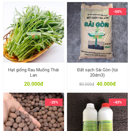
-50%
Hạt giống Rau Muống Thái
Đất sạch Sài Gòn (túi
Lan
20dm3)
20.000đ
40.000đ
80.000đ
-25%
-43%