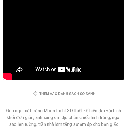
THÊM VÀO DANH SÁCH SO SÁNH
Đèn ngủ mặt trăng Moon Light 3D thiết kế hiện đại với hình
khối đơn giản, ánh sáng êm dịu phản chiếu hình trăng, ngôi
sao lên tường, trần nhà làm tăng sự ấm áp cho bạn giấc