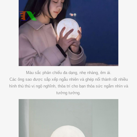
Màu sắc phản chiếu đa dạng, nhẹ nhàng, êm ái.
Các ông sao được sắp xếp ngẫu nhiên và ghép nối thành rất nhiều
hình thù thú vị ngộ nghĩnh, thỏa trí cho bạn thỏa sức ngắm nhìn và
tưởng tưởng.