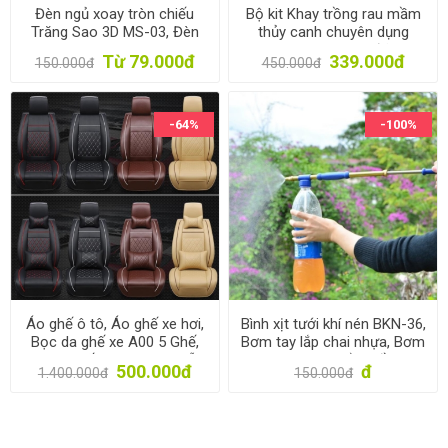
Đèn ngủ xoay tròn chiếu
Bộ kit Khay trồng rau mầm
Trăng Sao 3D MS-03, Đèn
thủy canh chuyên dụng
trang trí cho bé, Đèn phòng
TKM-6.3, Khay, Giá đỡ, Vòi
Từ 79.000đ
339.000đ
150.000đ
450.000đ
ngủ gia đình tự xoay
xịt, Hạt giống
-64%
-100%
Áo ghế ô tô, Áo ghế xe hơi,
Bình xịt tưới khí nén BKN-36,
Bọc da ghế xe A00 5 Ghế,
Bơm tay lắp chai nhựa, Bơm
Trùm ghế cho xe 4-5 chỗ
phun sương bằng đồng
500.000đ
đ
1.400.000đ
150.000đ