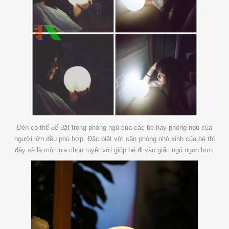
Đèn có thể để đặt trong phòng ngủ của các bé hay phòng ngủ của
người lớn đều phù hợp. Đặc biệt với căn phòng nhỏ xinh của bé thì
đây sẽ là một lựa chọn tuyệt vời giúp bé đi vào giấc ngủ ngon hơn.