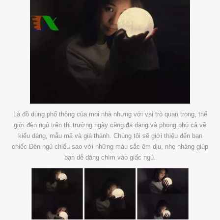
Là đồ dùng phổ thông của mọi nhà nhưng với vai trò quan trọng, thế
giới đèn ngủ trên thị trường ngày càng đa dạng và phong phú cả về
kiểu dáng, mẫu mã và giá thành. Chúng tôi sẽ giới thiệu đến bạn
chiếc Đèn ngủ chiếu sao với những màu sắc êm dịu, nhẹ nhàng giúp
bạn dễ dàng chìm vào giấc ngủ.