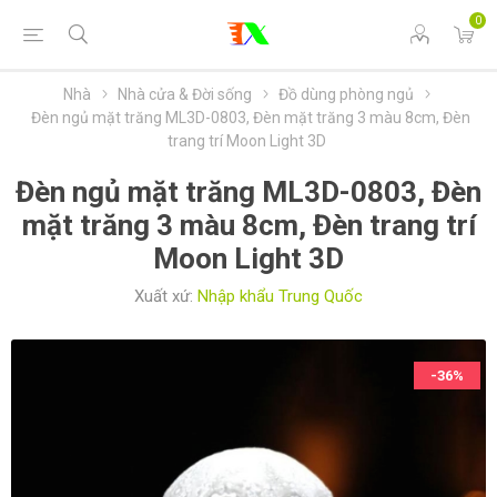
0
Nhà
Nhà cửa & Đời sống
Đồ dùng phòng ngủ
Đèn ngủ mặt trăng ML3D-0803, Đèn mặt trăng 3 màu 8cm, Đèn
trang trí Moon Light 3D
Đèn ngủ mặt trăng ML3D-0803, Đèn
mặt trăng 3 màu 8cm, Đèn trang trí
Moon Light 3D
Xuất xứ:
Nhập khẩu Trung Quốc
-36%