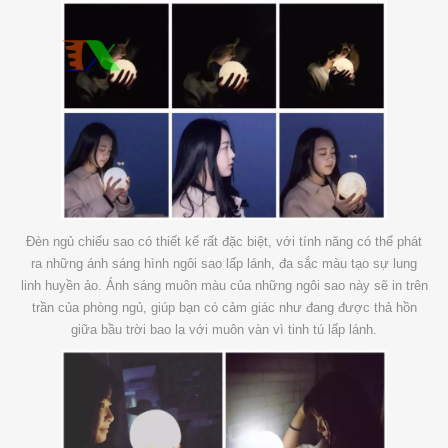
Đèn ngủ chiếu sao có thiết kế rất đặc biệt, với tính năng có thể phát
ra những ánh sáng hình ngôi sao lấp lánh, đa sắc màu tạo sự lung
linh huyền ảo. Ánh sáng muôn màu của những ngôi sao này sẽ in trên
trần của phòng ngủ, giúp bạn có cảm giác như đang được thả hồn
giữa bầu trời bao la với muôn vàn vì tinh tú lấp lánh.