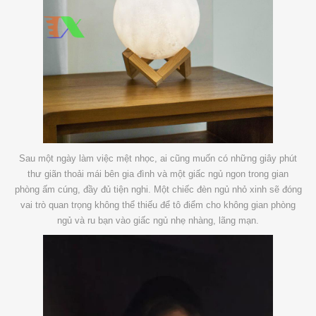
Sau một ngày làm việc mệt nhọc, ai cũng muốn có những giây phút
thư giãn thoải mái bên gia đình và một giấc ngủ ngon trong gian
phòng ấm cúng, đầy đủ tiện nghi. Một chiếc đèn ngủ nhỏ xinh sẽ đóng
vai trò quan trọng không thể thiếu để tô điểm cho không gian phòng
ngủ và ru bạn vào giấc ngủ nhẹ nhàng, lãng mạn.