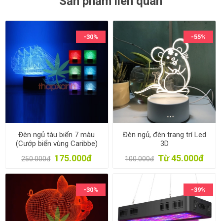
Sản phẩm liên quan
-30%
-55%
Đèn ngủ tàu biển 7 màu
Đèn ngủ, đèn trang trí Led
(Cướp biển vùng Caribbe)
3D
175.000đ
Từ 45.000đ
250.000đ
100.000đ
-30%
-39%