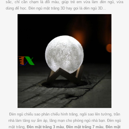
sắc, chỉ cần chạm là đổi màu, giúp trẻ em vừa làm đèn ngủ, vừa
dùng để học. Đèn ngủ mặt trăng 3D hay gọi là đèn ngủ 3D...
Đèn ngủ chiếu sao phản chiếu hình trăng, ngôi sao lên tường, trần
nhà làm tăng sự ấm áp, lãng mạn cho phòng ngủ nhà bạn. Đèn ngủ
mặt trăng,
Đèn mặt trăng 3 màu
,
Đèn mặt trăng 7 màu
,
Đèn mặt