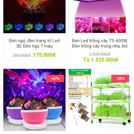
Đèn ngủ, đèn trang trí Led
Đèn Led trồng cây TS-600W,
3D, Đèn ngủ 7 màu
Đèn trồng cây trong nhà, led
grow light
175.000đ
2.500.000đ
250.000đ
Từ 1.535.000đ
-47%
-25%