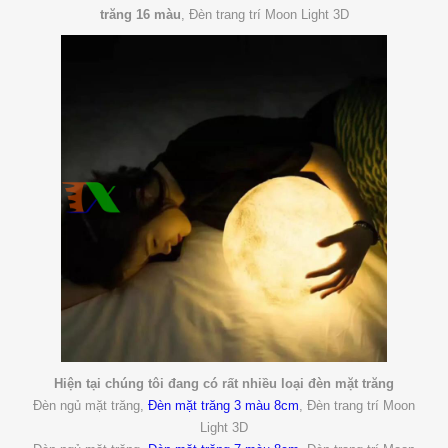
trăng 16 màu
,
Đèn trang trí Moon Light 3D
Hiện tại chúng tôi đang có rất nhiều loại đèn mặt trăng
Đèn ngủ mặt trăng,
Đèn mặt trăng 3 màu 8cm
, Đèn trang trí Moon
Light 3D