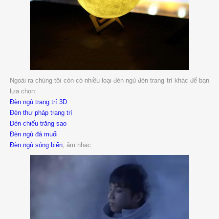
Ngoài ra chúng tôi còn có nhiều loại đèn ngủ đèn trang trí khác để bạn
lựa chọn:
Đèn ngủ trang trí 3D
Đèn thư pháp trang trí
Đèn chiếu trăng sao
Đèn ngủ đá muối
Đèn ngủ sóng biển
, âm nhạc