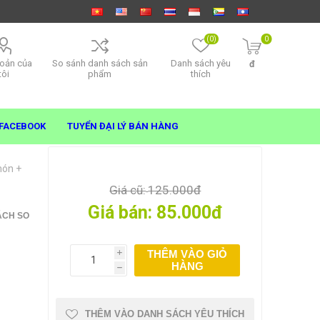
(0)
0
hoản của
So sánh danh sách sản
Danh sách yêu
đ
tôi
phẩm
thích
FACEBOOK
TUYỂN ĐẠI LÝ BÁN HÀNG
món +
Giá cũ:
125.000đ
Giá bán:
85.000đ
ÁCH SO
THÊM VÀO GIỎ
i
HÀNG
h
THÊM VÀO DANH SÁCH YÊU THÍCH