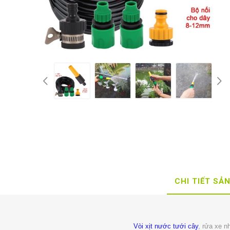
CHI TIẾT SẢ
Vòi xịt nước tưới cây
, rửa xe n