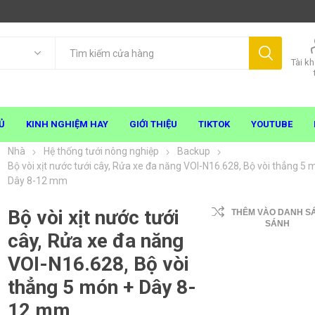
Tài k
Ủ
KINH NGHIỆM HAY
GIỚI THIỆU
TIKTOK
YOUTUBE
Nhà
Hệ thống tưới nông nghiệp
Backup
Bộ vòi xịt nước tưới cây, Rửa xe đa năng VOI-N16.628, Bộ vòi thẳng 5 
Dây 8-12 mm
Bộ vòi xịt nước tưới
THÊM VÀO DANH S
SÁNH
cây, Rửa xe đa năng
VOI-N16.628, Bộ vòi
thẳng 5 món + Dây 8-
12 mm