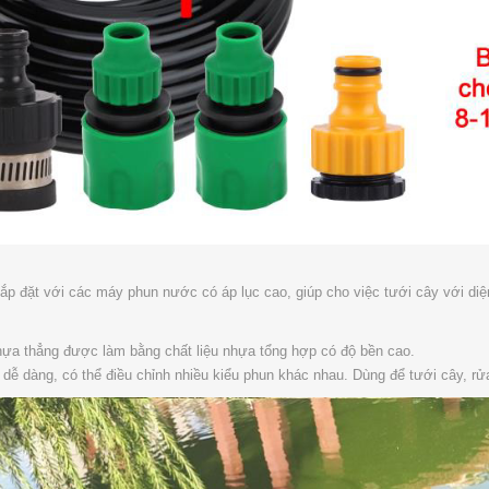
ắp đặt với các máy phun nước có áp lục cao, giúp cho việc tưới cây với diệ
hựa thẳng được làm bằng chất liệu nhựa tổng hợp có độ bền cao.
 dễ dàng, có thể điều chỉnh nhiều kiểu phun khác nhau. Dùng để tưới cây, rử