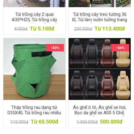
Túi trồng cây 2 quai
Túi trồng cây treo tường 36
Φ30*H25, Túi trồng cây
lỗ, Túi làm vườn tường trang
công trình bằng Vải địa kỹ
trí, Túi trồng hoa, rau, cây
Từ 5.100đ
Từ 113.400đ
9.000đ
230.000đ
thuật không dệt
cảnh
-43%
-64%
Tháp trồng rau dạng túi
Áo ghế ô tô, Áo ghế xe hơi,
D35X40, Túi trồng rau nhiều
Bọc da ghế xe A00 5 Ghế,
miệng có quai xách, Túi
Trùm ghế cho xe 4-5 chỗ
Từ 65.500đ
500.000đ
115.000đ
1.400.000đ
trồng hoa, Túi trồng cây