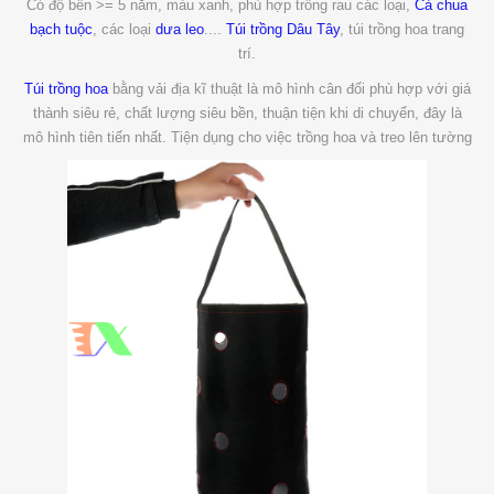
Có độ bền >= 5 năm, màu xanh, phù hợp trồng rau các loại,
Cà chua
bạch tuộc
, các loại
dưa leo
....
Túi trồng Dâu Tây
, túi trồng hoa trang
trí.
Túi trồng hoa
bằng vải địa kĩ thuật là mô hình cân đối phù hợp với giá
thành siêu rẻ, chất lượng siêu bền, thuận tiện khi di chuyển, đây là
mô hình tiên tiến nhất. Tiện dụng cho việc trồng hoa và treo lên tường