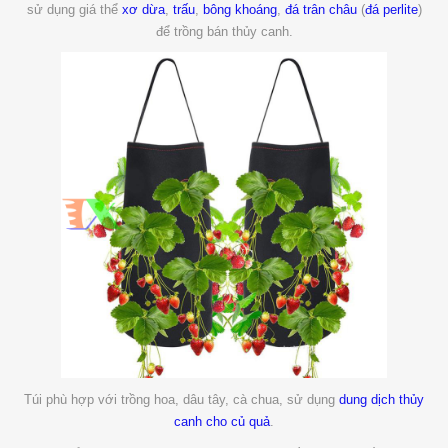
sử dụng giá thể
xơ dừa
,
trấu
,
bông khoáng
,
đá trân châu
(
đá perlite
)
để trồng bán thủy canh.
Túi phù hợp với trồng hoa, dâu tây, cà chua, sử dụng
dung dịch thủy
canh cho củ quả
.