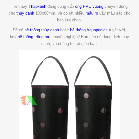
Hiên nay
Thapxanh
đang cung cấp
ống PVC vuông
chuyên dụng
cho
thủy canh
100x60mm, và có rất nhiều
mẫu rọ
đầy màu sắc cho
bạn lựa chọn.
Để có
hệ thống thủy canh
hoặc
hệ thống Aquaponics
tuyệt vời,
hay
hệ thống trồng rau
chuyên nghiệp? Bạn cần có dung dịch thủy
canh, và chúng tôi sẽ giúp bạn.