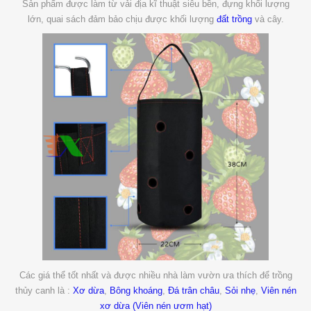
Sản phẩm được làm từ vải địa kĩ thuật siêu bền, đựng khối lượng
lớn, quai sách đảm bảo chịu được khối lượng
đất trồng
và cây.
Các giá thể tốt nhất và được nhiều nhà làm vườn ưa thích để trồng
thủy canh là :
Xơ dừa
,
Bông khoáng
,
Đá trân châu
,
Sỏi nhẹ
,
Viên nén
xơ dừa (Viên nén ươm hạt)