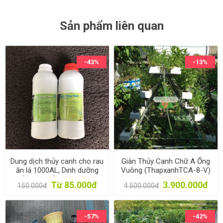
Sản phẩm liên quan
-43%
-13%
Dung dịch thủy canh cho rau
Giàn Thủy Canh Chữ A Ống
ăn lá 1000AL, Dinh dưỡng
Vuông (ThapxanhTCA-8-V)
thủy canh trồng rau 1l * 2,
Từ 85.000đ
3.900.000đ
150.000đ
4.500.000đ
Phân bón thủy sinh
-57%
-42%