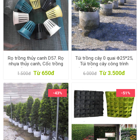
Rọ trồng thủy canh D57. Rọ
Túi trồng cây 0 quai Φ25*25,
nhựa thủy canh, Cốc trồng
Túi trồng cây công trình
rau thủy canh, Rọ đựng giá
bằng Vải địa kỹ thuật không
Từ 650đ
Từ 3.500đ
1.500đ
6.000đ
thể thủy canh
dệt
-43%
-51%