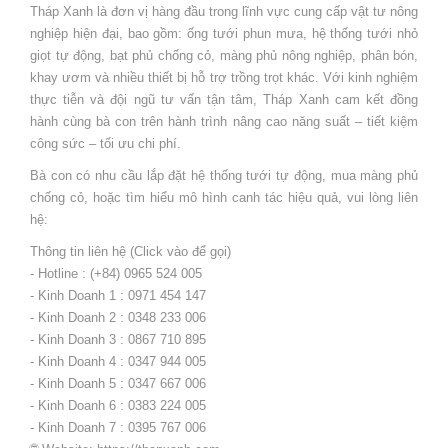
Tháp Xanh là đơn vị hàng đầu trong lĩnh vực cung cấp vật tư nông
nghiệp hiện đại, bao gồm: ống tưới phun mưa, hệ thống tưới nhỏ
giọt tự động, bạt phủ chống cỏ, màng phủ nông nghiệp, phân bón,
khay ươm và nhiều thiết bị hỗ trợ trồng trọt khác. Với kinh nghiệm
thực tiễn và đội ngũ tư vấn tận tâm, Tháp Xanh cam kết đồng
hành cùng bà con trên hành trình nâng cao năng suất – tiết kiệm
công sức – tối ưu chi phí.
Bà con có nhu cầu lắp đặt hệ thống tưới tự động, mua màng phủ
chống cỏ, hoặc tìm hiểu mô hình canh tác hiệu quả, vui lòng liên
hệ:
Thông tin liên hệ (Click vào để gọi)
- Hotline : (+84) 0965 524 005
- Kinh Doanh 1 : 0971 454 147
- Kinh Doanh 2 : 0348 233 006
- Kinh Doanh 3 : 0867 710 895
- Kinh Doanh 4 : 0347 944 005
- Kinh Doanh 5 : 0347 667 006
- Kinh Doanh 6 : 0383 224 005
- Kinh Doanh 7 : 0395 767 006