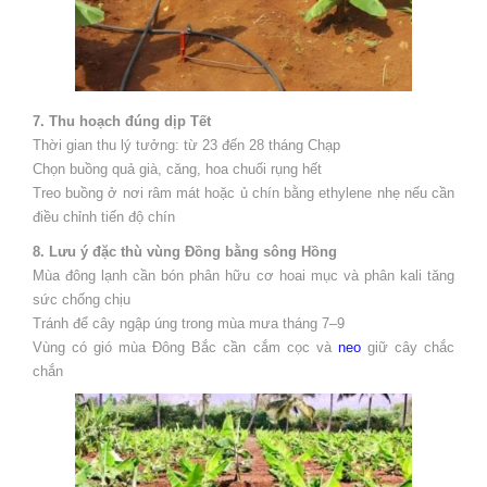
7. Thu hoạch đúng dịp Tết
Thời gian thu lý tưởng: từ 23 đến 28 tháng Chạp
Chọn buồng quả già, căng, hoa chuối rụng hết
Treo buồng ở nơi râm mát hoặc ủ chín bằng ethylene nhẹ nếu cần
điều chỉnh tiến độ chín
8. Lưu ý đặc thù vùng Đồng bằng sông Hồng
Mùa đông lạnh cần bón phân hữu cơ hoai mục và phân kali tăng
sức chống chịu
Tránh để cây ngập úng trong mùa mưa tháng 7–9
Vùng có gió mùa Đông Bắc cần cắm cọc và
neo
giữ cây chắc
chắn