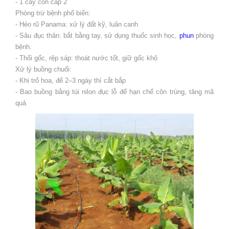
- 1 cây con cấp 2
Phòng trừ bệnh phổ biến:
- Héo rũ Panama: xử lý đất kỹ, luân canh
- Sâu đục thân: bắt bằng tay, sử dụng thuốc sinh học,
phun
phòng
bệnh.
- Thối gốc, rệp sáp: thoát nước tốt, giữ gốc khô
Xử lý buồng chuối:
- Khi trổ hoa, để 2–3 ngày thì cắt bắp
- Bao buồng bằng túi nilon đục lỗ để hạn chế côn trùng, tăng mã
quả