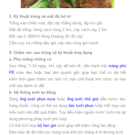
3. Kỹ thuật trồng và mật độ bố trí
Trồng vào chiều mát, đặt cây thẳng đứng, lấp kín gốc
Mật độ trồng: hàng cách hàng 2.5m, cây cách cây 2.5m
Mỗi sào (~360m²) trồng khoảng 25–30 cây
Cắm cọc và chằng dây giữ cây nếu vùng gió mạnh
4. Chăm sóc sau trồng và kỹ thuật ứng dụng
a. Phủ màng chống cỏ
Sau trồng 7–10 ngày, khi cây đã bén rễ, tiến hành trải
màng phủ
PE
màu đen hoặc bạc đen quanh gốc giúp hạn chế cỏ dại tiết
kiệm thời gian chăm sóc làm cỏ, hạn chế thoát hơi nước và hạn
chế sâu bệnh từ đất.
b. Hệ thống tưới tự động
Dùng
ống tưới phun mưa
hoặc
ống tưới nhỏ giọt
dẫn nước dọc
hàng chuối, cũng có thể sử dụng
béc tưới phun
hoặc kết hợp các
kiểu tưới nếu đất quá thấm. Tùy điều kiện nguồn nước tưới mà áp
dụng phương pháp tưới phù hợp
Có thể tích hợp
bộ hẹn giờ
tưới giúp tiết kiệm công lao động
Đảm bảo độ ẩm liên tục trong mùa khô (từ tháng 4–9 dương lịch)