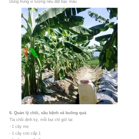
Dùng trung vi lượng nếu đất bạc màu
6. Quản lý chồi, sâu bệnh và buồng quả
Tỉa chồi định kỳ, mỗi bụi chỉ giữ lại:
- 1 cây mẹ
- 1 cây con cấp 1