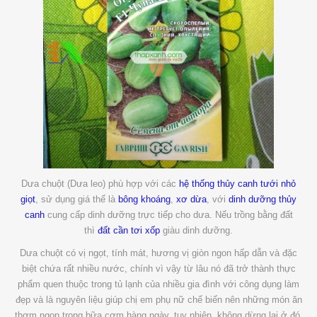
Dưa chuột (Dưa leo) phù hợp với các
hệ thống thủy canh
tưới nhỏ
giọt
, sử dụng giá thể là
bông khoáng
,
xơ dừa
, với
dinh dưỡng thủy
canh
cung cấp dinh dưỡng trực tiếp cho dưa. Nếu trồng bằng đất
thì
đất cần tơi xốp
giàu dinh dưỡng.
Dưa chuột có vị ngọt, tính mát, hương vị giòn ngon hấp dẫn và đặc
biệt chứa rất nhiều nước, chính vì vậy từ lâu nó đã trở thành thực
phẩm quen thuộc trong tủ lạnh của nhiều gia đình với công dụng làm
đẹp và là nguyên liệu giúp chị em phụ nữ chế biến nên những món ăn
thơm ngon trong bữa cơm hàng ngày, tuy nhiên, không dừng lại ở đó,