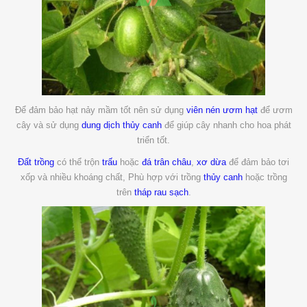
Để đảm bảo hạt nảy mầm tốt nên sử dụng
viên nén ươm hạt
để ươm
cây và sử dụng
dung dịch thủy canh
để giúp cây nhanh cho hoa phát
triển tốt.
Đất trồng
có thể trộn
trấu
hoặc
đá trân châu
,
xơ dừa
để đảm bảo tơi
xốp và nhiều khoáng chất, Phù hợp với trồng
thủy canh
hoặc trồng
trên
tháp rau sạch
.