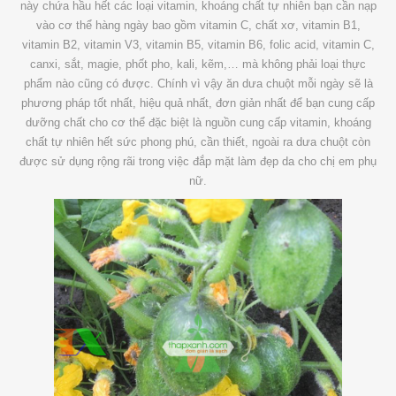
này chứa hầu hết các loại vitamin, khoáng chất tự nhiên bạn cần nạp
vào cơ thể hàng ngày bao gồm vitamin C, chất xơ, vitamin B1,
vitamin B2, vitamin V3, vitamin B5, vitamin B6, folic acid, vitamin C,
canxi, sắt, magie, phốt pho, kali, kẽm,… mà không phải loại thực
phẩm nào cũng có được. Chính vì vậy ăn dưa chuột mỗi ngày sẽ là
phương pháp tốt nhất, hiệu quả nhất, đơn giản nhất để bạn cung cấp
dưỡng chất cho cơ thể đặc biệt là nguồn cung cấp vitamin, khoáng
chất tự nhiên hết sức phong phú, cần thiết, ngoài ra dưa chuột còn
được sử dụng rộng rãi trong việc đắp mặt làm đẹp da cho chị em phụ
nữ.