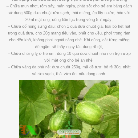
– Chữa mụn nhọt, rôm sẩy, mẩn ngứa, phát sốt cho trẻ em bằng cách
sử dụng 500g dưa chuột rửa sạch, thái miếng, ép lấy nước, hòa với
20ml mật ong, uống liên tục trong vòng 5-7 ngày;
– Chữa cổ họng sưng đau: chọn 1 quả dưa chuột già, loại bỏ hết hạt
trong quả dưa, cho 20g mang tiêu vào, phết cho đều, phơi trong râm
cho đến khô, không phơi ngoài nắng nhé. Khi dùng, cắt từng miếng
để ngậm sẽ thấy ngay tác dụng rõ rệt;
– Chữa chứng lỵ ở trẻ em: dùng 10 quả dưa chuột nhỏ non trộn ướp
với mật ong cho bé ăn nhé;
– Chữa vàng da phù nề: dưa chuột 250g, mã đề tươi bỏ rễ 30g, nhặt
và rửa sạch, thái vừa ăn, nấu dạng canh.