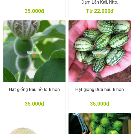
Đạm Lân Kali, Nitơ,
Phosphate, Kali, Phân bón
35.000đ
Từ 22.000đ
tổng hợp
Hạt giống Bầu hồ lô tí hon
Hạt giống Dưa hấu tí hon
35.000đ
35.000đ