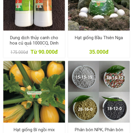
Dung dịch thủy canh cho
Hạt giống Bầu Thiên Nga
hoa củ quả 1000CQ, Dinh
dưỡng thủy canh trồng rau
Từ 90.000đ
35.000đ
175.000đ
1l * 2, Phân bón thủy sinh
Hạt giống Bí ngồi mix
Phân bón NPK, Phân bón