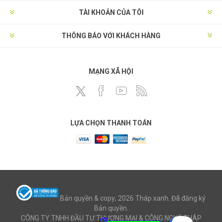
TÀI KHOẢN CỦA TÔI
THÔNG BÁO VỚI KHÁCH HÀNG
MẠNG XÃ HỘI
LỰA CHỌN THANH TOÁN
Bản quyền & copy; 2026 Tháp xanh. Đã đăng ký
Bản quyền.
CÔNG TY TNHH ĐẦU TƯ THƯƠNG MẠI & CÔNG NGHỆ THÁP