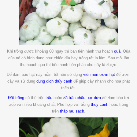
Khi trồng được khoảng 60 ngày thì bạn tiến hành thu hoạch
quả
. Qủa
của nó có hình dạng như chiếc đĩa bay trông rất lạ lẫm. Sau mỗi lần
thu hoạch quả thì tiến hành bón phân cho cây là được.
Để đảm bảo hạt nảy mầm tốt nên sử dụng
viên nén ươm hạt
để ươm
cây và sử dụng
dung dịch thủy canh
để giúp cây nhanh cho hoa phát
triển tốt.
Đất trồng
có thể trộn
trấu
hoặc
đá trân châu
,
xơ dừa
để đảm bảo tơi
xốp và nhiều khoáng chất, Phù hợp với trồng
thủy canh
hoặc trồng
trên
tháp rau sạch
.