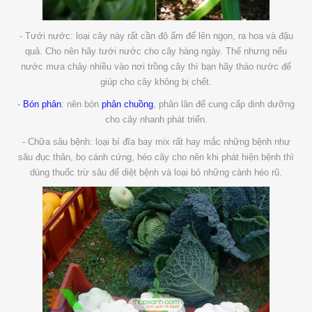
- Tưới nước: loại cây này rất cần độ ẩm để lên ngọn, ra hoa và đậu
quả. Cho nên hãy tưới nước cho cây hàng ngày. Thế nhưng nếu
nước mưa chảy nhiều vào nơi trồng cây thì bạn hãy tháo nước để
giúp cho cây không bị chết.
-
Bón phân
: nên bón
phân chuồng
, phân lân để cung cấp dinh dưỡng
cho cây nhanh phát triển.
- Chữa sâu bệnh: loại bí đĩa bay mix rất hay mắc những bệnh như
sâu đục thân, bọ cánh cứng, héo cây cho nên khi phát hiện bệnh thì
dùng thuốc trừ sâu để diệt bệnh và loại bỏ những cành héo rũ.