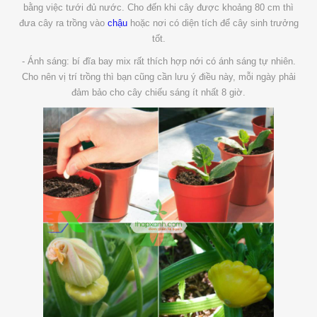
bằng việc tưới đủ nước. Cho đến khi cây được khoảng 80 cm thì
đưa cây ra trồng vào
chậu
hoặc nơi có diện tích để cây sinh trưởng
tốt.
- Ánh sáng: bí đĩa bay mix rất thích hợp nới có ánh sáng tự nhiên.
Cho nên vị trí trồng thì bạn cũng cần lưu ý điều này, mỗi ngày phải
đảm bảo cho cây chiếu sáng ít nhất 8 giờ.