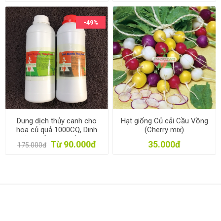
-49%
Dung dịch thủy canh cho
Hạt giống Củ cải Cầu Vồng
hoa củ quả 1000CQ, Dinh
(Cherry mix)
dưỡng thủy canh trồng rau
Từ 90.000đ
35.000đ
175.000đ
1l * 2, Phân bón thủy sinh