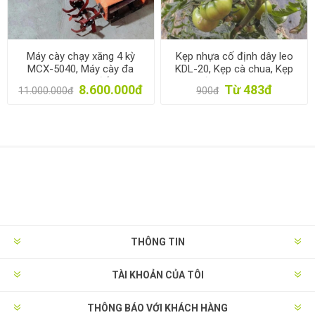
Máy cày chạy xăng 4 kỳ
Kẹp nhựa cố định dây leo
MCX-5040, Máy cày đa
KDL-20, Kẹp cà chua, Kẹp
năng, Máy làm đất 6HP
dưa lưới, dưa leo, Kẹp nho,
8.600.000đ
Từ 483đ
11.000.000đ
900đ
Kẹp hoa
THÔNG TIN
TÀI KHOẢN CỦA TÔI
THÔNG BÁO VỚI KHÁCH HÀNG