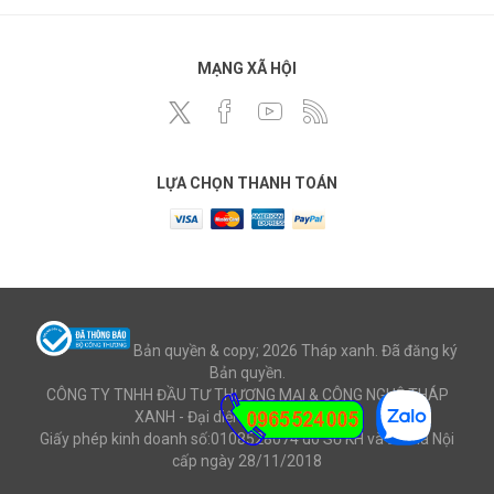
MẠNG XÃ HỘI
LỰA CHỌN THANH TOÁN
Bản quyền & copy; 2026 Tháp xanh. Đã đăng ký
Bản quyền.
CÔNG TY TNHH ĐẦU TƯ THƯƠNG MẠI & CÔNG NGHỆ THÁP
XANH - Đại diện: Ông Mai Văn Cử
Giấy phép kinh doanh số:0108528074 do Sở KH và ĐT Hà Nội
cấp ngày 28/11/2018