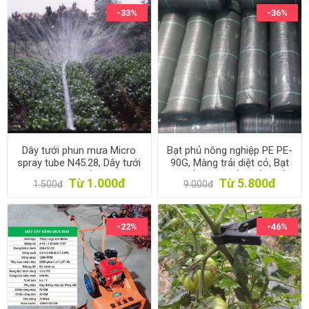
-33%
-36%
Dây tưới phun mưa Micro
Bạt phủ nông nghiệp PE PE-
spray tube N45.28, Dây tưới
90G, Màng trải diệt cỏ, Bạt
phun mưa PE mềm dày 0.2
giữ ẩm cho đất chống cỏ
Từ 1.000đ
Từ 5.800đ
1.500đ
9.000đ
mm 5 mắt
dại
-22%
-46%